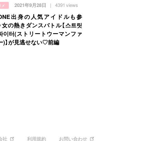
2021年9月28日
4391 views
タメ
Z*ONE出身の人気アイドルも参
》女の熱きダンスバトル【스트릿
파이터(ストリートウーマンファ
ー)】が見逃せない♡前編
会社
利用規約
お問い合わせ