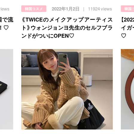
views
2022年1月2日
11924 views
韓国コスメ
韓国
国で流
《TWICEのメイクアップアーティス
【20
！♡
ト》ウォンジョンヨ先生のセルフブラ
イガ
ンドがついにOPEN♡
♡