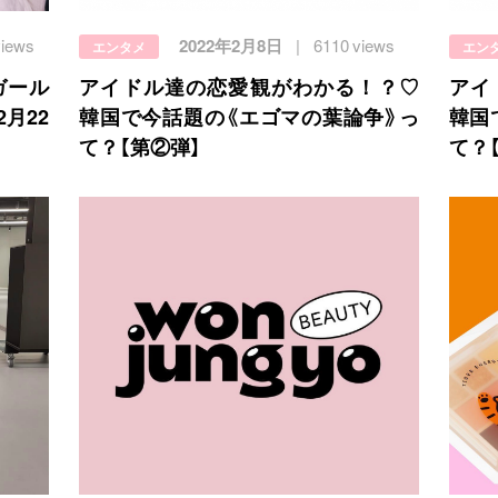
views
2022年2月8日
6110 views
エンタメ
エン
ガール
アイドル達の恋愛観がわかる！？♡
アイ
2月22
韓国で今話題の《エゴマの葉論争》っ
韓国
て？【第②弾】
て？