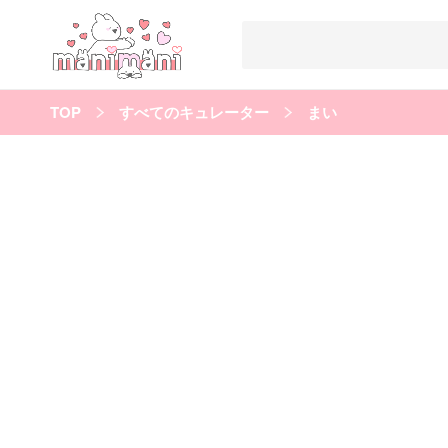
TOP
すべてのキュレーター
まい
すべての記事
manimani について
カテゴリー一覧
韓国
オルチャン
韓国コスメ
韓国トレンド
タグ一覧
韓国メイク
オルチャンメイク
twice
人気
キュレーター一覧
運営会社
利用規約
プライバシーポリシー