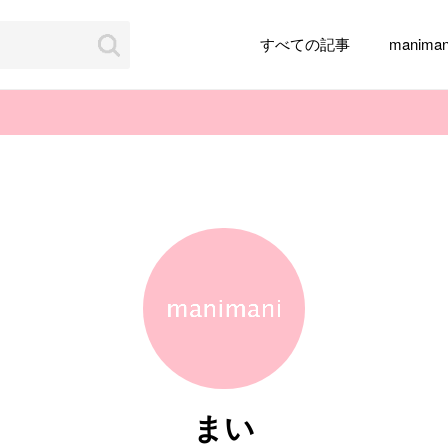
すべての記事
manim
韓国旅行
韓国ファッション
韓国アイドル
メイク
k-pop
アイドル
韓国ドラマ
カフェ
かわいい
まい