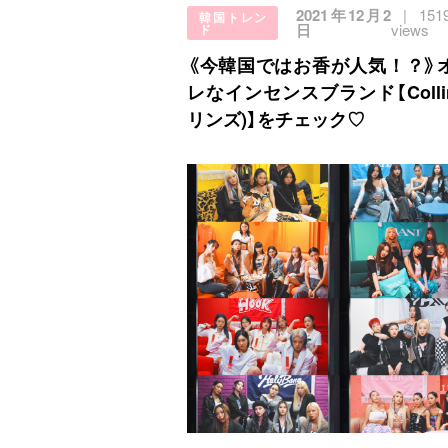
2021年12月2
151
韓国トレン
日
views
ド
《今韓国ではお香が人気！？》
レなインセンスブランド【Colli
リンズ)】をチェック♡