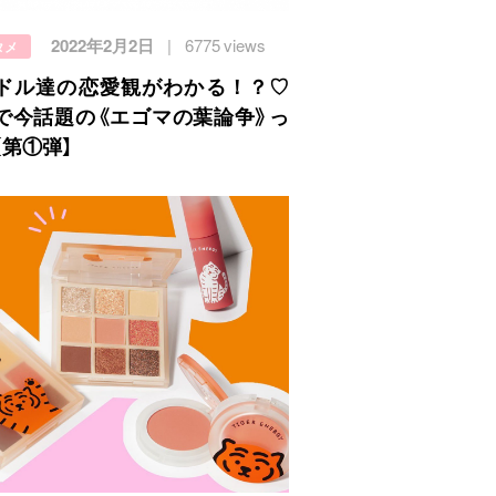
2022年2月2日
6775 views
タメ
ドル達の恋愛観がわかる！？♡
で今話題の《エゴマの葉論争》っ
【第①弾】