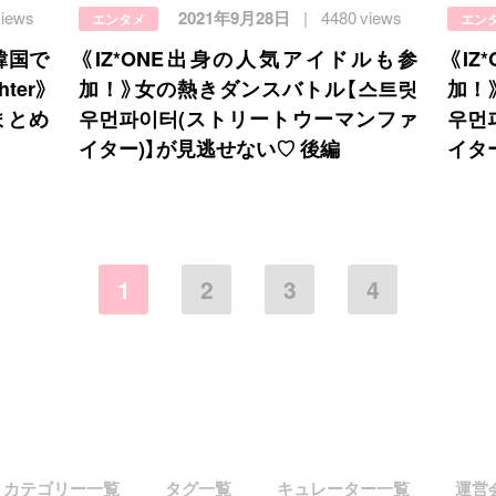
views
2021年9月28日
4480 views
エンタメ
エン
韓国で
《IZ*ONE出身の人気アイドルも参
《I
ter》
加！》女の熱きダンスバトル【스트릿
加！
まとめ
우먼파이터(ストリートウーマンファ
우먼
イター)】が見逃せない♡ 後編
イタ
1
2
3
4
カテゴリー一覧
タグ一覧
キュレーター一覧
運営