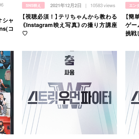
96
2021年12月2日
10583 views
SNS映え
エン
【視聴必須！】テリちゃんから教わる
【簡
オシャ
《Instagram映え写真》の撮り方講座
ゲー
ns(コ
♡
挑戦