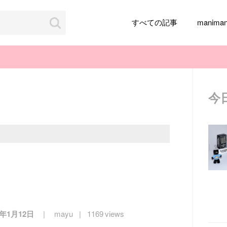
すべての記事
manim
今
韓国旅行
韓国ファッション
韓国アイドル
メイク
k-pop
アイドル
韓国ドラマ
カフェ
かわいい
5年1月12日
mayu
1169 views