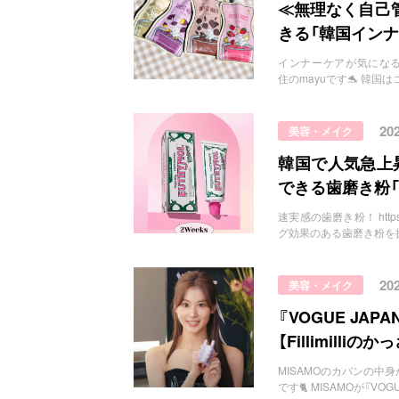
お問い合わせ
≪無理なく自己管
きる「韓国インナ
インナーケアが気になる！ https
住のmayuです🐬 韓
20
美容・メイク
韓国で人気急上
できる歯磨き粉「
速実感の歯磨き粉！ https:/
グ効果のある歯磨き粉を
20
美容・メイク
『VOGUE JA
【Fillimilli
MISAMOのカバンの中身が見れる
です🐈 MISAMOが『VOGU