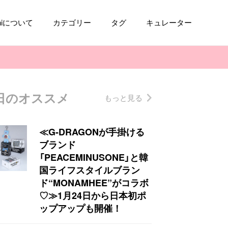
aniについて
カテゴリー
タグ
キュレーター
日のオススメ
もっと見る
コスメ
ファッション
kpop
トレンド
≪G-DRAGONが手掛ける
ブランド
「PEACEMINUSONE」と韓
国ライフスタイルブラン
ド“MONAMHEE”がコラボ
♡≫1月24日から日本初ポ
ップアップも開催！