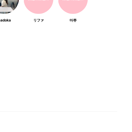
adoka
リファ
마쮸