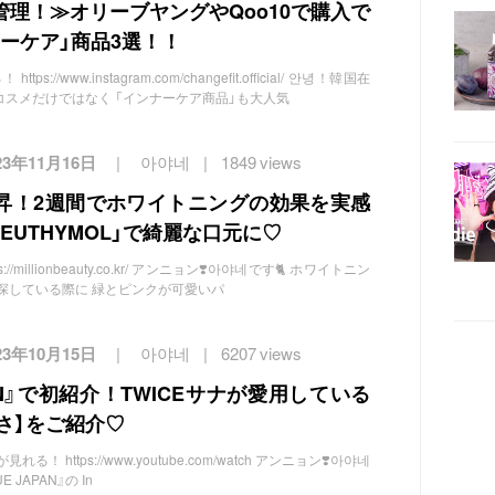
理！≫オリーブヤングやQoo10で購入で
ーケア」商品3選！！
://www.instagram.com/changefit.official/ 안녕！韓国在
国はコスメだけではなく 「インナーケア商品」も大人気
23年11月16日
아야네
1849 views
昇！2週間でホワイトニングの効果を実感
EUTHYMOL」で綺麗な口元に♡
/millionbeauty.co.kr/ アンニョン❣️아야네です🐈 ホワイトニン
探している際に 緑とピンクが可愛いパ
23年10月15日
아야네
6207 views
PAN』で初紹介！TWICEサナが愛用している
のかっさ】をご紹介♡
！ https://www.youtube.com/watch アンニョン❣️아야네
E JAPAN』の In