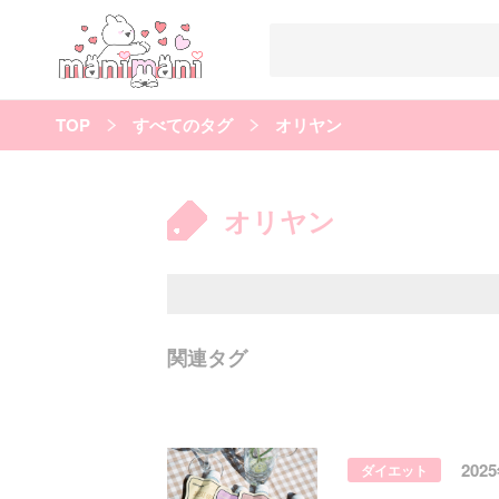
TOP
すべてのタグ
オリヤン
すべての記事
manimani について
オリヤン
カテゴリー一覧
韓国
オルチャン
韓国コスメ
韓国トレンド
タグ一覧
韓国メイク
オルチャンメイク
twice
人気
キュレーター一覧
関連タグ
運営会社
利用規約
プライバシーポリシー
202
ダイエット