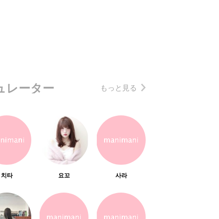
ュレーター
もっと見る
치타
요꼬
사라