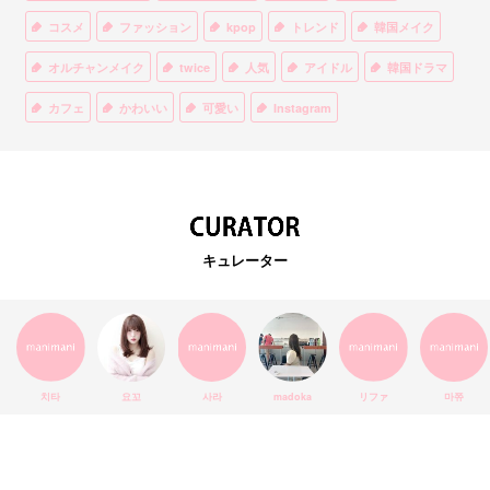
コスメ
ファッション
kpop
トレンド
韓国メイク
オルチャンメイク
twice
人気
アイドル
韓国ドラマ
カフェ
かわいい
可愛い
Instagram
オルチャンファッション
BTS
美容
ティント
リップ
韓国カフェ
スキンケア
韓国ブランド
KPOPアイドル
EXO
韓国語
ダイエット
stylekorean
3CE
キュレーター
インスタ映え
韓国グルメ
スタイルコリアン
インスタグラム
SEVENTEEN
セルカ
おしゃれ
エチュードハウス
防弾少年団
アプリ
韓国料理
コラボ
YouTube
少女時代
SNS映え
アイシャドウ
치타
요꼬
사라
madoka
リファ
마쮸
弘大
クッションファンデ
ハングル
旅行
MAY
Netflix
NCT
BLACKPINK
インスタ
おすすめ