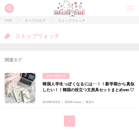
TOP
すべてのタグ
ストップウォッチ
ストップウォッチ
関連タグ
スクールライフ
韓国人学生っぽくなるには…！！新学期から真似
すべての記事
したい！！韓国の役立つ文房具セットまとめver.♡
manimani について
2018年4月5日
92526 views
혜진이
カテゴリー一覧
韓国
オルチャン
韓国コスメ
韓国トレンド
1
タグ一覧
韓国旅行
韓国ファッション
韓国アイドル
キュレーター一覧
メイク
k-pop
コスメ
ファッション