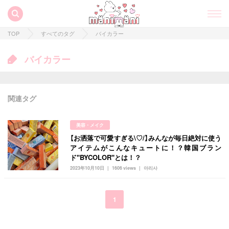
TOP
すべてのタグ
バイカラー
バイカラー
関連タグ
美容・メイク
【お洒落で可愛すぎる\♡/】みんなが毎日絶対に使う
すべての記事
アイテムがこんなキュートに！？韓国ブラン
ド''BYCOLOR''とは！？
manimani について
2023年10月10日
1606 views
아리사
カテゴリー一覧
韓国
オルチャン
韓国コスメ
韓国トレンド
1
タグ一覧
韓国旅行
韓国ファッション
韓国アイドル
キュレーター一覧
メイク
k-pop
コスメ
ファッション