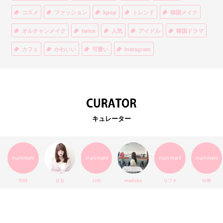
コスメ
ファッション
kpop
トレンド
韓国メイク
オルチャンメイク
twice
人気
アイドル
韓国ドラマ
カフェ
かわいい
可愛い
Instagram
オルチャンファッション
BTS
美容
ティント
リップ
韓国カフェ
スキンケア
韓国ブランド
KPOPアイドル
EXO
韓国語
ダイエット
stylekorean
3CE
キュレーター
インスタ映え
韓国グルメ
スタイルコリアン
インスタグラム
SEVENTEEN
セルカ
おしゃれ
エチュードハウス
防弾少年団
アプリ
韓国料理
コラボ
YouTube
少女時代
SNS映え
アイシャドウ
치타
요꼬
사라
madoka
リファ
마쮸
弘大
クッションファンデ
ハングル
旅行
MAY
Netflix
NCT
BLACKPINK
インスタ
おすすめ