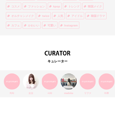
コスメ
ファッション
kpop
トレンド
韓国メイク
オルチャンメイク
twice
人気
アイドル
韓国ドラマ
カフェ
かわいい
可愛い
Instagram
オルチャンファッション
BTS
美容
ティント
リップ
韓国カフェ
スキンケア
韓国ブランド
KPOPアイドル
EXO
韓国語
ダイエット
stylekorean
3CE
キュレーター
インスタ映え
韓国グルメ
スタイルコリアン
インスタグラム
SEVENTEEN
セルカ
おしゃれ
エチュードハウス
防弾少年団
アプリ
韓国料理
コラボ
YouTube
少女時代
SNS映え
アイシャドウ
치타
요꼬
사라
madoka
リファ
마쮸
弘大
クッションファンデ
ハングル
旅行
MAY
Netflix
NCT
BLACKPINK
インスタ
おすすめ