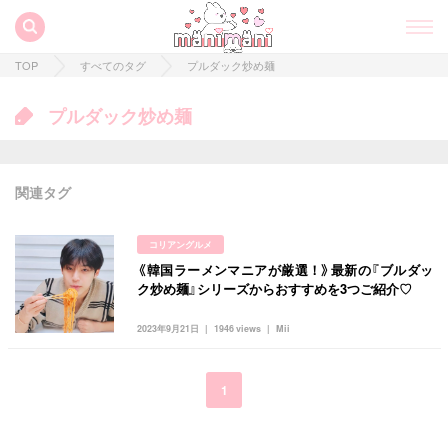
TOP
すべてのタグ
プルダック炒め麺
プルダック炒め麺
関連タグ
コリアングルメ
《韓国ラーメンマニアが厳選！》最新の『ブルダッ
すべての記事
ク炒め麺』シリーズからおすすめを3つご紹介♡
manimani について
2023年9月21日
1946 views
Mii
カテゴリー一覧
韓国
オルチャン
韓国コスメ
韓国トレンド
1
タグ一覧
韓国旅行
韓国ファッション
韓国アイドル
キュレーター一覧
メイク
k-pop
コスメ
ファッション