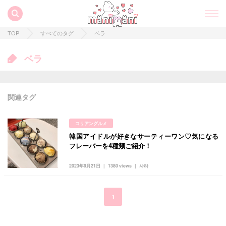
TOP
すべてのタグ
ベラ
ベラ
関連タグ
コリアングルメ
韓国アイドルが好きなサーティーワン♡気になる
すべての記事
フレーバーを4種類ご紹介！
manimani について
2023年9月21日
1380 views
사라
カテゴリー一覧
韓国
オルチャン
韓国コスメ
韓国トレンド
1
タグ一覧
韓国旅行
韓国ファッション
韓国アイドル
キュレーター一覧
メイク
k-pop
コスメ
ファッション