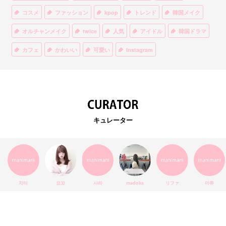
コスメ
ファッション
kpop
トレンド
韓国メイク
オルチャンメイク
twice
人気
アイドル
韓国ドラマ
カフェ
かわいい
可愛い
Instagram
オルチャンファッション
BTS
美容
ティント
リップ
韓国カフェ
スキンケア
韓国ブランド
KPOPアイドル
EXO
韓国語
ダイエット
stylekorean
3CE
キュレーター
インスタ映え
韓国グルメ
スタイルコリアン
インスタグラム
SEVENTEEN
セルカ
おしゃれ
エチュードハウス
防弾少年団
アプリ
韓国料理
コラボ
YouTube
少女時代
SNS映え
アイシャドウ
치타
요꼬
사라
madoka
リファ
마쮸
弘大
クッションファンデ
ハングル
旅行
MAY
Netflix
NCT
BLACKPINK
インスタ
おすすめ