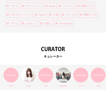
コスメ
ファッション
kpop
トレンド
韓国メイク
オルチャンメイク
twice
人気
アイドル
韓国ドラマ
カフェ
かわいい
可愛い
Instagram
オルチャンファッション
BTS
美容
ティント
リップ
韓国カフェ
スキンケア
韓国ブランド
KPOPアイドル
EXO
韓国語
ダイエット
stylekorean
3CE
キュレーター
インスタ映え
韓国グルメ
スタイルコリアン
インスタグラム
SEVENTEEN
セルカ
おしゃれ
エチュードハウス
防弾少年団
アプリ
韓国料理
コラボ
YouTube
少女時代
SNS映え
アイシャドウ
치타
요꼬
사라
madoka
リファ
마쮸
弘大
クッションファンデ
ハングル
旅行
MAY
Netflix
NCT
BLACKPINK
インスタ
おすすめ