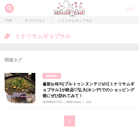
TOP
すべてのタグ
ミナリサムギョプサル
ミナリサムギョプサル
関連タグ
韓国旅行
풀뜯는돼지(プルトゥンヌンテジ)の【ミナリサムギ
すべての記事
ョプサル】が絶品♡弘大(ホンデ)でのショッピング
後にぜひ訪れてみて！
manimani について
2023年9月11日
6829 views
사라
カテゴリー一覧
韓国
オルチャン
韓国コスメ
韓国トレンド
1
タグ一覧
韓国旅行
韓国ファッション
韓国アイドル
キュレーター一覧
メイク
k-pop
コスメ
ファッション