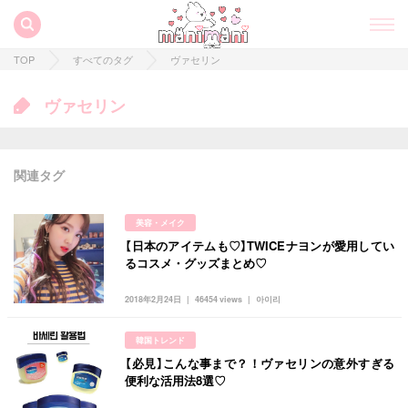
TOP
すべてのタグ
ヴァセリン
ヴァセリン
関連タグ
美容・メイク
【日本のアイテムも♡】TWICEナヨンが愛用してい
すべての記事
るコスメ・グッズまとめ♡
manimani について
2018年2月24日
46454 views
아이리
カテゴリー一覧
韓国トレンド
韓国
オルチャン
韓国コスメ
韓国トレンド
【必見】こんな事まで？！ヴァセリンの意外すぎる
タグ一覧
韓国旅行
韓国ファッション
韓国アイドル
便利な活用法8選♡
キュレーター一覧
メイク
k-pop
コスメ
ファッション