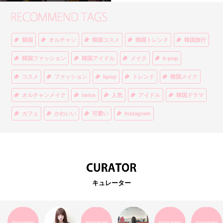
韓国
オルチャン
韓国コスメ
韓国トレンド
韓国旅行
韓国ファッション
韓国アイドル
メイク
k-pop
コスメ
ファッション
kpop
トレンド
韓国メイク
オルチャンメイク
twice
人気
アイドル
韓国ドラマ
カフェ
かわいい
可愛い
Instagram
オルチャンファッション
BTS
美容
ティント
リップ
韓国カフェ
スキンケア
韓国ブランド
KPOPアイドル
EXO
韓国語
ダイエット
stylekorean
3CE
キュレーター
インスタ映え
韓国グルメ
スタイルコリアン
インスタグラム
SEVENTEEN
セルカ
おしゃれ