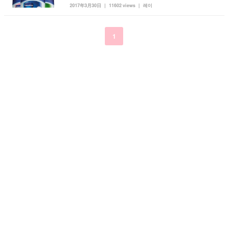
2017年3月30日
11602 views
레이
kpop
トレンド
韓国メイク
運営会社
オルチャンメイク
twice
人気
アイドル
1
利用規約
韓国ドラマ
カフェ
かわいい
プライバシーポリシー
お問い合わせ