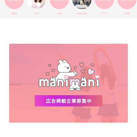
エチュードハウス
防弾少年団
アプリ
韓国料理
コラボ
YouTube
少女時代
SNS映え
アイシャドウ
치타
요꼬
사라
madoka
リファ
마쮸
弘大
クッションファンデ
ハングル
旅行
MAY
Netflix
NCT
BLACKPINK
インスタ
おすすめ
デビュー
渡韓
明洞
ソウル
オシャレ
夏
ホンデ
韓国雑貨