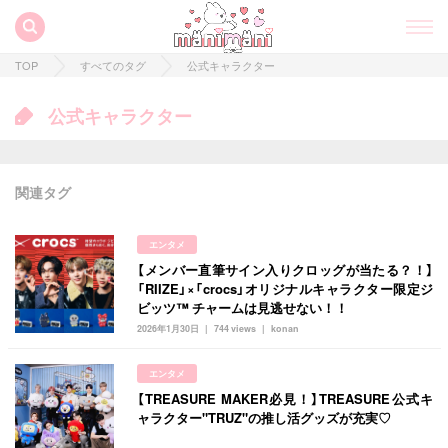
TOP
すべてのタグ
公式キャラクター
公式キャラクター
関連タグ
エンタメ
【メンバー直筆サイン入りクロッグが当たる？！】
すべての記事
「RIIZE」×「crocs」オリジナルキャラクター限定ジ
ビッツ™ チャームは見逃せない！！
manimani について
2026年1月30日
744 views
konan
カテゴリー一覧
エンタメ
韓国
オルチャン
韓国コスメ
韓国トレンド
【TREASURE MAKER必見！】TREASURE公式キ
タグ一覧
ャラクター"TRUZ"の推し活グッズが充実♡
韓国旅行
韓国ファッション
韓国アイドル