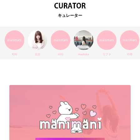
EXO
韓国語
ダイエット
stylekorean
3CE
キュレーター
インスタ映え
韓国グルメ
スタイルコリアン
インスタグラム
SEVENTEEN
セルカ
おしゃれ
エチュードハウス
防弾少年団
アプリ
韓国料理
コラボ
YouTube
少女時代
SNS映え
アイシャドウ
치타
요꼬
사라
madoka
リファ
마쮸
弘大
クッションファンデ
ハングル
旅行
MAY
Netflix
NCT
BLACKPINK
インスタ
おすすめ
デビュー
渡韓
明洞
ソウル
オシャレ
夏
ホンデ
韓国雑貨