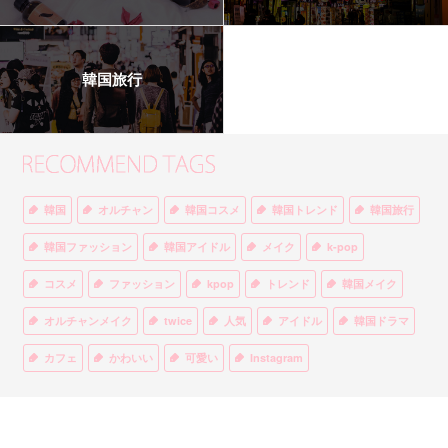
韓国旅行
韓国
オルチャン
韓国コスメ
韓国トレンド
韓国旅行
韓国ファッション
韓国アイドル
メイク
k-pop
コスメ
ファッション
kpop
トレンド
韓国メイク
オルチャンメイク
twice
人気
アイドル
韓国ドラマ
カフェ
かわいい
可愛い
Instagram
オルチャンファッション
BTS
美容
ティント
リップ
韓国カフェ
スキンケア
韓国ブランド
KPOPアイドル