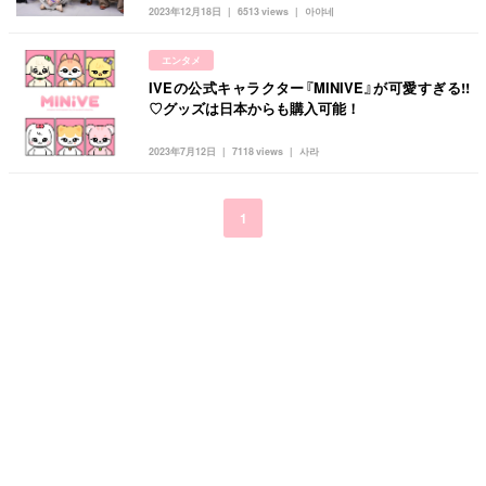
キュレーター一覧
メイク
k-pop
コスメ
ファッション
2023年12月18日
6513 views
아야네
kpop
トレンド
韓国メイク
運営会社
エンタメ
オルチャンメイク
twice
人気
アイドル
IVEの公式キャラクター『MINIVE』が可愛すぎる!!
利用規約
♡グッズは日本からも購入可能！
韓国ドラマ
カフェ
かわいい
プライバシーポリシー
2023年7月12日
7118 views
사라
お問い合わせ
1