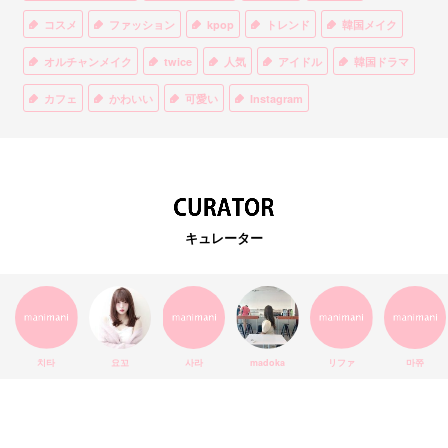
コスメ
ファッション
kpop
トレンド
韓国メイク
オルチャンメイク
twice
人気
アイドル
韓国ドラマ
カフェ
かわいい
可愛い
Instagram
オルチャンファッション
BTS
美容
ティント
リップ
韓国カフェ
スキンケア
韓国ブランド
KPOPアイドル
EXO
韓国語
ダイエット
stylekorean
3CE
キュレーター
インスタ映え
韓国グルメ
スタイルコリアン
インスタグラム
SEVENTEEN
セルカ
おしゃれ
エチュードハウス
防弾少年団
アプリ
韓国料理
コラボ
YouTube
少女時代
SNS映え
アイシャドウ
치타
요꼬
사라
madoka
リファ
마쮸
弘大
クッションファンデ
ハングル
旅行
MAY
Netflix
NCT
BLACKPINK
インスタ
おすすめ