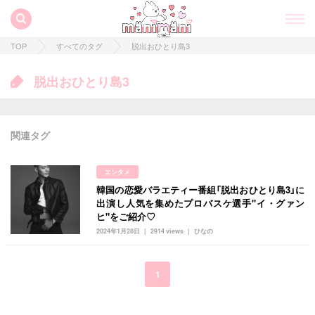
TOP
すべてのタグ
脱出おひとり島3
脱出おひとり島3
関連タグ
エンタメ
韓国の恋愛バラエティー番組「脱出おひとり島3」に
すべての記事
出演し人気を集めたプロバスケ選手"イ・グァン
ヒ"をご紹介♡
manimani について
2024年1月28日
2914 views
ひなの
カテゴリー一覧
韓国
オルチャン
韓国コスメ
韓国トレンド
1
タグ一覧
韓国旅行
韓国ファッション
韓国アイドル
キュレーター一覧
メイク
k-pop
コスメ
ファッション