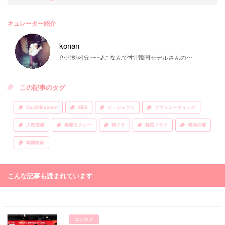
キュレーター紹介
konan
안녕하세요~~~♪こなんです‼ 韓国モデルさんの大ファンです♡ご質問等はお気軽にDMまで♡
この記事のタグ
Our20Moment
SBS
イ・ジェフン
ファンミーティング
人気俳優
模範タクシー
韓ドラ
韓国ドラマ
韓国俳優
韓国映画
こんな記事も読まれています
エンタメ