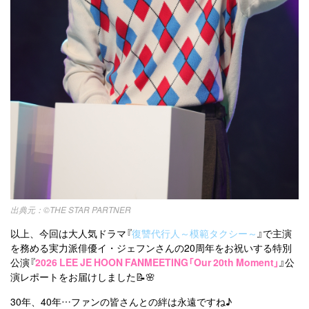
©THE STAR PARTNER
以上、今回は大人気ドラマ『
復讐代行人～模範タクシー～
』で主演
を務める実力派俳優イ・ジェフンさんの20周年をお祝いする特別
公演『
2026 LEE JE HOON FANMEETING「Our 20th Moment」
』公
演レポートをお届けしました📝🌸
30年、40年…ファンの皆さんとの絆は永遠ですね♪