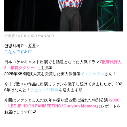
オルチャンメイク
twice
人気
アイドル
利用規約
韓国ドラマ
カフェ
かわいい
プライバシーポリシー
お問い合わせ
©THE STAR PARTNER
안녕하세요～🇰🇷✨
こなんです♪
日本ロケやキャスト出演でも話題となった人気ドラマ『
復讐代行人
3～模範タクシー～
』主演🚕
2025年SBS演技大賞を受賞した実力派俳優
イ・ジェフン
さん！
今まで数々の作品に出演しファンを魅了し続けてきましたが、202
6年はなんと！
デビュー20周年
を迎えます🎊
今回はファンと歩んだ20年を振り返る愛に溢れた特別公演『
2026
LEE JE HOON FANMEETING「Our 20th Moment」
』レポートを
お届けします💁‍♀️💕