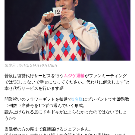
©THE STAR PARTNER
普段は復讐代行サービスを行う
ムジゲ運輸
がファンミーティング
では“悲しまないで幸せになってください。代わりに解決します”と
幸せ代行サービスを行います🌈
開業祝いのフラワーギフトを抽選で
3名様
にプレゼントです🎁階数
⇒列数⇒席番号を1つずつ選んでいく形式。
読み上げられる度にドキドキが止まらなかったのではないでしょ
うか✨
当選者の方の席まで直接届けるジェフンさん。