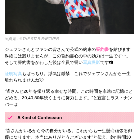
©THE STAR PARTNER
ジェフンさんとファンの皆さんで公式の約束の
誓約書
を結びます
📝紙には残りませんが、この誓約書心の中の効力は一生です…。
そして誓約書をかわした後は全員で誓い
写真撮影
です📷
証明写真
もばっちり。浮気は厳禁！これでジェフンさんから一生
離れられませんね💘
“皆さんと20年を振り返る幸せな時間。この時間を永遠に記憶にと
どめる。30,40,50年続くように努力します。”と宣言しラストナン
バーは
A Kind of Confession
“皆さんがいるから今の自分がいる。これからも一生懸命頑張る俳
優になります。本当にありがとうございます”と伝え、約1時間30