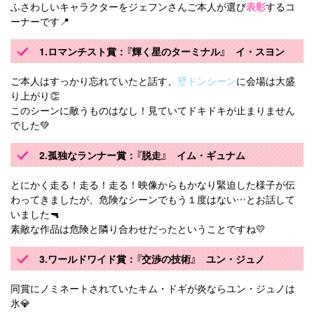
ふさわしいキャラクターをジェフンさんご本人が選び
表彰
するコ
ーナーです📍
1.ロマンチスト賞：『輝く星のターミナル』 イ・スヨン
ご本人はすっかり忘れていたと話す、
壁ドンシーン
に会場は大盛
り上がり👏
このシーンに敵うものはなし！見ていてドキドキが止まりません
でした💚
2.孤独なランナー賞：『脱走』 イム・ギュナム
とにかく走る！走る！走る！映像からもかなり緊迫した様子が伝
わってきましたが、危険なシーンでもう１度はない…とお話して
いました🔫
素敵な作品は危険と隣り合わせだったということですね💛
3.ワールドワイド賞：『交渉の技術』 ユン・ジュノ
同賞にノミネートされていたキム・ドギが炎ならユン・ジュノは
氷💎