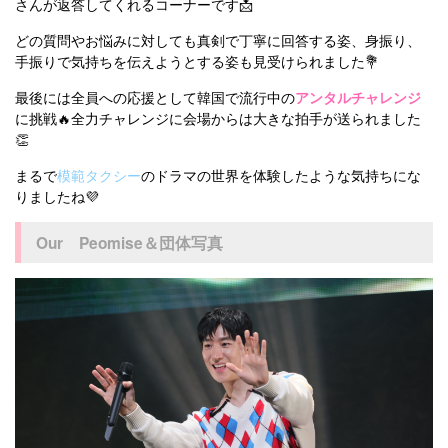
さんが返答してくれるコーナーです📩
どの質問やお悩みに対しても真剣で丁寧に回答する姿、身振り、
手振りで気持ちを伝えようとする姿も見受けられました💐
最後には全員への応援として韓国で流行中の
アンタルチャレンジ
に挑戦🔥全力チャレンジに会場からは大きな拍手が送られました
👏
まるで
模範タクシー
のドラマの世界を体験したような気持ちにな
りましたね💜
Our Peomise＆団体写真