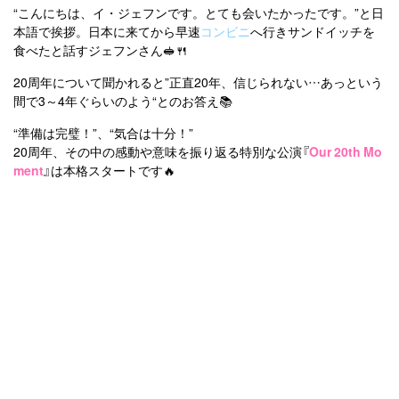
“こんにちは、イ・ジェフンです。とても会いたかったです。”と日
本語で挨拶。日本に来てから早速
コンビニ
へ行きサンドイッチを
食べたと話すジェフンさん🥪🍴
20周年について聞かれると”正直20年、信じられない…あっという
間で3～4年ぐらいのよう“とのお答え📚
“準備は完璧！”、“気合は十分！”
20周年、その中の感動や意味を振り返る特別な公演『
Our 20th Mo
ment
』は本格スタートです🔥