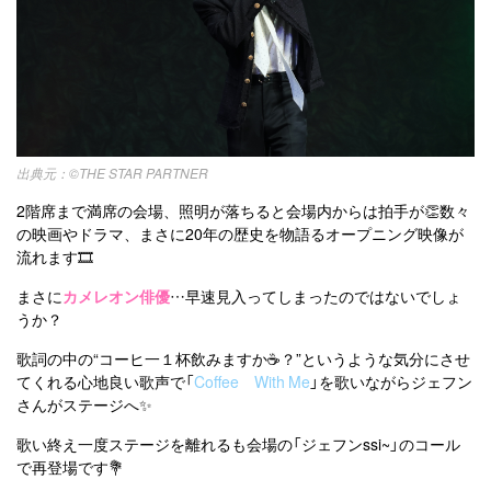
©THE STAR PARTNER
2階席まで満席の会場、照明が落ちると会場内からは拍手が👏数々
の映画やドラマ、まさに20年の歴史を物語るオープニング映像が
流れます🎞️
まさに
カメレオン俳優
…早速見入ってしまったのではないでしょ
うか？
歌詞の中の“コーヒ一１杯飲みますか☕️？”というような気分にさせ
てくれる心地良い歌声で「
Coffee With Me
」を歌いながらジェフン
さんがステージへ✨
歌い終え一度ステージを離れるも会場の「ジェフンssi~」のコール
で再登場です💐