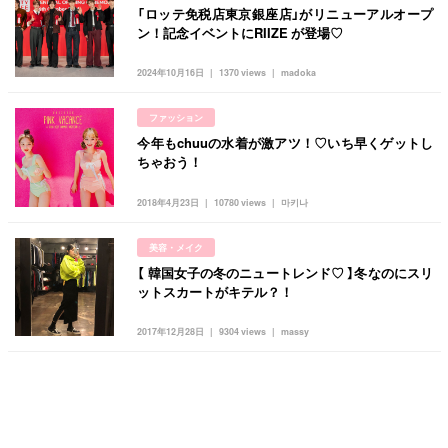
「ロッテ免税店東京銀座店」がリニューアルオープ
ン！記念イベントにRIIZE が登場♡
2024年10月16日
1370 views
madoka
ファッション
今年もchuuの水着が激アツ！♡いち早くゲットし
ちゃおう！
2018年4月23日
10780 views
마키나
美容・メイク
【 韓国女子の冬のニュートレンド♡ 】冬なのにスリ
ットスカートがキテル？！
2017年12月28日
9304 views
massy