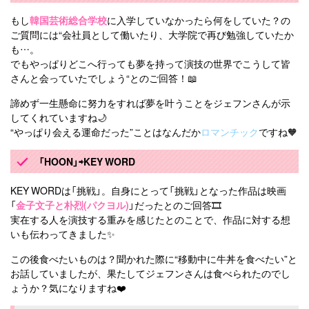
もし
韓国芸術総合学校
に入学していなかったら何をしていた？の
ご質問には“会社員として働いたり、大学院で再び勉強していたか
も…。
でもやっぱりどこへ行っても夢を持って演技の世界でこうして皆
さんと会っていたでしょう“とのご回答！📖
諦めず一生懸命に努力をすれば夢を叶うことをジェフンさんが示
してくれていますね🌙
“やっぱり会える運命だった”ことはなんだか
ロマンチック
ですね🧡
「HOON」⇨KEY WORD
KEY WORDは「挑戦」。自身にとって「挑戦」となった作品は映画
「
金子文子と朴烈(パクヨル)
」だったとのご回答🎞️
実在する人を演技する重みを感じたとのことで、作品に対する想
いも伝わってきました✨
この後食べたいものは？聞かれた際に“移動中に牛丼を食べたい”と
お話していましたが、果たしてジェフンさんは食べられたのでし
ょうか？気になりますね❤️