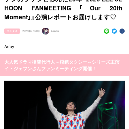
HOON FANMEETING「Our 20th
Moment」』公演レポートお届けします♡
エンタメ
2026年2月20日
konan
Array
大人気ドラマ復讐代行人～模範タクシー～シリーズ主演
すべての記事
イ・ジェフンさんファンミーティング開催！
manimani について
カテゴリー一覧
韓国
オルチャン
韓国コスメ
韓国トレンド
タグ一覧
韓国旅行
韓国ファッション
韓国アイドル
キュレーター一覧
メイク
k-pop
コスメ
ファッション
kpop
トレンド
韓国メイク
運営会社