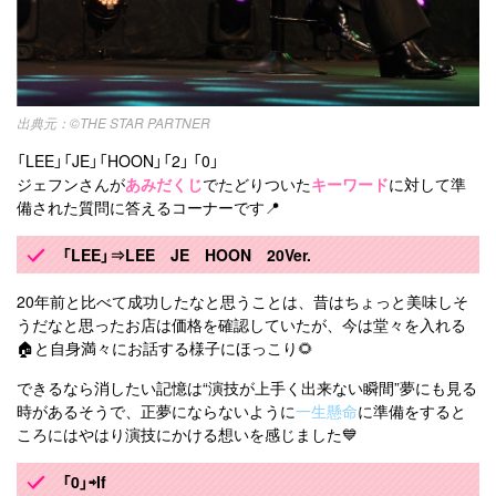
©THE STAR PARTNER
「LEE」「JE」「HOON」「2」 「0」
ジェフンさんが
あみだくじ
でたどりついた
キーワード
に対して準
備された質問に答えるコーナーです📍
「LEE」⇒LEE JE HOON 20Ver.
20年前と比べて成功したなと思うことは、昔はちょっと美味しそ
うだなと思ったお店は価格を確認していたが、今は堂々を入れる
🏠と自身満々にお話する様子にほっこり🌻
できるなら消したい記憶は“演技が上手く出来ない瞬間”夢にも見る
時があるそうで、正夢にならないように
一生懸命
に準備をすると
ころにはやはり演技にかける想いを感じました💙
「0」⇨If