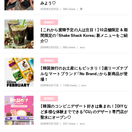
みよう♡
2026年2月25日
585 views
華
韓国旅行
【これから渡韓予定の人は注目！】10店舗限定 & 期
間限定の『Shake Shack Korea』新メニューをご紹
介♡
2026年2月23日
682 views
enu
韓国旅行
【韓国旅行のお土産にもピッタリ！】超リーズナブ
ルなマートブランド『No Brand』から新商品が登
場！
2026年2月17日
1108 views
enu
韓国旅行
【韓国のコンビニデザート好きは集まれ！】DIYな
ど多様な体験までできる「CU」のデザート専門店が
聖水にオープン♡
2026年2月15日
537 views
enu