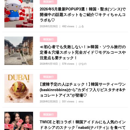
韓国旅行
manimani について
2026年5月最新POPUP3選！韓国・聖水(ソンス)で
開催中の話題スポットをご紹介♡キティちゃんコ
カテゴリー一覧
韓国
オルチャン
韓国コスメ
韓国トレンド
ラボも♡
タグ一覧
2026年5月29日
492 views
ふる
韓国旅行
韓国ファッション
韓国アイドル
キュレーター一覧
メイク
k-pop
コスメ
ファッション
韓国旅行
≪初心者でも失敗しない！≫韓国・ソウル旅行の
kpop
トレンド
韓国メイク
運営会社
定番＆穴場スポット完全ガイド♡モデルコースや
注意点も要チェック！
オルチャンメイク
twice
人気
アイドル
利用規約
2026年4月10日
576 views
ひなの
韓国ドラマ
カフェ
かわいい
プライバシーポリシー
韓国旅行
【渡韓予定の人はチェック！】韓国サーティーワン
お問い合わせ
(baskinrobbins)から"カダイフ入りピスタチオ&チ
ョコレートアイス"が登場♡
2026年2月28日
551 views
enu
韓国旅行
TWICEと初コラボ！韓国アイドルにも人気のイン
ドネシアのスナック『nabati(ナバティ)』を食べて