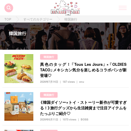
TOP
すべてのカテゴリー
韓国旅行
韓国旅行
韓国旅行
異色のタッグ！『Tous Les Jours』×『OLDIES
TACO』メキシカン気分を楽しめるコラボパンが新
登場♡
2026年7月14日
187 views
enu
韓国旅行
《韓国ダイソー×トイ・ストーリー新作が可愛すぎ
る！》旅行グッズから生活雑貨まで注目アイテムを
たっぷりご紹介♡
2026年6月11日
1075 views
BOSS
すべての記事