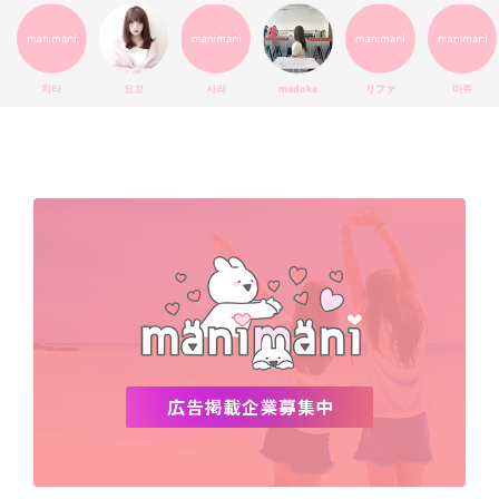
インスタグラム
SEVENTEEN
セルカ
おしゃれ
エチュードハウス
防弾少年団
アプリ
韓国料理
コラボ
YouTube
少女時代
SNS映え
アイシャドウ
치타
요꼬
사라
madoka
リファ
마쮸
弘大
クッションファンデ
ハングル
旅行
MAY
Netflix
NCT
BLACKPINK
インスタ
おすすめ
デビュー
渡韓
明洞
ソウル
オシャレ
夏
ホンデ
韓国雑貨