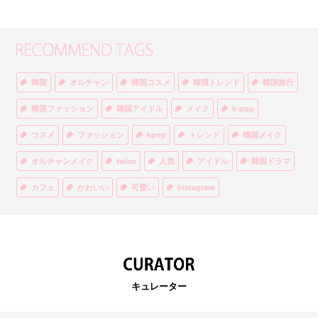
韓国
オルチャン
韓国コスメ
韓国トレンド
韓国旅行
韓国ファッション
韓国アイドル
メイク
k-pop
コスメ
ファッション
kpop
トレンド
韓国メイク
オルチャンメイク
twice
人気
アイドル
韓国ドラマ
カフェ
かわいい
可愛い
Instagram
オルチャンファッション
BTS
美容
ティント
リップ
韓国カフェ
スキンケア
韓国ブランド
KPOPアイドル
EXO
韓国語
ダイエット
stylekorean
3CE
キュレーター
インスタ映え
韓国グルメ
スタイルコリアン