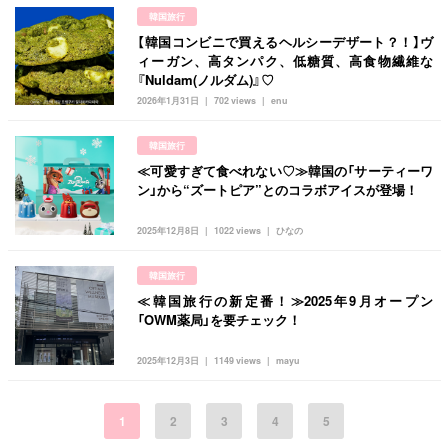
韓国旅行
【韓国コンビニで買えるヘルシーデザート？！】ヴ
ィーガン、高タンパク、低糖質、高食物繊維な
『Nuldam(ノルダム)』♡
2026年1月31日
702 views
enu
韓国旅行
≪可愛すぎて食べれない♡≫韓国の「サーティーワ
ン」から“ズートピア”とのコラボアイスが登場！
2025年12月8日
1022 views
ひなの
韓国旅行
≪韓国旅行の新定番！≫2025年9月オープン
「OWM薬局」を要チェック！
2025年12月3日
1149 views
mayu
1
2
3
4
5