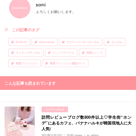
somi
よろしくお願いします。
この記事のタグ
DHOLIC
Stylenanda
グラディエーターサンダル
サンダル
ストラップサンダル
トレンドアイテ厶
韓国トレンド
韓国ファッション
韓国ファッション通販サイト
こんな記事も読まれています
コリアングルメ
訪問レビューブログ数800件以上♡学生街“ホン
デ”にあるカフェ、バナナハルキが韓国現地人に大
人気!
2017年12月12日
10167 views
m_editor