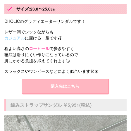
サイズ:23.0〜25.0㎝
DHOLICのグラディエーターサンダルです！
レザー調でシックながらも
カジュアル
に履ける一足です🍒
程よい高さの
ローヒール
で歩きやすく
靴底は滑りにくい作りになっているので
脚にかかる負担を抑えてくれます◎
スラックスやワンピースなどによく似合います👗☀️
購入先はこちら
編みストラップサンダル ￥5,951(税込)