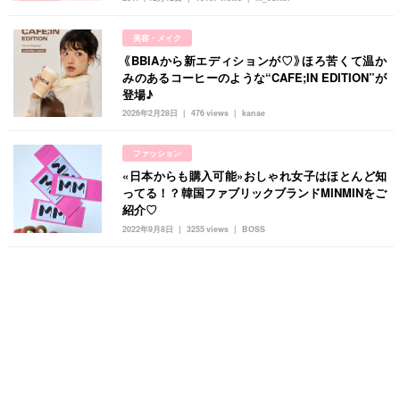
美容・メイク
《BBIAから新エディションが♡》ほろ苦くて温か
みのあるコーヒーのような“CAFE;IN EDITION”が
登場♪
2026年2月28日
476 views
kanae
ファッション
«日本からも購入可能»おしゃれ女子はほとんど知
ってる！？韓国ファブリックブランドMINMINをご
紹介♡
2022年9月8日
3255 views
BOSS