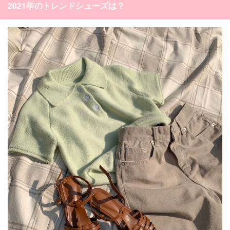
2021年のトレンドシューズは？
カテゴリー一覧
韓国
オルチャン
韓国コスメ
韓国トレンド
タグ一覧
韓国旅行
韓国ファッション
韓国アイドル
キュレーター一覧
メイク
k-pop
コスメ
ファッション
kpop
トレンド
韓国メイク
運営会社
オルチャンメイク
twice
人気
アイドル
利用規約
韓国ドラマ
カフェ
かわいい
プライバシーポリシー
お問い合わせ