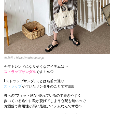
https://m.dholic.co.jp
今年トレンドになりそうなアイテムは…
ストラップサンダル
です！👠♡
｢ストラップサンダル｣とは名前の通り
ストラップ
が付いたサンダルのことです💁🏻‍♀️
脚への"フィット感"が優れているので履きやすく
歩いている途中に靴が脱げてしまう心配も無いので
お洒落で実用性が高い最強アイテムなんです😉✨