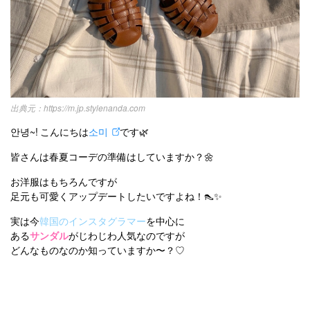
https://m.jp.stylenanda.com
안녕~! こんにちは
소미
です🌿
皆さんは春夏コーデの準備はしていますか？🌼
お洋服はもちろんですが
足元も可愛くアップデートしたいですよね！👠✨
実は今
韓国のインスタグラマー
を中心に
ある
サンダル
がじわじわ人気なのですが
どんなものなのか知っていますか〜？♡