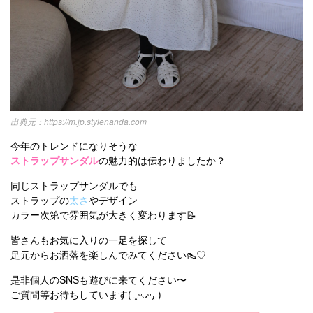
https://m.jp.stylenanda.com
今年のトレンドになりそうな
ストラップサンダル
の魅力的は伝わりましたか？
同じストラップサンダルでも
ストラップの
太さ
やデザイン
カラー次第で雰囲気が大きく変わります📝
皆さんもお気に入りの一足を探して
足元からお洒落を楽しんでみてください👠♡
是非個人のSNSも遊びに来てください〜
ご質問等お待ちしています( ⁎ᵕᴗᵕ⁎ )