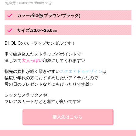
https://m.dholic.co.jp
カラー:全2色(ブラウン/ブラック)
サイズ:23.0〜25.0㎝
DHOLICのストラップサンダルです！
甲で編み込んだストラップがポイントで
涼し気で
大人っぽい
印象にしてくれます♡
指先の負担が軽く履きやすい
スクエアトゥデザイン
は
幅広い年代の方におすすめしたいアイテムなので
母の日のプレゼントなどにもぴったりです🎁✨
シックなスラックスや
フレアスカートなどと相性が良いです👗
購入先はこちら