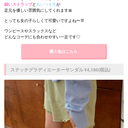
細いストラップ
と
丸いつま先
が
足元を優しい雰囲気にしてくれます🎀
とっても女の子らしくて可愛いですよね〜🐰
ワンピースやスラックスなど
どんなコーデにも合わせやすい一足です♡
購入先はこちら
ステッチグラディエーターサンダル ¥4,180(税込)