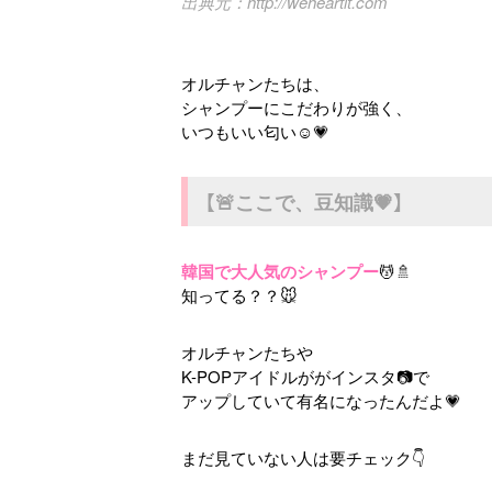
http://weheartit.com
オルチャンたちは、
シャンプーにこだわりが強く、
いつもいい匂い☺️💗
【🚨ここで、豆知識💗】
韓国で大人気のシャンプー
💆🚿
知ってる？？🐭
オルチャンたちや
K-POPアイドルががインスタ📷で
アップしていて有名になったんだよ💗
まだ見ていない人は要チェック👇