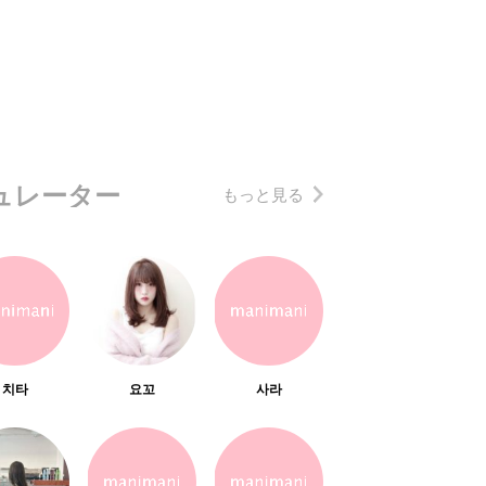
ュレーター
もっと見る
치타
요꼬
사라