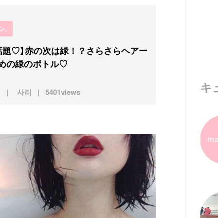
ン.
話題♡】赤の次は緑！？さらさらヘアー
めの緑のボトル♡
キ
사리
5401views