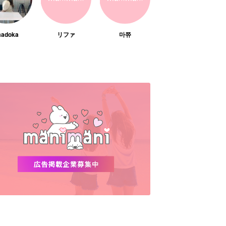
adoka
リファ
마쮸