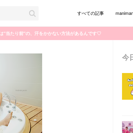
すべての記事
manim
は"当たり前"の、汗をかかない方法があるんです♡
今
韓国旅行
韓国ファッション
韓国アイドル
メイク
k-pop
アイドル
韓国ドラマ
カフェ
かわいい