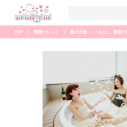
TOP
韓国トレンド
夏の大敵・・『あせ』。韓国で
すべての記事
manimani について
カテゴリー一覧
韓国
オルチャン
韓国コスメ
韓国トレンド
タグ一覧
韓国メイク
オルチャンメイク
twice
人気
キュレーター一覧
運営会社
利用規約
プライバシーポリシー