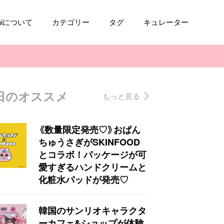
aniについて
カテゴリー
タグ
キュレーター
日のオススメ
もっと見る
コスメ
ファッション
kpop
トレンド
《数量限定発売♡》おぱん
ちゅうさぎがSKINFOOD
とコラボ！パッケージが可
愛すぎるハンドクリームと
化粧水パッドが発売♡
韓国のサンリオキャラクタ
ーカフェ&ショップが体験