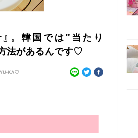
せ』。韓国では"当たり
方法があるんです♡
YU-KA♡