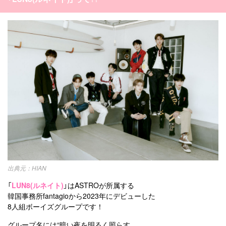
HIAN
「
LUN8(ルネイト)
」はASTROが所属する
韓国事務所fantagioから2023年にデビューした
8人組ボーイズグループです！
グループ名には“暗い夜を明るく照らす