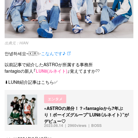
韓国ドラマ
カフェ
かわいい
プライバシーポリシー
お問い合わせ
HIAN
안녕하세요~🇰🇷✨
こなんです♪
以前記事で紹介したASTROが所属する事務所
fantagioの新人「
LUN8(ルネイト)
」覚えてますか⁇
⬇︎LUN8紹介記事はこちら✅
エンタメ
«ASTROの弟分！？»fantagioから7年ぶ
り！ボーイズグループ”LUN8（ルネイト）”が
デビュー♡
2023.06.14
2960views
BOSS