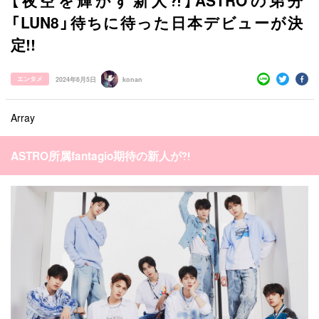
【夜空を輝かす新人⁈】ASTROの弟分
「LUN8」待ちに待った日本デビューが決
定!!
エンタメ
2024年6月5日
konan
Array
すべての記事
ASTRO所属fantagio期待の新人が⁈
manimani について
カテゴリー一覧
韓国
オルチャン
韓国コスメ
韓国トレンド
タグ一覧
韓国旅行
韓国ファッション
韓国アイドル
キュレーター一覧
メイク
k-pop
コスメ
ファッション
kpop
トレンド
韓国メイク
運営会社
オルチャンメイク
twice
人気
アイドル
利用規約