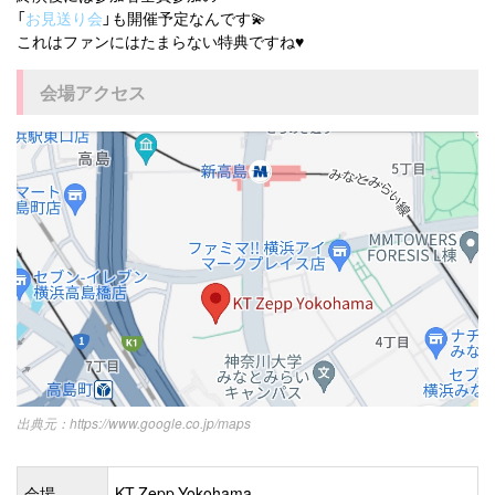
「
お見送り会
」も開催予定なんです💫
これはファンにはたまらない特典ですね♥️
会場アクセス
https://www.google.co.jp/maps
会場
KT Zepp Yokohama