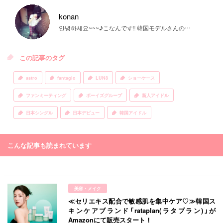
konan
안녕하세요~~~♪こなんです‼ 韓国モデルさんの大ファンです♡ご質問等はお気軽にDMまで♡
この記事のタグ
astro
fantagio
LUN8
ショーケース
ファンミーティング
ボーイズグループ
新人アイドル
日本シングル
日本デビュー
韓国アイドル
こんな記事も読まれています
美容・メイク
≪セリエキス配合で敏感肌を集中ケア♡≫韓国ス
キンケアブランド「rataplan(ラタプラン)」が
Amazonにて販売スタート！