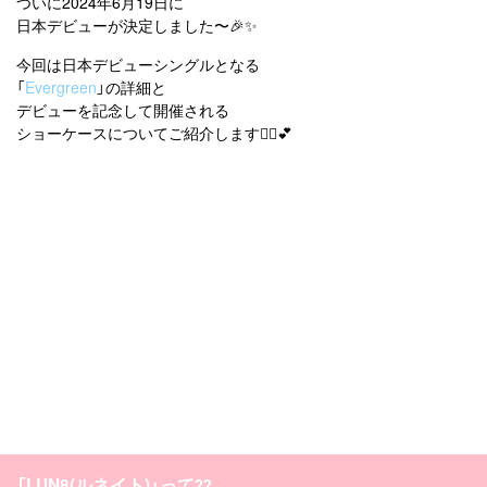
ついに2024年6月19日に
日本デビューが決定しました〜🎉✨
今回は日本デビューシングルとなる
「
Evergreen
」の詳細と
デビューを記念して開催される
ショーケースについてご紹介します💁‍♀️💕
「LUN8(ルネイト)」って⁇