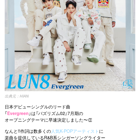
HIAN
日本デビューシングルのリード曲
「
Evergreen
」は『バズリズム02』7月期の
オープニングテーマに早速決定しました〜👏
なんと!!作詞は数多くの
人気K-POPアーティスト
に
楽曲を提供しているR&B系シンガーソングライター