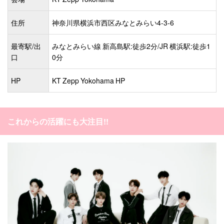
住所
神奈川県横浜市西区みなとみらい4-3-6
最寄駅/出
みなとみらい線 新高島駅:徒歩2分/JR 横浜駅:徒歩1
口
0分
HP
KT Zepp Yokohama HP
これからの活躍にも大注目!!