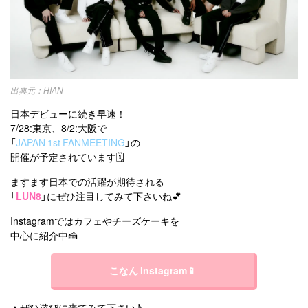
HIAN
日本デビューに続き早速！
7/28:東京、8/2:大阪で
「
JAPAN 1st FANMEETING
」の
開催が予定されています🗓️
ますます日本での活躍が期待される
「
LUN8
」にぜひ注目してみて下さいね💕
Instagramではカフェやチーズケーキを
中心に紹介中🍰
こなん Instagram📱
▲ぜひ遊びに来てみて下さい♪