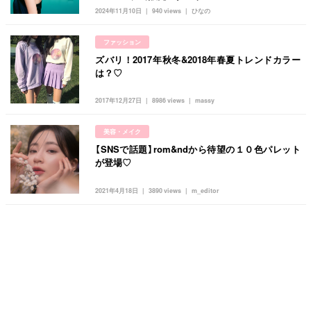
2024年11月10日
940 views
ひなの
ファッション
ズバリ！2017年秋冬&2018年春夏トレンドカラー
は？♡
2017年12月27日
8986 views
massy
美容・メイク
【SNSで話題】rom&ndから待望の１０色パレット
が登場♡
2021年4月18日
3890 views
m_editor