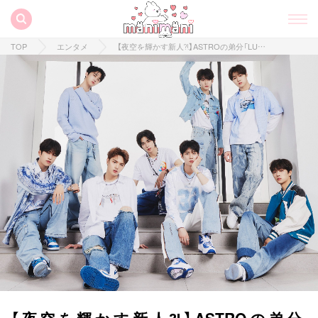
TOP
エンタメ
【夜空を輝かす新人⁈】ASTROの弟分「LUN8」待ちに待った日本デビューが決定!!