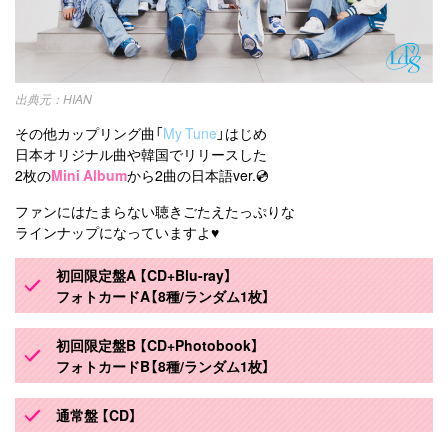
HIAN
その他カップリング曲「
My Tune
」はじめ
日本オリジナル曲や韓国でリリースした
2枚の
Mini Album
から2曲の日本語ver.💿
ファンにはたまらない聴きごたえたっぷりな
ラインナップになっていますよ♥️
初回限定盤A 【CD+Blu-ray】
フォトカードA【8種/ランダム1枚】
初回限定盤B 【CD+Photobook】
フォトカードB【8種/ランダム1枚】
通常盤 【CD】