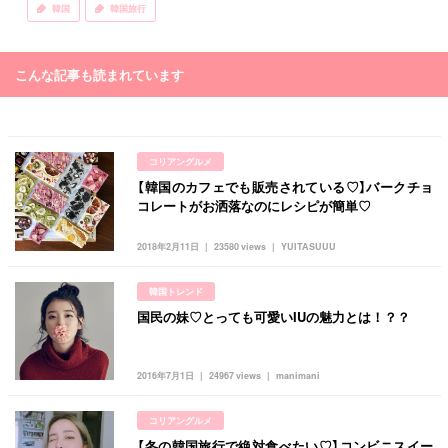
韓国
韓国旅行
こんな記事も読まれています
コリアングルメ
【韓国のカフェでも販売されている♡】バークチョ
コレートがお洒落なのにレシピが簡単♡
2018年2月11日
23580 views
YUITASUUU
韓国トレンド
国民の妹♡とっても可愛いIUの魅力とは！？？
2016年7月1日
24967 views
manimani
コリアングルメ
【冬の韓国旅行で絶対食べたい♡】コンビニスイー