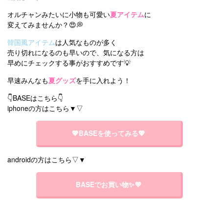
オルチャンみたいに小物も可愛い
夏アイテム
に
変えてみませんか？😍💭
韓国風アイテム
は人気なものが多く
売り切れになるのも早いので、気になる方は
早めにチェックする事がおすすめです💡
早速みんなも
夏グッズ
を手に入れよう！
👇BASEはこちら👇
iphoneの方はこちら▼▽
💖BASEを使ってみる💖
androidの方はこちら▽▼
BASEでお買い物✨💜