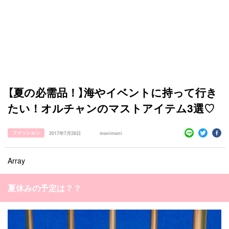
カテゴリー一覧
韓国
オルチャン
韓国コスメ
韓国トレンド
タグ一覧
韓国旅行
韓国ファッション
韓国アイドル
キュレーター一覧
メイク
k-pop
コスメ
ファッション
kpop
トレンド
韓国メイク
運営会社
【夏の必需品！】海やイベントに持って行き
オルチャンメイク
twice
人気
アイドル
利用規約
たい！オルチャンのマストアイテム3選♡
韓国ドラマ
カフェ
かわいい
プライバシーポリシー
ファッション
2017年7月28日
manimani
お問い合わせ
Array
夏休みの予定は？？