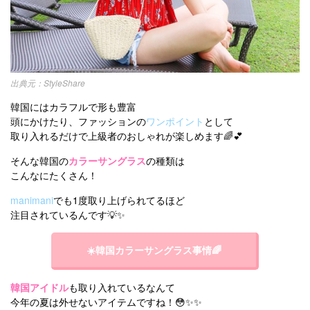
StyleShare
韓国にはカラフルで形も豊富
頭にかけたり、ファッションの
ワンポイント
として
取り入れるだけで上級者のおしゃれが楽しめます🌈💕
そんな韓国の
カラーサングラス
の種類は
こんなにたくさん！
manimani
でも1度取り上げられてるほど
注目されているんです💡✨
☀️韓国カラーサングラス事情🌈
韓国アイドル
も取り入れているなんて
今年の夏は外せないアイテムですね！😳✨✨