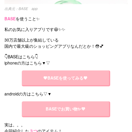
BASE app
BASE
を使うこと✨
私のお気に入りアプリです😆✨✨
30万店舗以上が集結している
国内で最大級のショッピングアプリなんだとか！😳💕
👇BASEはこちら👇
iphoneの方はこちら▼▽
💖BASEを使ってみる💖
androidの方はこちら▽▼
BASEでお買い物✨💜
実は。。。
今回紹介した
３つ
のアイテム！