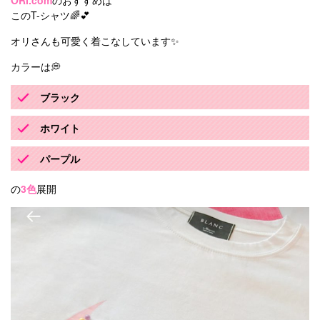
このT-シャツ🌈💕
オリさんも可愛く着こなしています✨
カラーは💭
ブラック
ホワイト
パープル
の
3色
展開