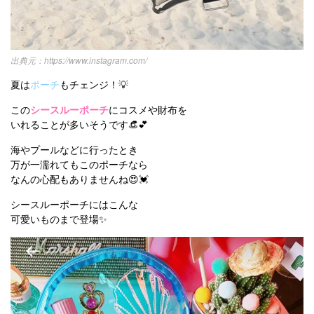
https://www.instagram.com/
夏は
ポーチ
もチェンジ！💡
この
シースルーポーチ
にコスメや財布を
いれることが多いそうです👒💕
海やプールなどに行ったとき
万が一濡れてもこのポーチなら
なんの心配もありませんね😍💓
シースルーポーチにはこんな
可愛いものまで登場✨