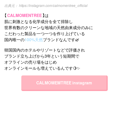
https://instagram.com/calmomentree_official
【
CALMOMENTREE
】は
肌に刺激となる化学成分を全て排除し
世界有数のクリーンな地域の天然由来成分のみに
こだわった製品を一つ一つを作り上げている
国内唯一の
100%天然
ブランドなんです🌿
韓国国内のホテルやリゾートなどで評価され
ブランド立ち上げから3年という短期間で
オフラインの売り場をはじめ
オンラインモールも増えているんです🍋✨
CALMOMEMTREE instagram