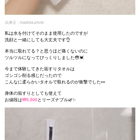
madoka.photo
私は水を付けてそのまま使用したのですが
洗顔と一緒にしても大丈夫です👌
本当に取れてる？と思うほど痛くないのに
ツルツルになってびっくりしました😳💓
今まで体験してきた垢すりタオルは
ゴシゴシ削る感じだったので
こんなに柔らかいタオルで取れるのが衝撃でした👀
身体の垢すりとしても使えて
お値段は
₩5,500
とリーズナブル🌿✨