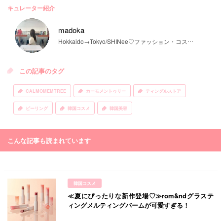
キュレーター紹介
madoka
Hokkaido→Tokyo/SHINee♡ファッション・コスメ・美容系の記事が得意です◎ワーホリで韓国留学してたので質問などはお気軽にDMください( ¨̮ )
この記事のタグ
CALMOMEMTREE
カーモメントゥリー
ティングルストア
ピーリング
韓国コスメ
韓国美容
こんな記事も読まれています
韓国コスメ
≪夏にぴったりな新作登場♡≫rom&ndグラステ
ィングメルティングバームが可愛すぎる！