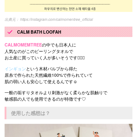
https://instagram.com/calmomentree_official
CALM BATH LOOFAH
CALMOMEMTREE
の中でも日本人に
人気なのがこのピーリングタオルで
お土産に買っていく人が多いそうです💆‍♀️✨
インギョン
という木材パルプから得た
原糸で作られた天然繊維100%で作られていて
肌の弱い人も安心して使えるんです☺️
一般の垢すりタオルより刺激がなく柔らかな肌触りで
敏感肌の人でも使用できるのが特徴です♡
使用した感想は？