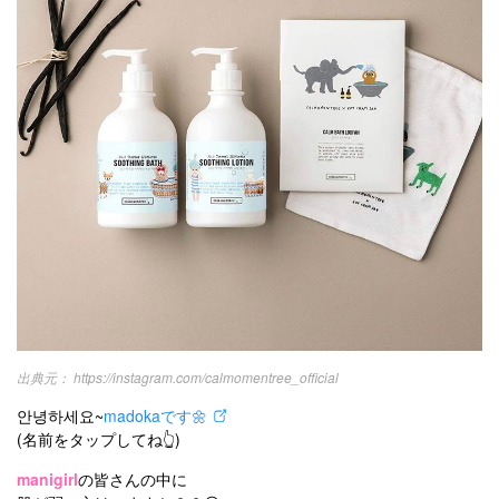
韓国
オルチャン
韓国コスメ
韓国トレンド
タグ一覧
韓国旅行
韓国ファッション
韓国アイドル
キュレーター一覧
メイク
k-pop
コスメ
ファッション
kpop
トレンド
韓国メイク
運営会社
オルチャンメイク
twice
人気
アイドル
利用規約
韓国ドラマ
カフェ
かわいい
プライバシーポリシー
お問い合わせ
https://instagram.com/calmomentree_official
안녕하세요~
madokaです🌼
(名前をタップしてね👆)
manigirl
の皆さんの中に