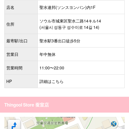
店名
聖水連邦(ソンスヨンバン)内1F
ソウル市城東区聖水二路14キル14
住所
(서울시 성동구 성수이로 14길 14)
最寄駅/出口
聖水駅3番出口徒歩5分
営業日
年中無休
営業時間
11:00〜22:00
HP
詳細はこちら
Thingool Store 蚕室店