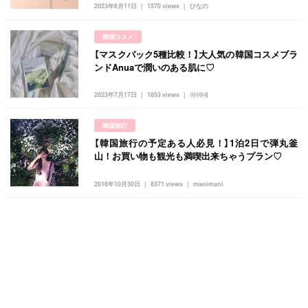
2023年6月11日
1570 views
ひなの
韓国コスメ
【マスクパック5種比較！】大人気の韓国コスメブラ
ンドAnuaで潤いのある肌に♡
2023年7月17日
1853 views
아야네
韓国旅行
【韓国旅行の予定ある人必見！】1泊2日で弾丸釜
山！お買い物も観光も満喫出来ちゃうプラン♡
2016年10月30日
8371 views
manimani