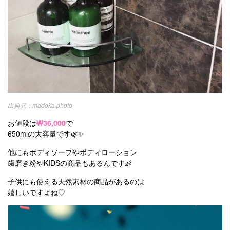
madoka.photo
お値段は
₩36,000
で
650mlの大容量です🌿✨
他にもボディソープやボディローション
歯磨き粉やKIDSの商品もあるんです👶
子供にも使える天然素材の商品があるのは
嬉しいですよね♡