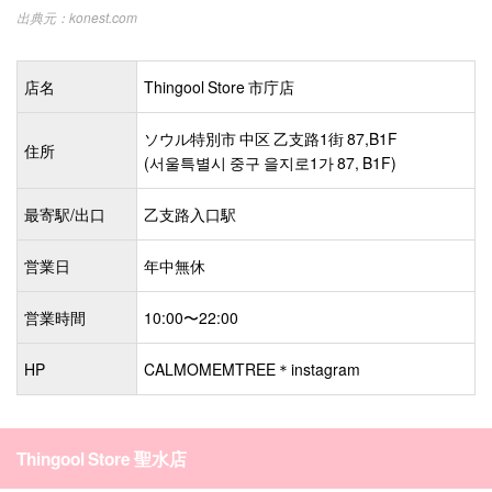
konest.com
店名
Thingool Store 市庁店
ソウル特別市 中区 乙支路1街 87,B1F
住所
(서울특별시 중구 을지로1가 87, B1F)
最寄駅/出口
乙支路入口駅
営業日
年中無休
営業時間
10:00〜22:00
HP
CALMOMEMTREE＊instagram
Thingool Store 聖水店