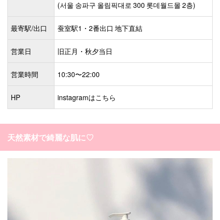
(서울 송파구 올림픽대로 300 롯데월드몰 2층)
最寄駅/出口
蚕室駅1・2番出口 地下直結
営業日
旧正月・秋夕当日
営業時間
10:30〜22:00
HP
instagramはこちら
天然素材で綺麗な肌に♡