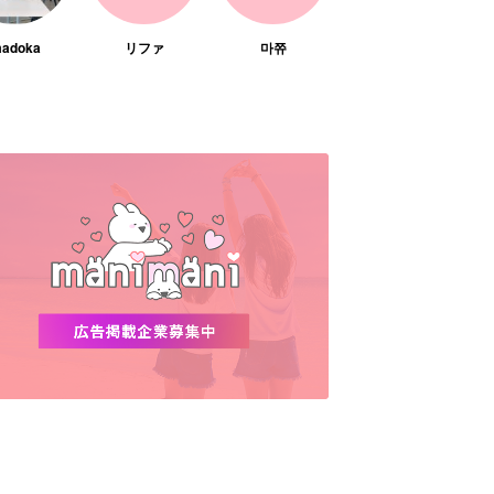
adoka
リファ
마쮸