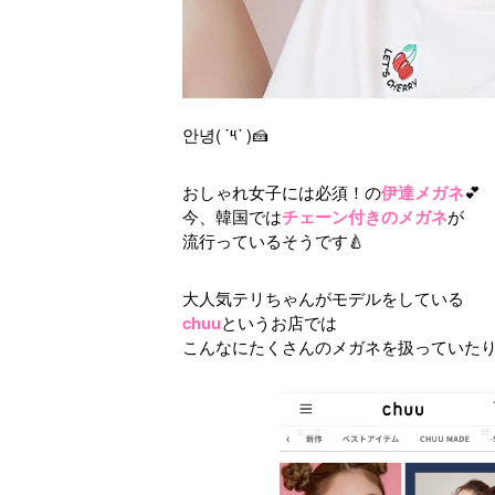
안녕( ˙༥˙ )🍰
おしゃれ女子には必須！の
伊達メガネ
‪💕
今、韓国では
チェーン付きのメガネ
が
流行っているそうです🍐
大人気テリちゃんがモデルをしている
chuu
というお店では
こんなにたくさんのメガネを扱っていたり…( ¨̮ )