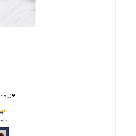
︎︎❤︎︎