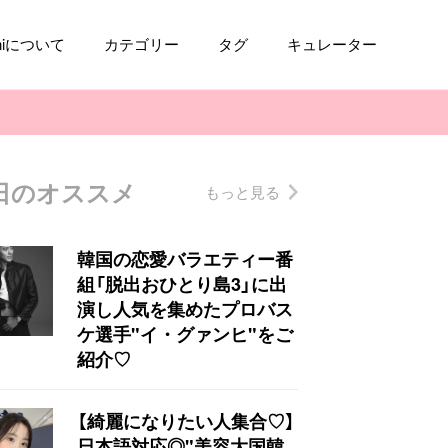
aniについて
カテゴリー
タグ
キュレーター
日のオススメ
もっと見る
コスメ
ファッション
kpop
トレンド
韓国の恋愛バラエティー番
組「脱出おひとり島3」に出
演し人気を集めたプロバス
ケ選手"イ・グァンヒ"をご
紹介♡
【綺麗になりたい人集合♡】
日本語対応◎"美容大国韓