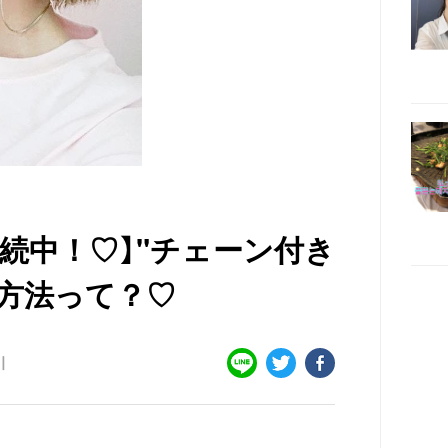
続中！♡】"チェーン付き
方法って？♡
미