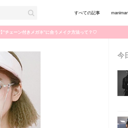
すべての記事
manim
】"チェーン付きメガネ"に合うメイク方法って？♡
今
韓国旅行
韓国ファッション
韓国アイドル
メイク
k-pop
アイドル
韓国ドラマ
カフェ
かわいい