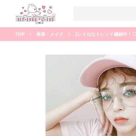
TOP
美容・メイク
【レトロなトレンド継続中！♡
すべての記事
manimani について
カテゴリー一覧
韓国
オルチャン
韓国コスメ
韓国トレンド
タグ一覧
韓国メイク
オルチャンメイク
twice
人気
キュレーター一覧
運営会社
利用規約
プライバシーポリシー