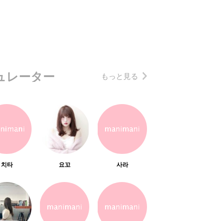
ュレーター
もっと見る
치타
요꼬
사라