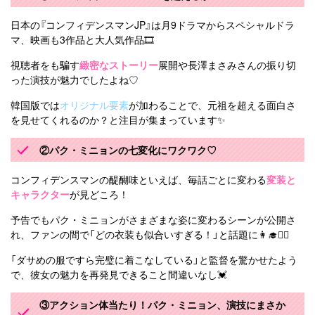
日本の『コンフィデンスマンJP』は月9ドラマからスペシャルドラ
マ、映画も3作品と大人気作品🎞️
視聴者をも騙す
緻密なストーリー
展開や長澤まさみさんの振り切
った演技が魅力でしたよね♡
韓国版では
オリジナル要素
が加わることで、元祖を超える面白さ
を見せてくれるのか？と注目が集まっています✨
②パク・ミニョンの七変化にワクワク♡
コンフィデンスマンの醍醐味といえば、毎話ごとに変わる
変装と
キャラクター
が見どころ！
予告でもパク・ミニョンがさまざまな姿に変わるシーンが公開さ
れ、ファンの間で「どの衣装も似合いすぎる！」と話題に👩‍🎓🕵️‍♀️
「ダサめの服ですら完璧に着こなしている」と監督を驚かせたよう
で、彼女の魅力を再発見できること間違いなし💓
③アクション体当たり！パク・ミニョン、演技にまさか