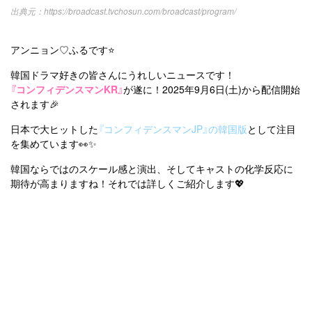
https://broadcast.tvchosun.com/broadcast/program/
カテゴリー一覧
韓国
オルチャン
韓国コスメ
韓国トレンド
タグ一覧
アンニョン♡ふるです⭐️
韓国旅行
韓国ファッション
韓国アイドル
キュレーター一覧
韓国ドラマ好きの皆さんにうれしいニュースです！
メイク
k-pop
コスメ
ファッション
『コンフィデンスマンKR』
が遂に！2025年9月6日(土)から配信開始
kpop
トレンド
韓国メイク
運営会社
されます🎉
オルチャンメイク
twice
人気
アイドル
日本で大ヒットした
『コンフィデンスマンJP』の韓国版
として注目
利用規約
を集めています👀✨
韓国ドラマ
カフェ
かわいい
プライバシーポリシー
韓国ならではのスケール感と演出、そしてキャストの化学反応に
期待が高まりますね！それでは詳しくご紹介します💖
お問い合わせ