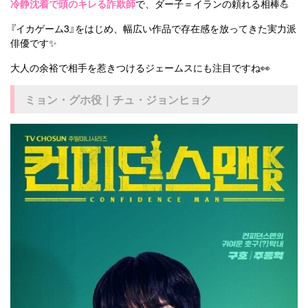
冷静沈着で頭のキレる詐欺師
で、ダー子＝イランの頼れる相棒💪
『イカゲーム3』をはじめ、幅広い作品で存在感を放ってきた実力派
俳優です✨
大人の余裕で相手を惹きつけるジェームスにも注目ですね👀
ミョン・グホ役｜チュ・ジョンヒョク