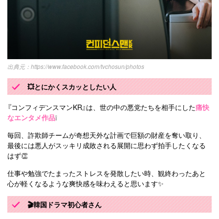
https://www.facebook.com/tvchosun/photos
💥とにかくスカッとしたい人
『コンフィデンスマンKR』は、世の中の悪党たちを相手にした
痛快
なエンタメ作品
❕
毎回、詐欺師チームが奇想天外な計画で巨額の財産を奪い取り、
最後には悪人がスッキリ成敗される展開に思わず拍手したくなる
はず👏
仕事や勉強でたまったストレスを発散したい時、観終わったあと
心が軽くなるような爽快感を味わえると思います✨
🎬韓国ドラマ初心者さん