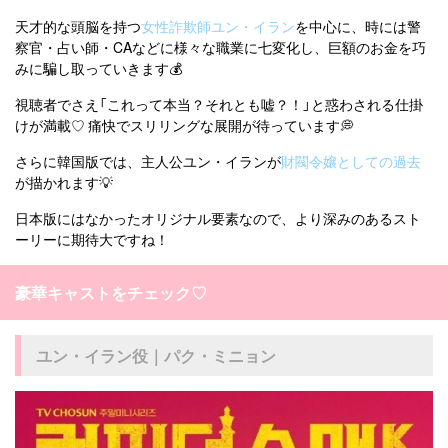
天才的な頭脳を持つ
女性詐欺師ユン・イラン
を中心に、時には警
察官・占い師・CAなどに様々な職業に七変化し、巨額のお金を巧
みに騙し取っていきます💰
視聴者でさえ「これって本当？それとも嘘？！」と惑わされる仕掛
けが満載♡ 痛快でスリリングな展開が待っています💭
さらに韓国版では、主人公ユン・イランが
財閥令嬢としての過去
が描かれます💡
日本版にはなかったオリジナル要素なので、より深みのあるスト
ーリーに期待大ですね！
豪華キャストをチェック♡
ユン・イラン役｜パク・ミニョン