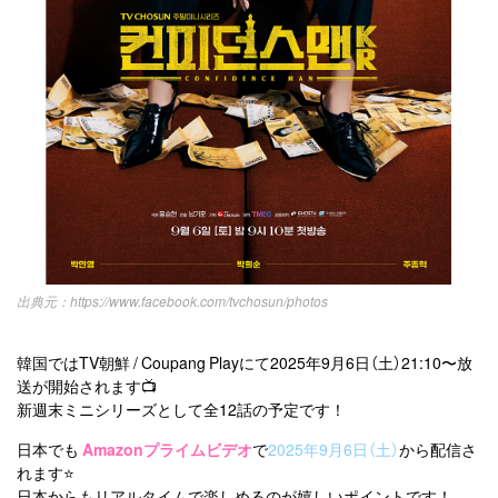
https://www.facebook.com/tvchosun/photos
韓国ではTV朝鮮 / Coupang Playにて2025年9月6日（土）21:10〜放
送が開始されます📺
新週末ミニシリーズとして全12話の予定です！
日本でも
Amazonプライムビデオ
で
2025年9月6日（土）
から配信さ
れます⭐️
日本からもリアルタイムで楽しめるのが嬉しいポイントです！