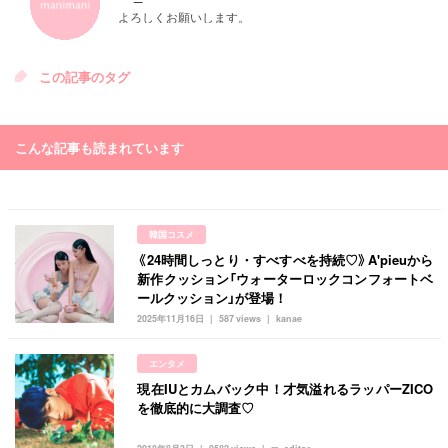
よろしくお願いします。
この記事のタグ
こんな記事も読まれています
韓国コスメ
《24時間しっとり・すべすべを持続♡》A'pieuから
新作クッション「ウォーターロックコンフォートベ
ールクッション」が登場！
2025年11月16日
587 views
kanae
エンタメ
現在IUとカムバック中！才気溢れるラッパーZICO
を徹底的に大調査♡