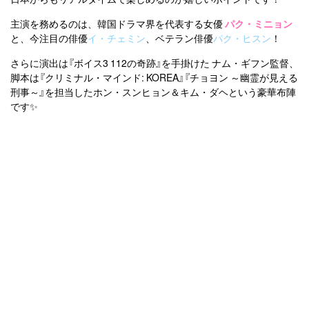
主演を務めるのは、韓国ドラマ界を代表する女優
パク・ミニョン
と、今注目の俳優
イ・チェミン
、ベテラン俳優
パク・ヒスン
！
さらに演出は『ボイス3 112の奇跡』を手掛けた ナム・ギフン監督、
脚本は『クリミナル・マインド: KOREA』『チョヨン ～幽霊が見える
刑事～』を担当したホン・スンヒョン＆キム・ダヘという豪華布陣
です✨