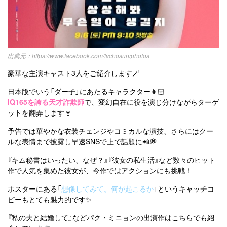
https://www.facebook.com/tvchosun/photos
豪華な主演キャスト3人をご紹介します🪄
日本版でいう「ダー子」にあたるキャラクター👩🏻
IQ165を誇る天才詐欺師
で、変幻自在に役を演じ分けながらターゲ
ットを翻弄します🍷
予告では華やかな衣装チェンジやコミカルな演技、さらにはクー
ルな表情まで披露し早速SNSで上で話題に📲💭
『キム秘書はいったい、なぜ？』『彼女の私生活』など数々のヒット
作で人気を集めた彼女が、今作ではアクションにも挑戦！
ポスターにある「
想像してみて。何が起こるか
」というキャッチコ
ピーもとても魅力的です✨
『私の夫と結婚して』などパク・ミニョンの出演作はこちらでも紹