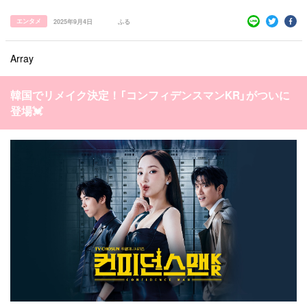
エンタメ
2025年9月4日
ふる
Array
韓国でリメイク決定！「コンフィデンスマンKR」がついに
登場💓
すべての記事
manimani について