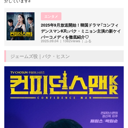
介しています✊
エンタメ
2025年9月放送開始！韓国ドラマ『コンフィ
デンスマンKR』パク・ミニョン主演の新ケイ
パーコメディを徹底紹介♡
2025.09.04
1362views
ふる
ジェームズ役｜パク・ヒスン