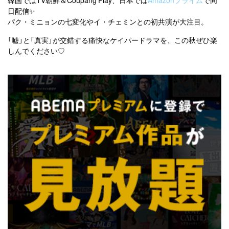
日配信✨
パク・ミニョンの七変化やイ・チェミンとの初共演が大注目。
「嘘」と「真実」が交錯する痛快なケイパードラマを、この秋ぜひ楽
しんでください♡