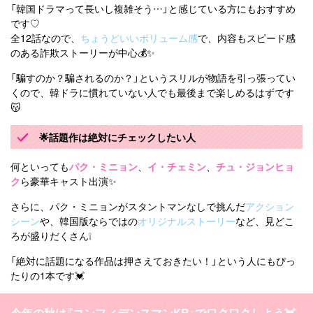
「韓国ドラマって長いし複雑そう…」と感じている方にもおすすめ
です♡
全12話なので、
ちょうどいいボリューム感
で、内容もスピード感
のある詐欺ストーリーが中心💰✨
「騙すのか？騙されるのか？」というスリルが物語を引っ張ってい
くので、韓ドラに慣れていない人でも最後まで楽しめるはずです
😽
🌟話題作は絶対にチェックしたい人
何といっても
パク・ミニョン
、
イ・チェミン
、
チュ・ジョンヒョ
ク
ら豪華キャスト出演✨
さらに、パク・ミニョンがスタントマンなしで挑んだ
アクション
シーン
や、韓国版ならではの
オリジナルストーリー
など、見どこ
ろが盛りだくさん❕
「絶対に話題になる作品は押さえておきたい！」という人にもぴっ
たりの1本です💓
今年の秋は『コンフィデンスマンKR』でワクワクしよう💓