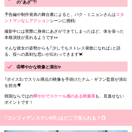
の“あざ”⁈
予告編や制作発表の舞台裏によると、パク・ミニョンさんは
スタ
ントマンなしアクション
シーンに挑戦❕
撮影中には実際に身体にあざができてしまったほど、体を張った
本格演技が見れるようです👀
そんな彼女の姿勢からも「少しでもストレス発散になれば」と語
る、役への真剣な思いが伝わってきます💓
④華やかな映像と演出✨
『ボイス3』でスリル満点の映像を手掛けたナム・ギフン監督が演出
を担当🎥
韓国ならではの
華やかでスケール感のある映像美
も、見逃せない
ポイントです！
『コンフィデンスマンKR』はどこで見られる？📺