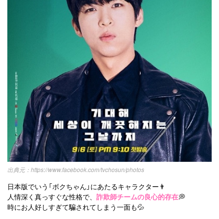
https://www.facebook.com/tvchosun/photos
日本版でいう「ボクちゃん」にあたるキャラクター👨
人情深く真っすぐな性格で、
詐欺師チームの良心的存在
💭
時にお人好しすぎて騙されてしまう一面も💦