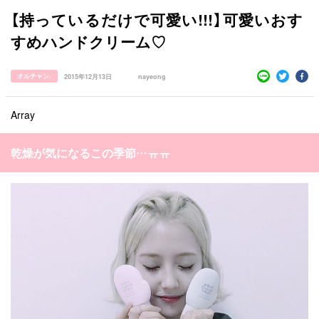
【持っているだけで可愛い!!!】可愛いおす
韓国ドラマ
カフェ
かわいい
プライバシーポリシー
すめハンドクリーム♡
お問い合わせ
オルチャン.
2015年12月13日
nayeong
Array
乾燥が気になるこの季節…ㅠㅠ