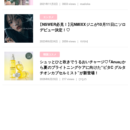
2021年11月2日
3933 views
madoka
エンタメ
【NSWER必見！】元NMIXXジニが10月11日にソロ
デビュー決定！♡
2023年9月24日
2059 views
아야네
韓国コスメ
シュッとひと吹きでうるおいチャージ♡「Anua」か
ら夏のブライトニングケアに向けた“ビタC グルタ
チオンカプセルミスト”が新登場！
2026年6月23日
217 views
ひなの