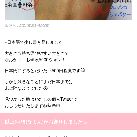
http://m.naver.com
※日本語で少し書き足しました！
大きさも持ち運びやすい大きさで
なおかつ、お値段5000ウォン！
日本円にするとだいたい500円程度です🙀
しかし残念なことにまだ日本までは
未上陸なようでした😭
見つかった時はわたしの個人Twitterで
おしらせいたしますね🙋👌🏻
以上!나영(なよん)がお送りしました♡