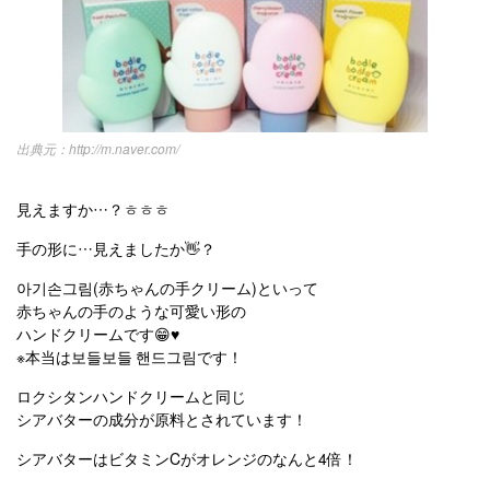
http://m.naver.com/
見えますか…？ㅎㅎㅎ
手の形に…見えましたか👋？
아기손그림(赤ちゃんの手クリーム)といって
赤ちゃんの手のような可愛い形の
ハンドクリームです😁♥️
※本当は보들보들 핸드그림です！
ロクシタンハンドクリームと同じ
シアバターの成分が原料とされています！
シアバターはビタミンCがオレンジのなんと4倍！