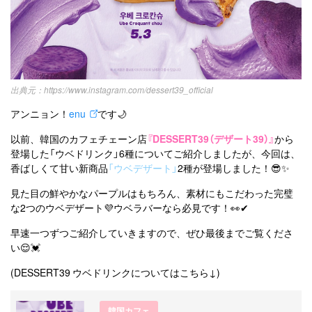
https://www.instagram.com/dessert39_official
アンニョン！
enu
です🌙
以前、韓国のカフェチェーン店
『DESSERT39（デザート39）』
から
登場した「ウベドリンク」6種についてご紹介しましたが、今回は、
香ばしくて甘い新商品
「ウベデザート」
2種が登場しました！😎✨
見た目の鮮やかなパープルはもちろん、素材にもこだわった完璧
な2つのウベデザート💜ウベラバーなら必見です！👀✔
早速一つずつご紹介していきますので、ぜひ最後までご覧くださ
い😌💓
(DESSERT39 ウベドリンクについてはこちら↓)
韓国カフェ