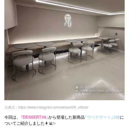
https://www.instagram.com/dessert39_official
今回は、
『DESSERT39』
から登場した新商品
「ウベデザート」2種
に
ついてご紹介しました👩‍💻✨