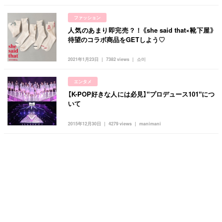
ファッション
人気のあまり即完売？！《she said that×靴下屋》
待望のコラボ商品をGETしよう♡
2021年1月23日
7382 views
소미
エンタメ
【K-POP好きな人には必見】"プロデュース101"につ
いて
2015年12月30日
4279 views
manimani