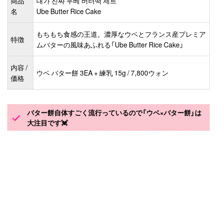
商品
내가 진짜 우베 버터떡 세트
名
Ube Butter Rice Cake
もちもち食感の王道。濃厚なウベとフランス産プレミア
特徴
ムバターの風味あふれる「Ube Butter Rice Cake」
内容 /
ウベ バター餅 3EA + 練乳 15g / 7,800ウォン
価格
バター餅自体すごく流行っているので「ウベ×バター餅」は
大注目です💓