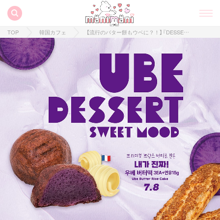
TOP
韓国カフェ
【流行のバター餅もウベに？！】『DESSERT39』から甘くて香ばしい「ウベデザート」が登場♡