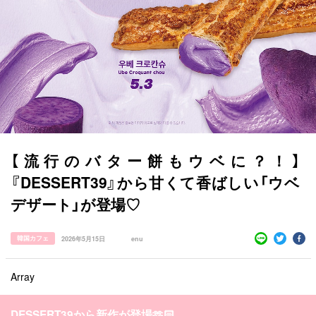
すべての記事
manimani について
カテゴリー一覧
韓国
オルチャン
韓国コスメ
韓国トレンド
タグ一覧
【流行のバター餅もウベに？！】
韓国旅行
韓国ファッション
韓国アイドル
『DESSERT39』から甘くて香ばしい「ウベ
キュレーター一覧
メイク
k-pop
コスメ
ファッション
デザート」が登場♡
kpop
トレンド
韓国メイク
運営会社
オルチャンメイク
twice
人気
アイドル
利用規約
韓国カフェ
2026年5月15日
enu
韓国ドラマ
カフェ
かわいい
プライバシーポリシー
Array
お問い合わせ
DESSERT39から新作が登場🫶🏻