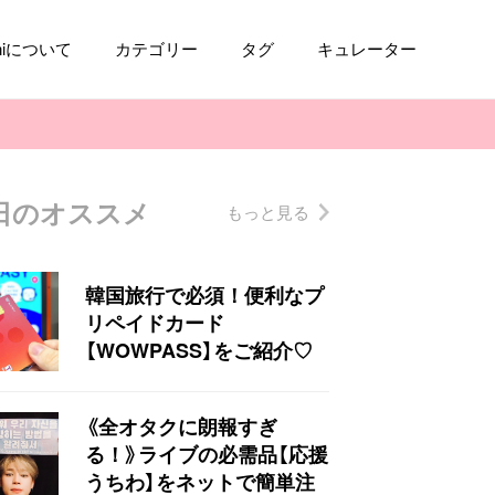
aniについて
カテゴリー
タグ
キュレーター
日のオススメ
もっと見る
コスメ
ファッション
kpop
トレンド
韓国旅行で必須！便利なプ
リペイドカード
【WOWPASS】をご紹介♡
《全オタクに朗報すぎ
る！》ライブの必需品【応援
うちわ】をネットで簡単注