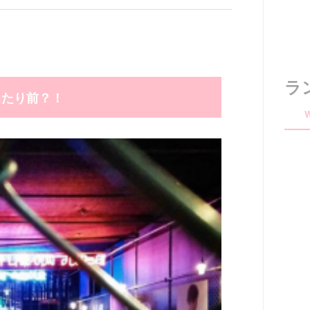
ラ
当たり前？！