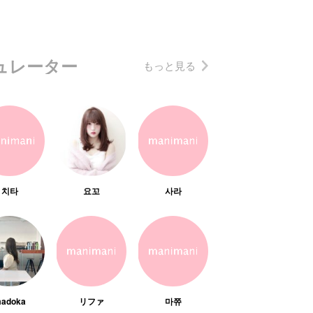
ュレーター
もっと見る
치타
요꼬
사라
adoka
リファ
마쮸