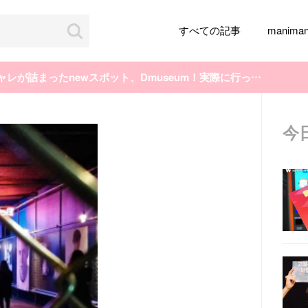
すべての記事
manim
【もう知ってる？？】 韓国のオシャレが詰まったnewスポット、Dmuseum！実際に行ってきました♡
今
韓国旅行
韓国ファッション
韓国アイドル
メイク
k-pop
アイドル
韓国ドラマ
カフェ
かわいい