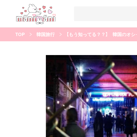
TOP
韓国旅行
すべての記事
manimani について
カテゴリー一覧
韓国
オルチャン
韓国コスメ
韓国トレンド
タグ一覧
韓国メイク
オルチャンメイク
twice
人気
キュレーター一覧
運営会社
利用規約
プライバシーポリシー