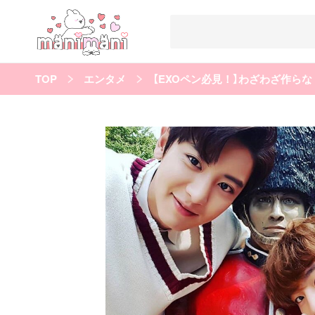
TOP
エンタメ
すべての記事
manimani について
カテゴリー一覧
韓国
オルチャン
韓国コスメ
韓国トレンド
タグ一覧
韓国メイク
オルチャンメイク
twice
人気
キュレーター一覧
運営会社
利用規約
プライバシーポリシー