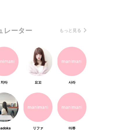
ュレーター
もっと見る
치타
요꼬
사라
adoka
リファ
마쮸