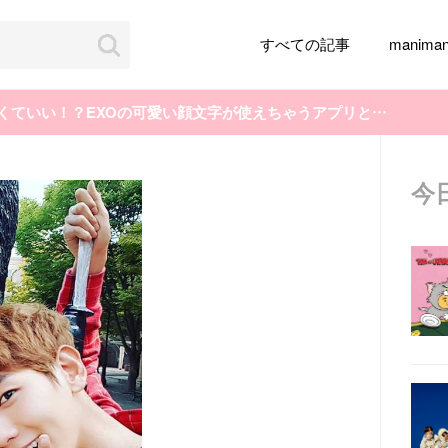
すべての記事
manim
【EXOペン必見！】わざわざ作らなくていい！？EXOの可愛い顔文字が使えちゃうアプリとは♡
今
韓国旅行
韓国ファッション
韓国アイドル
メイク
k-pop
アイドル
韓国ドラマ
カフェ
かわいい