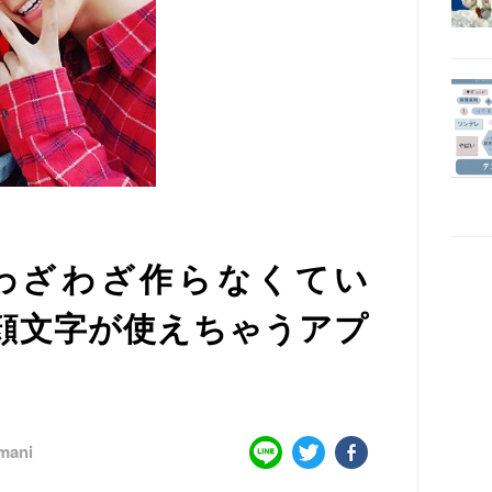
】わざわざ作らなくてい
い顔文字が使えちゃうアプ
mani