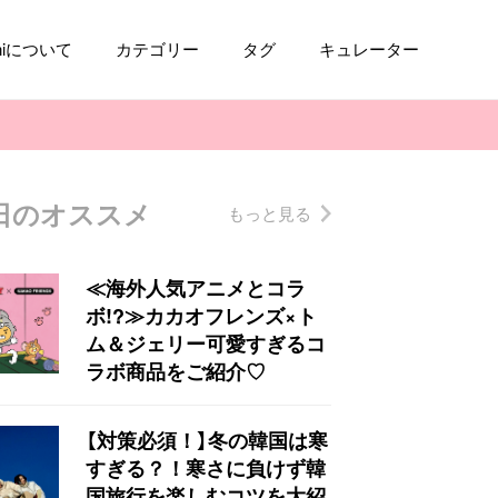
aniについて
カテゴリー
タグ
キュレーター
日のオススメ
もっと見る
コスメ
ファッション
kpop
トレンド
≪海外人気アニメとコラ
ボ!?≫カカオフレンズ×ト
ム＆ジェリー可愛すぎるコ
ラボ商品をご紹介♡
【対策必須！】冬の韓国は寒
すぎる？！寒さに負けず韓
国旅行を楽しむコツを大紹