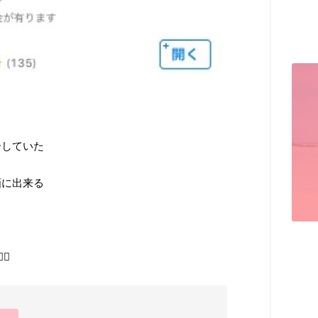
介していた
画に出来る
💫