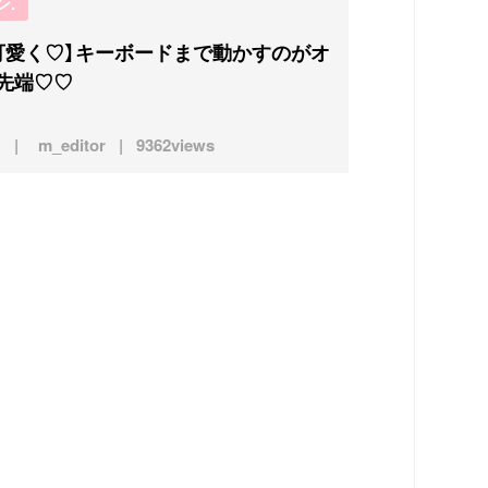
ン.
可愛く♡】キーボードまで動かすのがオ
先端♡♡
m_editor
9362views