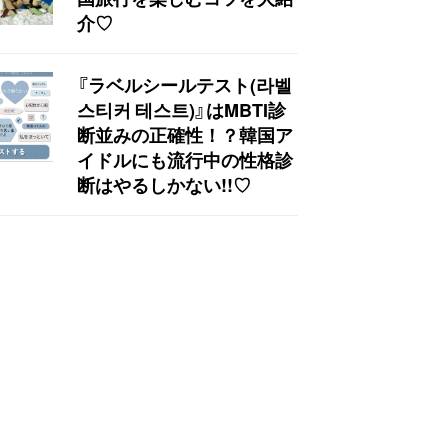
介♡
『ラベルシールテスト(라벨
스티커 테스트)』はMBTI診
断並みの正確性！？韓国ア
イドルにも流行中の性格診
断はやるしかない!!♡