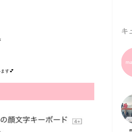
キ
が
ます💕
m