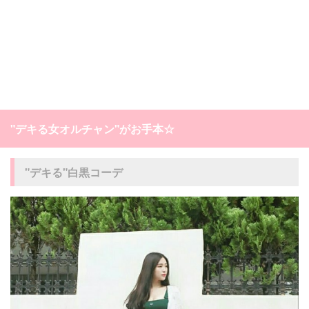
"デキる女オルチャン"がお手本☆
"デキる"白黒コーデ