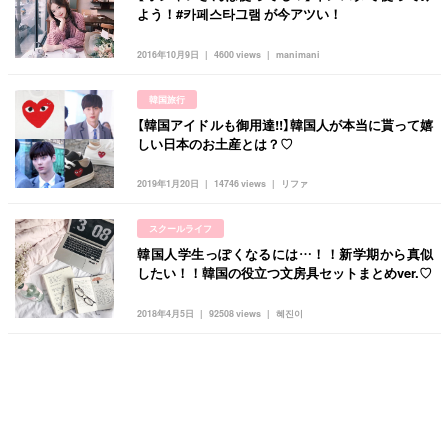
よう！#카페스타그램 が今アツい！
2016年10月9日
4600 views
manimani
韓国旅行
【韓国アイドルも御用達!!】韓国人が本当に貰って嬉
しい日本のお土産とは？♡
2019年1月20日
14746 views
リファ
スクールライフ
韓国人学生っぽくなるには…！！新学期から真似
したい！！韓国の役立つ文房具セットまとめver.♡
2018年4月5日
92508 views
혜진이