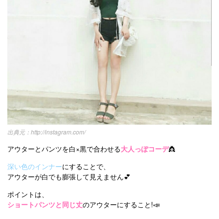
http://instagram.com/
アウターとパンツを白×黒で合わせる
大人っぽコーデ
👸
深い色のインナー
にすることで、
アウターが白でも膨張して見えません💕
ポイントは、
ショートパンツと同じ丈
のアウターにすること!📣