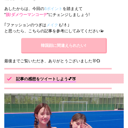
あしたからは、今回の
3ポイント
を踏まえて
"
脱!ダメウーマンコーデ
"にチェンジしましょう!
｢ファッションのつぎは
メイク
も!💄｣
と思ったら、こちらの記事を参考にしてみてください💫
韓国顔に間違えられたい!
最後までご覧いただき、ありがとうございました🐰💞
記事の感想をツイートしよう💕🍑