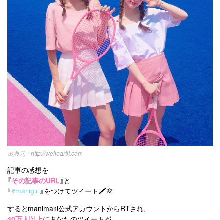
http://weheartit.com
記事の感想を
『
その記事のURL
』と
『
#manigirl
』をつけてツイート🖍🌸
するとmanimani公式アカウントからRTされ、
40万人以上
にあなたのツイートが