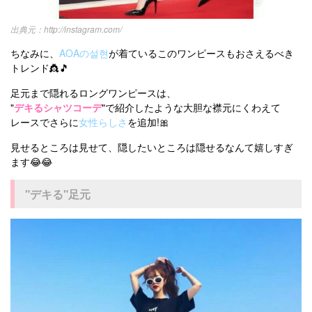
http://instagram.com/
ちなみに、
AOAの설현
が着ているこのワンピースもおさえるべき
トレンド👸🎵
足元まで隠れるロングワンピースは、
"
デキるシャツコーデ
"で紹介したような大胆な襟元にくわえて
レースでさらに
女性らしさ
を追加!🎀
見せるところは見せて、隠したいところは隠せるなんて嬉しすぎ
ます😂😂
"デキる"足元