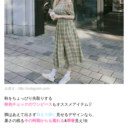
http://instagram.com/
秋をちょっぴり先取りする
秋色チェックのワンピース
もオススメアイテム🎈
脚はあえて出さず
肩を大胆に
見せるデザインなら、
暑さの残る
今の時期からも着れる
&
華奢
見え!🌼