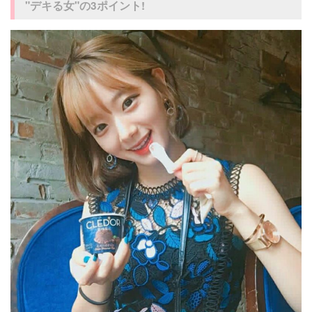
"デキる女"の3ポイント!