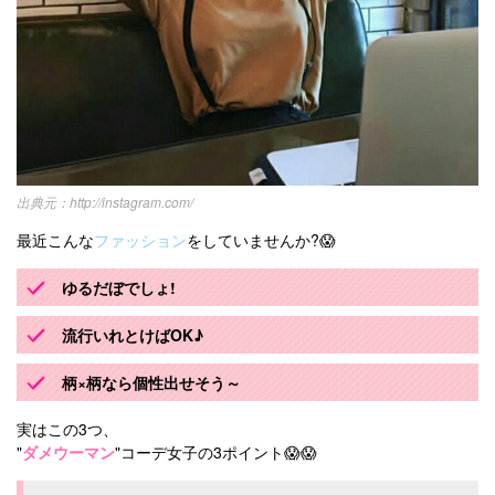
http://instagram.com/
最近こんな
ファッション
をしていませんか?😱
ゆるだぼでしょ!
流行いれとけばOK♪
柄×柄なら個性出せそう～
実はこの3つ、
"
ダメウーマン
"コーデ女子の3ポイント😱😱