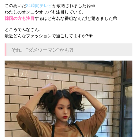
このあいだ
24時間テレビ
が放送されましたね📣
kpop
トレンド
韓国メイク
運営会社
わたしのオンニやオッパも注目していて、
韓国の方も注目
するほど有名な番組なんだ!と驚きました😳
オルチャンメイク
twice
人気
アイドル
利用規約
ところでみなさん、
韓国ドラマ
カフェ
かわいい
プライバシーポリシー
最近どんなファッションで過ごしてますか?☀
お問い合わせ
それ、"ダメウーマン"かも?!