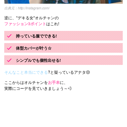
http://instagram.com/
逆に、"デキる女"オルチャンの
ファッション3ポイント
はこれ!
持っている服でできる!
体型カバーが叶う☆
シンプルでも個性出せる!
そんなこと本当にできる
?と疑っているアナタ😒
ここからはオルチャンを
お手本
に、
実際にコーデを見ていきましょう～💨