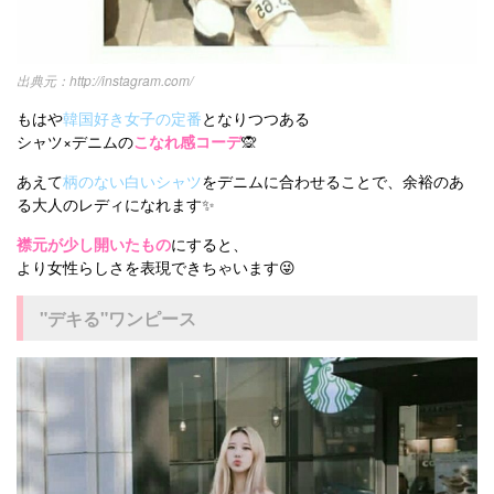
http://instagram.com/
もはや
韓国好き女子の定番
となりつつある
シャツ×デニムの
こなれ感コーデ
🙊
あえて
柄のない白いシャツ
をデニムに合わせることで、余裕のあ
る大人のレディになれます✨
襟元が少し開いたもの
にすると、
より女性らしさを表現できちゃいます😜
"デキる"ワンピース