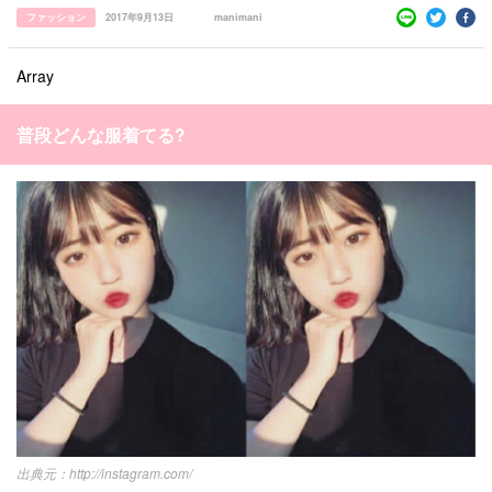
ファッション
2017年9月13日
manimani
Array
普段どんな服着てる?
すべての記事
manimani について
カテゴリー一覧
韓国
オルチャン
韓国コスメ
韓国トレンド
タグ一覧
韓国旅行
韓国ファッション
韓国アイドル
http://instagram.com/
キュレーター一覧
メイク
k-pop
コスメ
ファッション