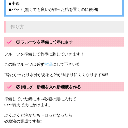
◾︎小鍋
◾︎バット(無くても良いが作った飴を置くのに便利)
作り方
① フルーツを準備し竹串にさす
フルーツを準備して竹串に刺していきます！
この時フルーツは必ず
常温
にして下さい☝️
*冷たかったり水分があると飴が固まりにくくなります😭‼︎
② 鍋に水、砂糖を入れ砂糖液を作る
準備していた鍋に水→砂糖の順に入れて
中〜弱火で火にかけます。
ぷくぷくと泡がたちトロっとなったら
砂糖液の完成です👍❗️