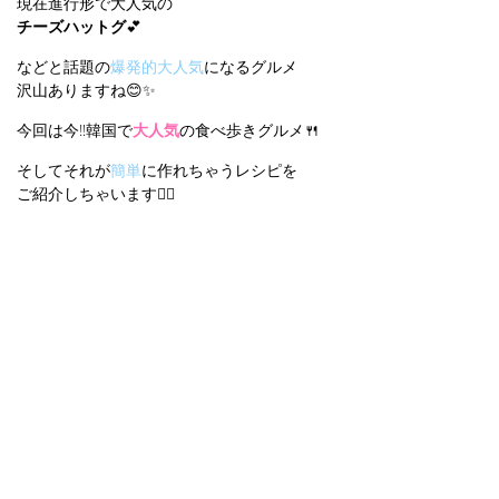
現在進行形で大人気の
チーズハットグ
💕
などと話題の
爆発的大人気
になるグルメ
沢山ありますね😊✨
今回は今‼︎韓国で
大人気
の食べ歩きグルメ🍴
そしてそれが
簡単
に作れちゃうレシピを
ご紹介しちゃいます💁‍♀️