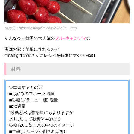
https://instagram.com/euneun__k30
そんな今、韓国で大人気の
フル–キャンディ
🍊
実はお家で簡単に作れるので
#manigirl の皆さんにレシピを特別に大公開~📖❗️❗️
材料
♡準備するもの♡
◾︎お好みのフルーツ:適量
◾︎砂糖(グラニュー糖):適量
◾︎水:適量
*砂糖と水は作る量にもよりますが
水1に対して砂糖3~4なので
砂糖120に対し水30~40のイメージ
◾︎竹串(フルーツが刺されば可)