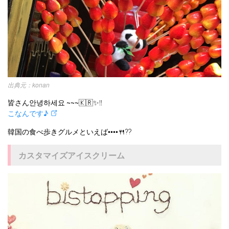
kpop
トレンド
韓国メイク
運営会社
オルチャンメイク
twice
人気
アイドル
利用規約
韓国ドラマ
カフェ
かわいい
プライバシーポリシー
お問い合わせ
konan
皆さん안녕하세요 ~~~🇰🇷✨‼︎
こなんです♪
韓国の食べ歩きグルメといえば••••🍴⁇
カスタマイズアイスクリーム