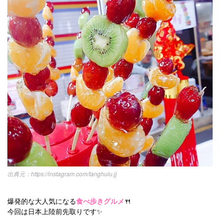
https://instagram.com/tanghulu.jj
爆発的な大人気になる
食べ歩きグルメ
🍴
今回は日本上陸前先取りです✨