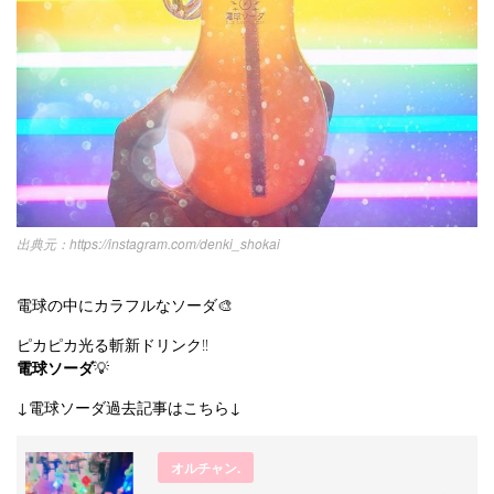
https://instagram.com/denki_shokai
電球の中にカラフルなソーダ🎨
ピカピカ光る斬新ドリンク‼️
電球ソーダ
💡
↓電球ソーダ過去記事はこちら↓
オルチャン.