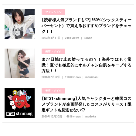
ファッション
【読者様人気ブランドも♡】「60%(シックスティー
パーセント)」で買えるおすすめブランドをチェッ
ク！！
2023年4月11日
2456 views
konan
美容・メイク
まだ日焼け止め塗ってるの？！海外ではもう常
識！夏でも徹底的にオルチャン白肌をキープする
方法！！
2016年7月22日
11800 views
manimani
美容・メイク
【BT21×stimmung】人気キャラクターと韓国コス
メブランドが企画開発したコスメがリリース！限
定ギフトも見逃せない♡
2020年12月30日
4818 views
madoka