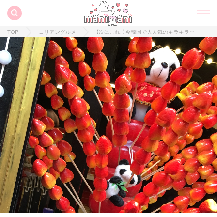
TOP
コリアングルメ
【次はこれ‼︎】今韓国で大人気のキラキラスイーツ☆実は簡単に作れちゃう！？