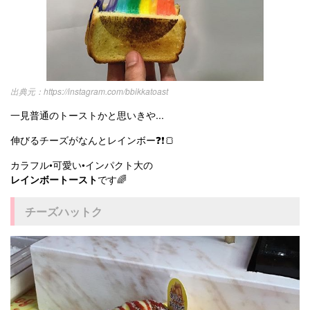
https://instagram.com/bbikkatoast
一見普通のトーストかと思いきや...
伸びるチーズがなんとレインボー❓❗️🍞
カラフル•可愛い•インパクト大の
レインボートースト
です🌈
チーズハットク