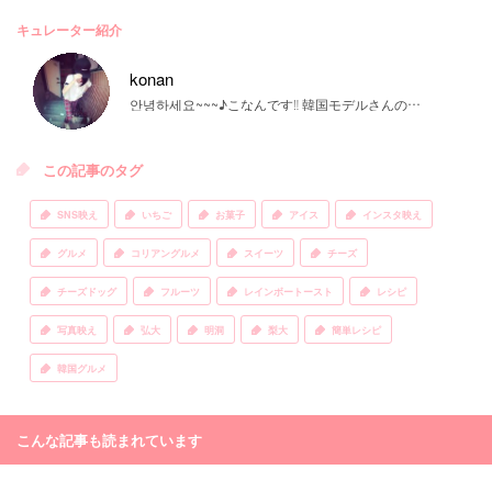
キュレーター紹介
konan
안녕하세요~~~♪こなんです‼ 韓国モデルさんの大ファンです♡ご質問等はお気軽にDMまで♡
この記事のタグ
SNS映え
いちご
お菓子
アイス
インスタ映え
グルメ
コリアングルメ
スイーツ
チーズ
チーズドッグ
フルーツ
レインボートースト
レシピ
写真映え
弘大
明洞
梨大
簡単レシピ
韓国グルメ
こんな記事も読まれています