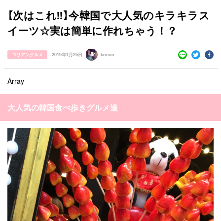
【次はこれ‼︎】今韓国で大人気のキラキラス
イーツ☆実は簡単に作れちゃう！？
コリアングルメ
2019年1月26日
konan
Array
大人気の韓国食べ歩きグルメ達
すべての記事
manimani について
カテゴリー一覧
韓国
オルチャン
韓国コスメ
韓国トレンド
タグ一覧
韓国旅行
韓国ファッション
韓国アイドル
キュレーター一覧
メイク
k-pop
コスメ
ファッション