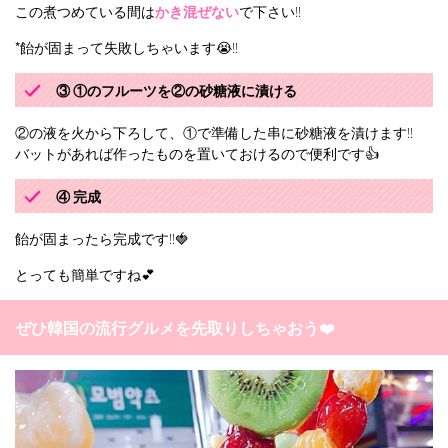
この煮つめている間は
かき混ぜない
で下さい‼︎
*飴が固まって失敗しちゃいます😭‼︎
③ ①のフルーツを②の砂糖液に漬ける
②の液を火から下ろして、①で準備した串に砂糖液を漬けます‼︎
バットがあれば作ったものを置いておけるので便利です👍
④ 完成
飴が固まったら完成です‼︎🍓
とっても簡単ですね💕
ぜひ韓国の流行グルメを先取りしちゃおう❤️