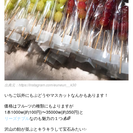
https://instagram.com/euneun__k30
いちご以外にもぶどうやマスカットなんかもあります！
価格はフル–ツの種類にもよりますが
1本1000w(約100円)〜35000w(約350円)と
リーズナブル
なのも魅力の１つ💰🌈
沢山の飴が並ぶとキラキラして宝石みたい✨