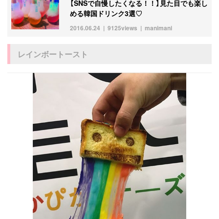
【SNSで自慢したくなる！！】見た目でも楽し
める韓国ドリンク3選♡
2016.06.24
9125views
manimani
レインボートースト