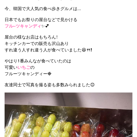
今、韓国で大人気の食べ歩きグルメは...
日本でもお祭りの屋台などで見かける
フル–ツキャンディ
✨💕
屋台の様なお店はもちろん‼︎
キッチンカーでの販売も沢山あり
すれ違う人すれ違う人が食べていました😆🍴❗️
やはり1番みんなが食べていたのは
可愛い
いちご
の
フルーツキャンディー🍓
友達同士で写真を撮る姿も多数みられました😊