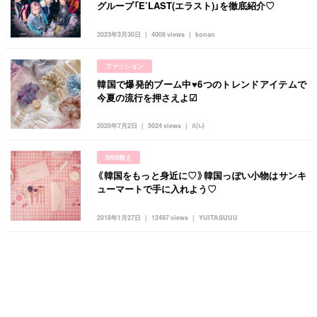
グループ「E’LAST(エラスト)」を徹底紹介♡
2023年3月30日
4008 views
konan
ファッション
韓国で爆発的ブーム中♥︎6つのトレンドアイテムで
今夏の流行を押さえよ☑︎
2020年7月2日
5024 views
리나
SNS映え
《韓国をもっと身近に♡》韓国っぽい小物はサンキ
ューマートで手に入れよう♡
2018年1月27日
12497 views
YUITASUUU