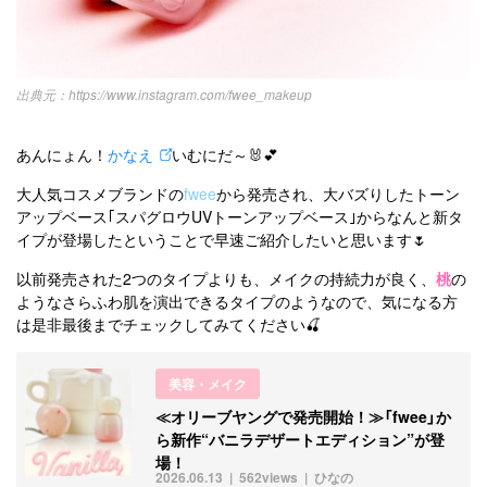
https://www.instagram.com/fwee_makeup
あんにょん！
かなえ
いむにだ～🐰💕
大人気コスメブランドの
fwee
から発売され、大バズりしたトーン
アップベース｢スパグロウUVトーンアップベース｣からなんと新タ
イプが登場したということで早速ご紹介したいと思います🌷
以前発売された2つのタイプよりも、メイクの持続力が良く、
桃
の
ようなさらふわ肌を演出できるタイプのようなので、気になる方
は是非最後までチェックしてみてください🍒
美容・メイク
≪オリーブヤングで発売開始！≫「fwee」か
ら新作“バニラデザートエディション”が登
場！
2026.06.13
562views
ひなの