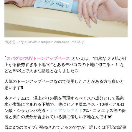
https://www.instagram.com/fwee_makeup
｢
スパグロウUVトーンアップベース
｣といえば、"自然なツヤ肌が仕
上がる優秀すぎる下地"や"とあるデパコスの下地に似てる…！"な
どとSNS上で大きな話題となりました♡
人気のトーンアップベースなので使用したことがある方も多いと
思います❣️
本アイテムは、湯上がりの肌を再現するべくスパ成分として温泉
水が実際に含まれる下地で、他にヒノキ葉エキス・10種ヒアルロ
ン酸・シラカンバ樹液・
ナイアシンアミド
2%・コメエキス等の保
湿と美白の成分が含まれている肌に優しい下地なんです💓
既に2つのタイプが発売されているのですが、詳しくは下記の記事