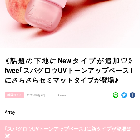
すべての記事
《話題の下地にNewタイプが追加♡》
fwee｢スパグロウUVトーンアップベース｣
manimani について
にさらさらセミマットタイプが登場♪
カテゴリー一覧
韓国
オルチャン
韓国コスメ
韓国トレンド
韓国コスメ
タグ一覧
2026年6月27日
kanae
韓国旅行
韓国ファッション
韓国アイドル
キュレーター一覧
メイク
k-pop
コスメ
ファッション
Array
kpop
トレンド
韓国メイク
運営会社
｢スパグロウUVトーンアップベース｣に新タイプが登場🍑
オルチャンメイク
twice
人気
アイドル
利用規約
💓