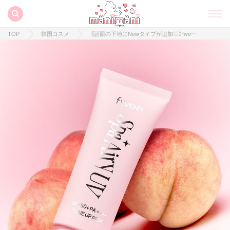
TOP
韓国コスメ
《話題の下地にNewタイプが追加♡》fwee｢スパグロウUVトーンアップベース｣にさらさらセミマットタイプが登場♪