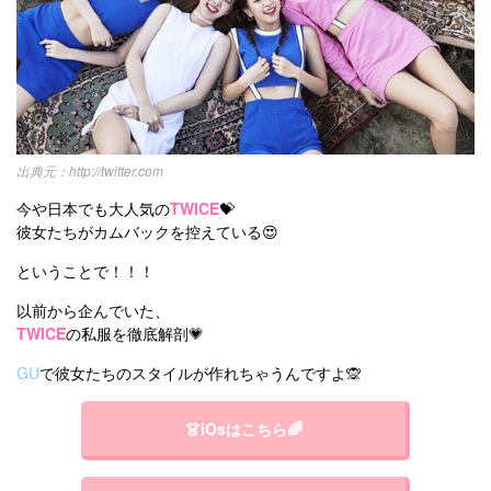
カテゴリー一覧
韓国
オルチャン
韓国コスメ
韓国トレンド
タグ一覧
韓国旅行
韓国ファッション
韓国アイドル
キュレーター一覧
メイク
k-pop
コスメ
ファッション
kpop
トレンド
韓国メイク
運営会社
http://twitter.com
オルチャンメイク
twice
人気
アイドル
利用規約
今や日本でも大人気の
TWICE
💝
彼女たちがカムバックを控えている😍
韓国ドラマ
カフェ
かわいい
プライバシーポリシー
ということで！！！
お問い合わせ
以前から企んでいた、
TWICE
の私服を徹底解剖💗
GU
で彼女たちのスタイルが作れちゃうんですよ🙊
👗iOsはこちら🌈