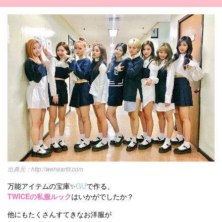
http://weheartit.com
万能アイテムの宝庫✨
GU
で作る、
TWICEの私服ルック
はいかがでしたか？
他にもたくさんすてきなお洋服が