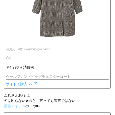
http://www.uniqlo.com/
GU
￥4,990 ＋消費税
ウールブレンドビッグチェスターコート
サイトで購入 >>
これさえあれば、
冬は困らない🔥⛄️と、言っても過言ではない
最強アイテム
の一つ🔑