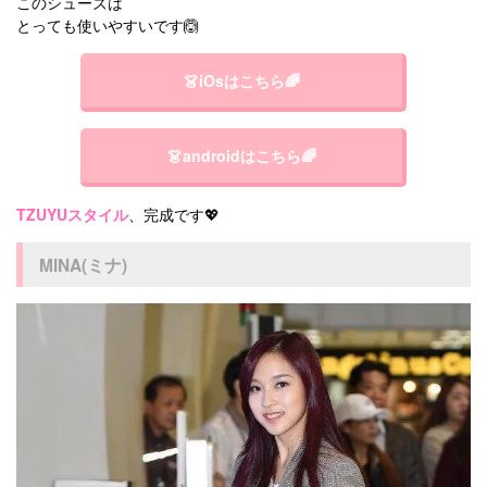
このシューズは
とっても使いやすいです🙆
👗iOsはこちら🌈
👗androidはこちら🌈
TZUYUスタイル
、完成です💖
MINA(ミナ)