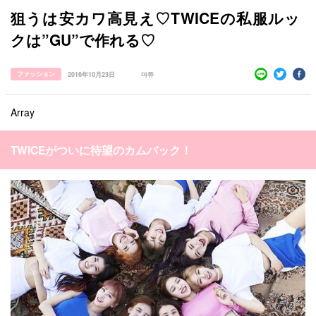
狙うは安カワ高見え♡TWICEの私服ルッ
クは”GU”で作れる♡
ファッション
2016年10月23日
마쮸
Array
TWICEがついに待望のカムバック！
すべての記事
manimani について