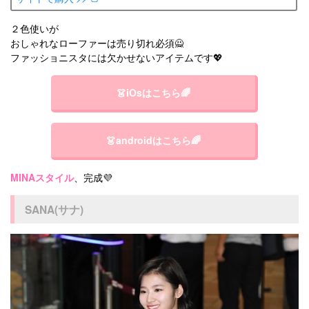
２色使いが
おしゃれなローファーは売り切れ必須🙅
ファッショニスタには欠かせないアイテムです💖
👗iOsはこちら🌈
👗androidはこちら🌈
MINAスタイル
、完成💜
SANA(サナ)