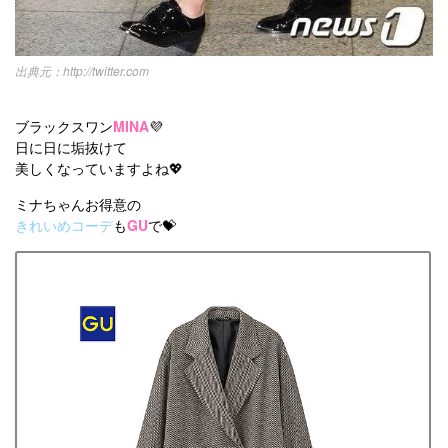
http://twitter.com
ブラックスワン
MINA
💜
日に日に垢抜けて
美しくなっていますよね💖
ミナちゃんお得意の
きれいめコーデ
も
GU
で💝