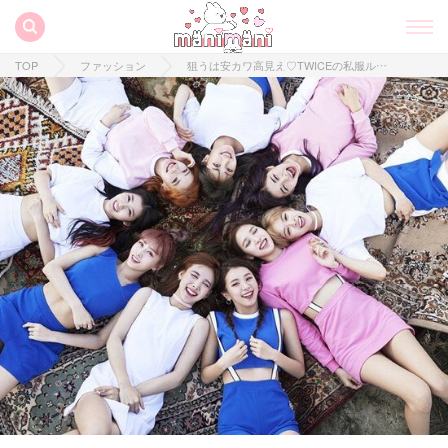
TOP
ファッション
狙うは安カワ高見え♡TWICEの私服ルックは”GU”で作れる♡