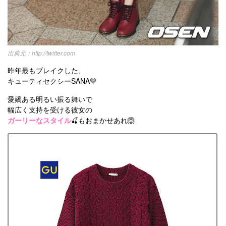
http://twitter.com
昨年最もブレイクした、
キューティセクシーSANA💛
愛嬌ある明るい振る舞いで
幅広く支持を受ける彼女の
ガーリーなスタイル
🍒もおまかせあれ🙆