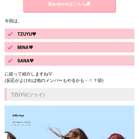
👗androidはこちら🌈
今回は、
TZUYU💚
MINA💜
SANA💛
に絞って紹介しますね💡
(反応がよければ他のメンバーもやるかも…！？😝)
TZUYU(ツゥイ)