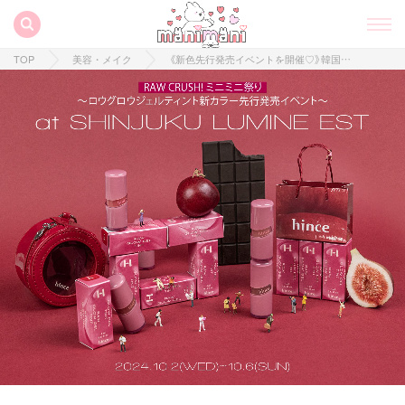
TOP
美容・メイク
《新色先行発売イベントを開催♡》韓国コスメ「hince」がルミネエスト新宿店にて“RAW CRUSH! ミニミニ祭り”を開催！