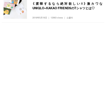
《渡韓するなら絶対欲しい!!》激カワな
UNIQLO×KAKAO FRIENDSのTシャツとは♡
2018年5月18日
12983 views
쇼콜라