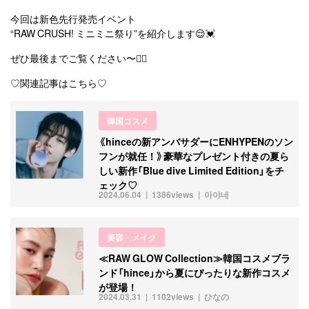
今回は新色先行発売イベント
“RAW CRUSH! ミニミニ祭り”を紹介します😌💓
ぜひ最後までご覧ください〜👍🏻
♡関連記事はこちら♡
韓国コスメ
《hinceの新アンバサダーにENHYPENのソン
フンが就任！》豪華なプレゼント付きの夏ら
しい新作「Blue dive Limited Edition」をチ
ェック♡
2024.06.04
1386views
아야네
美容・メイク
≪RAW GLOW Collection≫韓国コスメブラ
ンド「hince」から夏にぴったりな新作コスメ
が登場！
2024.03.31
1102views
ひなの