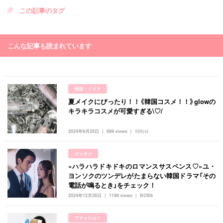
この記事のタグ
こんな記事も読まれています
美容・メイク
夏メイクにぴったり！！《韓国コスメ！！》glowの
キラキラコスメが可愛すぎる\♡/
2024年9月25日
689 views
아리사
エンタメ
«ハラハラドキドキのロマンスサスペンス♡»ユ・
ヨンソクのツンデレがたまらない韓国ドラマ「その
電話が鳴るとき」をチェック！
2024年12月26日
1199 views
BOSS
ファッション