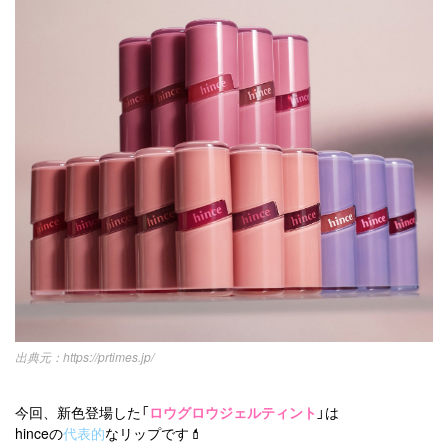
https://prtimes.jp/
今回、新色登場した「
ロウグロウジェルティント
」は
hinceの
代表的
なリップです💄