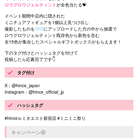
ロウグロウジェルティント
が全色当たる💝
イベント期間中店内に隠された
ミニチュアフィギュアを1個以上見つけ出し
撮影したものを
SNS
にアップロードした方の中から抽選で
ロウグロウジェルティント既存色から新色を含む
全15色が集合したスペシャルギフトボックスがもらえます！
下のタグ付けとハッシュタグを付けて
投稿したら応募完了です👇
タグ付け
X：@hince_japan
Instagram：@hince_official_jp
ハッシュタグ
#hinceルミネエスト新宿店 #ミニミニ祭り
キャンペーン④