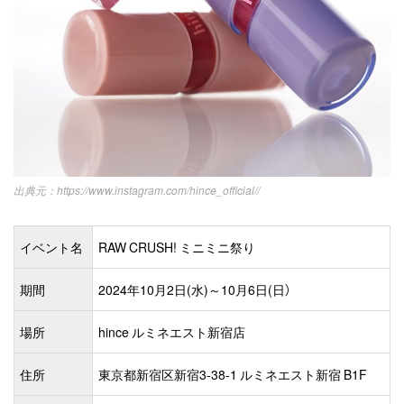
https://www.instagram.com/hince_official//
イベント名
RAW CRUSH! ミニミニ祭り
期間
2024年10月2日(水)～10月6日(日）
場所
hince ルミネエスト新宿店
住所
東京都新宿区新宿3-38-1 ルミネエスト新宿 B1F