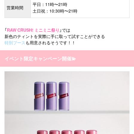
平日：11時〜21時
営業時間
土日祝：10:30時〜21時
「
RAW CRUSH! ミニミニ祭り
」では
新色のティントを実際に手に取って試すことができる
特別ブース
も用意されるそうです！！
イベント限定キャンペーン開催💫