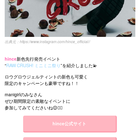
https://www.instagram.com/hince_official//
hince
新色先行発売イベント
“
RAW CRUSH! ミニミニ祭り
”を紹介しました💫
ロウグロウジェルティントの新色も可愛く
限定のキャンペーンも豪華ですね！！
manigirlのみなさん
ぜひ期間限定の素敵なイベントに
参加してみてくださいね😌👍🏻
hince公式サイト