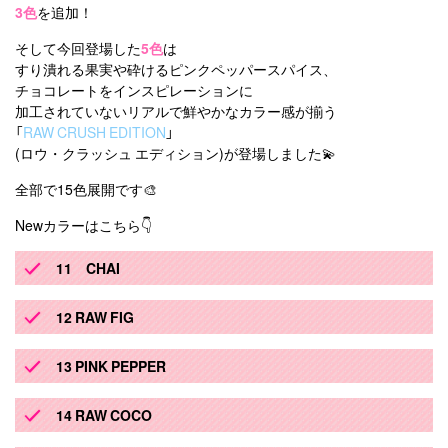
3色
を追加！
そして今回登場した
5色
は
すり潰れる果実や砕けるピンクペッパースパイス、
チョコレートをインスピレーションに
加工されていないリアルで鮮やかなカラー感が揃う
「
RAW CRUSH EDITION
」
(ロウ・クラッシュ エディション)が登場しました💫
全部で15色展開です🎨
Newカラーはこちら👇
11 CHAI
12 RAW FIG
13 PINK PEPPER
14 RAW COCO