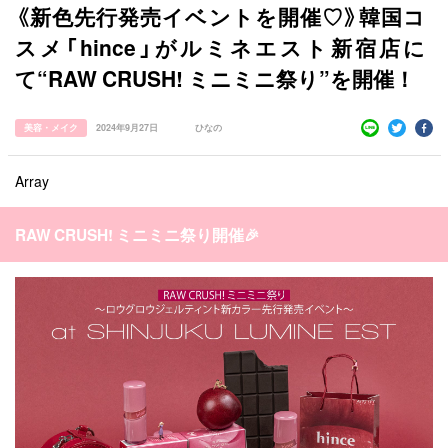
《新色先行発売イベントを開催♡》韓国コ
スメ「hince」がルミネエスト新宿店に
て“RAW CRUSH! ミニミニ祭り”を開催！
美容・メイク
2024年9月27日
ひなの
Array
RAW CRUSH! ミニミニ祭り開催🎉
すべての記事
manimani について