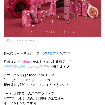
カテゴリー一覧
韓国
オルチャン
韓国コスメ
韓国トレンド
タグ一覧
韓国旅行
韓国ファッション
韓国アイドル
キュレーター一覧
メイク
k-pop
コスメ
ファッション
kpop
トレンド
韓国メイク
運営会社
オルチャンメイク
twice
人気
アイドル
利用規約
https://prtimes.jp/
韓国ドラマ
カフェ
かわいい
プライバシーポリシー
あんにょん～キュレーターの
ひなの
です🐶
お問い合わせ
韓国コスメ「
hince
」がルミネエスト新宿店にて
“
RAW CRUSH! ミニミニ祭り
”を開催します🎵
このイベントはhinceの人気リップ
「ロウグロウジェルティント」の
新色発売を記念してのイベントだそうです！！
hinceは日本でも人気のブランドで
2022年11月には新宿に日本初の直営店も
オープンしています💓