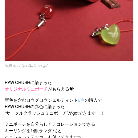
https://prtimes.jp/
RAW CRUSHに染まった
オリジナルミニポーチ
がもらえる💝
新色を含むロウグロウジェルティント
2点
の購入で
RAW CRUSHの赤色に染まった
“サークルクラッシュミニポーチ”がgetできます！！
ミニポーチを自分らしくデコレーションできる
キーリングを1個(ランダム)と
イニシャルステッカーも付いてきます✨