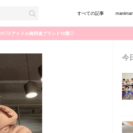
すべての記事
manim
‼︎♡》アイドル御用達ブランド10選♡
今
韓国旅行
韓国ファッション
韓国アイドル
メイク
k-pop
アイドル
韓国ドラマ
カフェ
かわいい