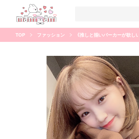
TOP
ファッション
《推しと揃いパーカーが欲しい
すべての記事
manimani について
カテゴリー一覧
韓国
オルチャン
韓国コスメ
韓国トレンド
タグ一覧
韓国メイク
オルチャンメイク
twice
人気
キュレーター一覧
運営会社
利用規約
プライバシーポリシー