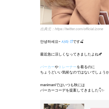
https://twitter.com/official.izone
안녕하세요~
사라
です🍒
最近急に涼しくなってきましたよね🍂
パーカー
や
トレーナー
を着るのに
ちょうどいい気候なのではないでしょう
manimaniではいつも秋には
パーカーコーデを提案してきました👇✨