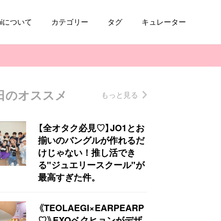
aniについて
カテゴリー
タグ
キュレーター
日のオススメ
もっと見る
コスメ
ファッション
kpop
トレンド
【全オタク必見♡】JO1とお
揃いのバングルが作れるだ
けじゃない！推し活でき
る"ジュエリースクール"が
最高すぎた件。
《TEOLAEGI×EARPEARP
♡》EXOベクヒョンがデザ