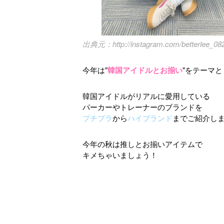
http://instagram.com/betterlee_08
今年は"
韓国アイドルとお揃い
"をテーマと
韓国アイドルがリアルに愛用している
パーカーやトレーナーのブランドを
プチプラ
から
ハイブランド
までご紹介しま
今年の秋は推しとお揃いアイテムで
キメちゃいましょう！