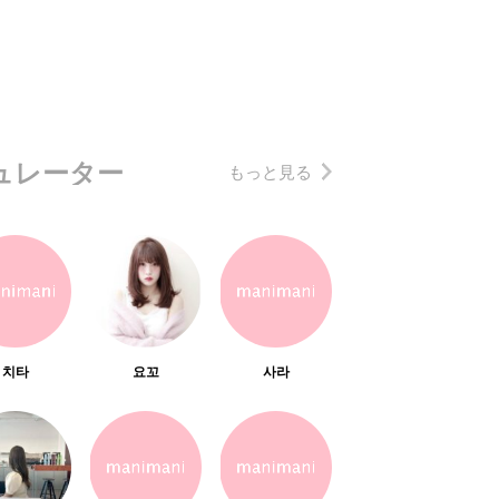
ュレーター
もっと見る
치타
요꼬
사라