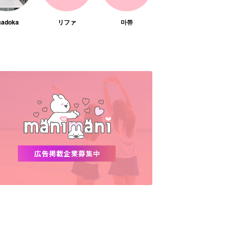
adoka
リファ
마쮸