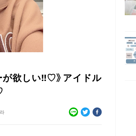
が欲しい‼︎♡》アイドル
♡
라