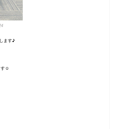
24
します♪
す☺️