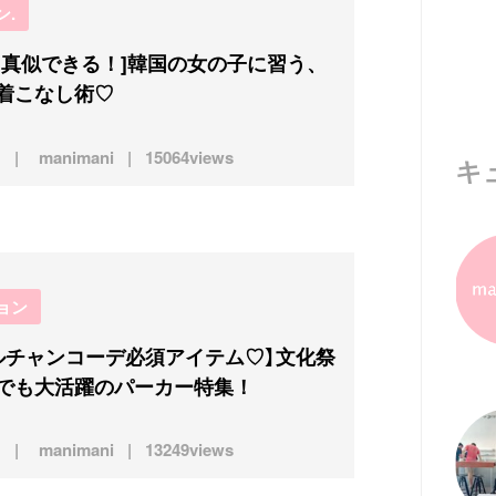
ン.
ら真似できる！]韓国の女の子に習う、
着こなし術♡
manimani
15064views
キ
ョン
ルチャンコーデ必須アイテム♡】文化祭
でも大活躍のパーカー特集！
manimani
13249views