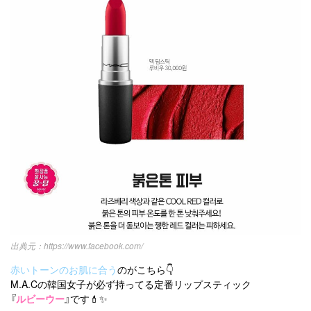
https://www.facebook.com/
赤いトーンのお肌に合う
のがこちら👇
M.A.Cの韓国女子が必ず持ってる定番リップスティック
『
ルビーウー
』です💄✨