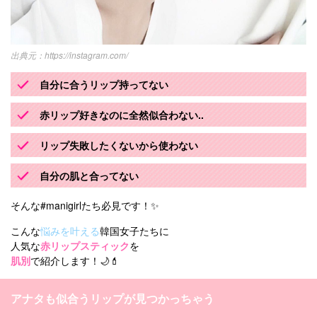
https://instagram.com/
自分に合うリップ持ってない
赤リップ好きなのに全然似合わない..
リップ失敗したくないから使わない
自分の肌と合ってない
そんな#manigirlたち必見です！✨
こんな
悩みを叶える
韓国女子たちに
人気な
赤リップスティック
を
肌別
で紹介します！🌙💄
アナタも似合うリップが見つかっちゃう