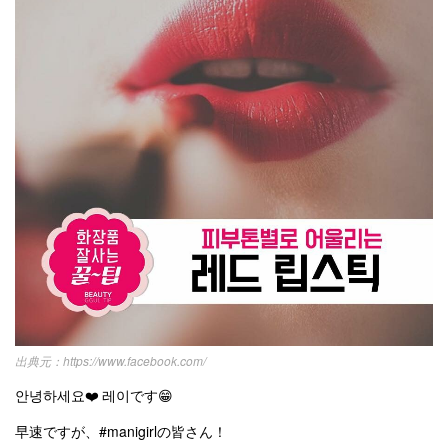
kpop
トレンド
韓国メイク
運営会社
オルチャンメイク
twice
人気
アイドル
利用規約
韓国ドラマ
カフェ
かわいい
プライバシーポリシー
お問い合わせ
https://www.facebook.com/
안녕하세요❤️ 레이です😁
早速ですが、#manigirlの皆さん！