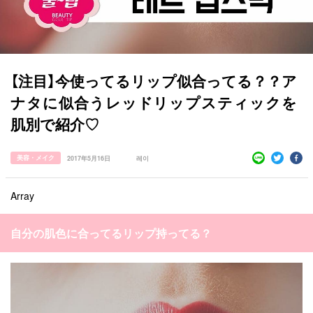
【注目】今使ってるリップ似合ってる？？ア
ナタに似合うレッドリップスティックを
肌別で紹介♡
美容・メイク
2017年5月16日
레이
すべての記事
Array
manimani について
自分の肌色に合ってるリップ持ってる？
カテゴリー一覧
韓国
オルチャン
韓国コスメ
韓国トレンド
タグ一覧
韓国旅行
韓国ファッション
韓国アイドル
キュレーター一覧
メイク
k-pop
コスメ
ファッション