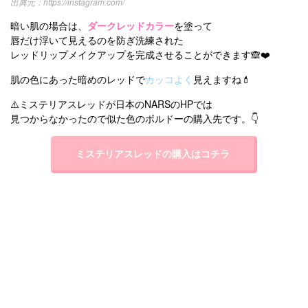
https://instagram.com/
暗い肌の場合は、
ダークレッドカラー
を塗って
唇だけ浮いて見えるのを防ぎ洗練された
レッドリップメイクアップを完成させることができます🙈❤️
肌の色にあった暗めのレッドで
カッコよく
見えますね💄
⚠️ミステリアスレッドが日本のNARSのHPでは
見つからなかったので似た色のボルドーの購入先です。👇
ミステリアスレッドの購入はコチラ