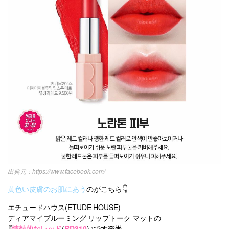
https://www.facebook.com/
黄色い皮膚のお肌にあう
のがこちら👇
エチュードハウス(ETUDE HOUSE)
ディアマイブルーミング リップトーク マットの
『
情熱的なレッド
(
RD310
)』です🙈🌟