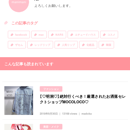
よろしくお願いします。
この記事のタグ
facebook
mac
NARS
エチュードハウス
コスメ
ザセム
レッドリップ
人気リップ
化粧品
韓国
こんな記事も読まれています
ファッション
【♡明洞♡】絶対行くべき！厳選されたお洒落セレ
クトショップMOCOLOCO♡
2018年9月30日
13168 views
madoka
美容・メイク