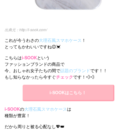
http://i-sook.com/
これが今うわさの
大理石風スマホケース
！
とってもかわいいですね😊💓
こちらは
i-SOOK
という
ファッションブランドの商品で
今、おしゃれ女子たちの間で
話題のブランド
です！！
もし知らなかったら今すぐ
チェック
です！💨💨
i-SOOKはこちら！
i-SOOK
の
大理石風スマホケース
は
種類が豊富！
だから周りと被る心配なし💖👑