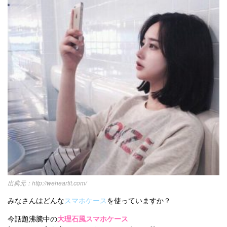
オルチャンメイク
twice
人気
アイドル
利用規約
韓国ドラマ
カフェ
かわいい
プライバシーポリシー
お問い合わせ
http://weheartit.com/
みなさんはどんな
スマホケース
を使っていますか？
今話題沸騰中の
大理石風スマホケース