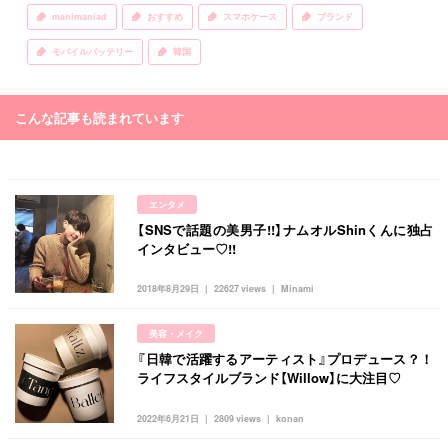
manimaniad
おすすめ
スマホケース
ブランド
モバイルバッテリー
韓国
こんな記事も読まれています
エンタメ
【SNSで話題の美男子!!】ナムオルShinくんに独占
インタビュー♡!!
2018年8月29日
22627 views
Minami
美容・メイク
『日韓で活躍するアーティスト』プロデュース？！
ライフスタイルブランド【Willow】に大注目♡
2022年6月21日
2809 views
konan