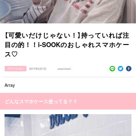
【可愛いだけじゃない！】持っていれば注
目の的！！i-SOOKのおしゃれスマホケー
ス♡
ファッション
2017年4月7日
manimani
すべての記事
Array
manimani について
カテゴリー一覧
どんなスマホケース使ってる？？
韓国
オルチャン
韓国コスメ
韓国トレンド
タグ一覧
韓国旅行
韓国ファッション
韓国アイドル
キュレーター一覧
メイク
k-pop
コスメ
ファッション
kpop
トレンド
韓国メイク
運営会社