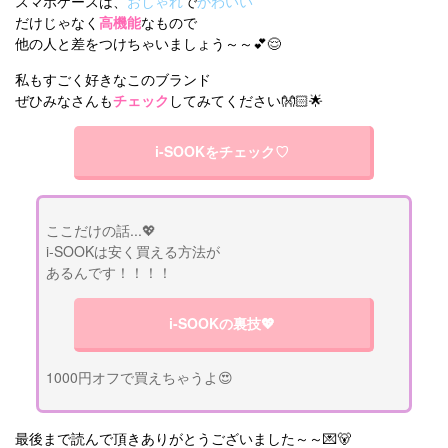
スマホケースは、
おしゃれ
で
かわいい
だけじゃなく
高機能
なもので
他の人と差をつけちゃいましょう～～💕😌
私もすごく好きなこのブランド
ぜひみなさんも
チェック
してみてください👐🏻🌟
i-SOOKをチェック♡
ここだけの話...💖
i-SOOKは安く買える方法が
あるんです！！！！
i-SOOKの裏技💖
1000円オフで買えちゃうよ😍
最後まで読んで頂きありがとうございました～～💌🐻