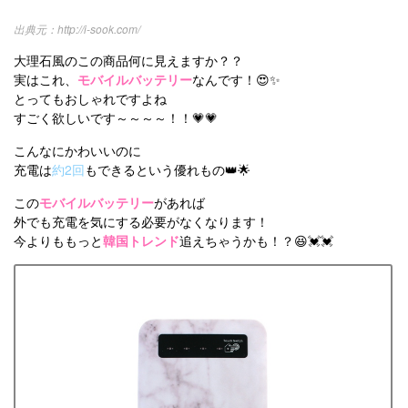
http://i-sook.com/
大理石風のこの商品何に見えますか？？
実はこれ、
モバイルバッテリー
なんです！😍✨
とってもおしゃれですよね
すごく欲しいです～～～～！！💗💗
こんなにかわいいのに
充電は
約2回
もできるという優れもの👑🌟
この
モバイルバッテリー
があれば
外でも充電を気にする必要がなくなります！
今よりももっと
韓国トレンド
追えちゃうかも！？😆💓💓