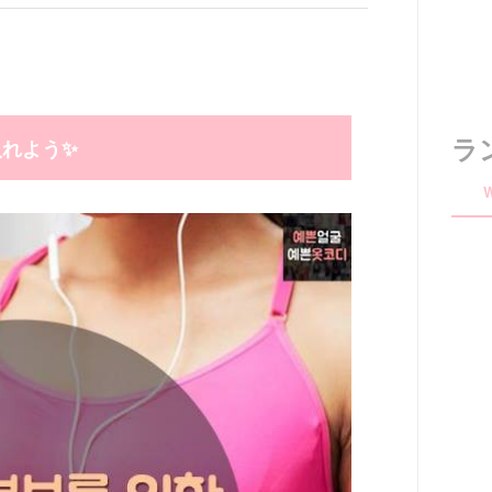
ラ
れよう✨