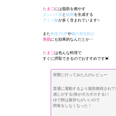
たまご
には脂肪を燃やす
タンパク質
と
細胞
を生成する
アミノ酸
が多く含まれています✨
また
免疫力UP
や
脳の老化防止
美肌
にも効果的なんだとか…
たまご
は色んな料理で
すぐに摂取できるのでおすすめです💓
実際に行ってみた人のレビュー
普通に運動するより脂肪燃焼されて
感じがする(体がポカポカする)！
ゆで卵は腹持ちがいいので
間食をしなくなった！