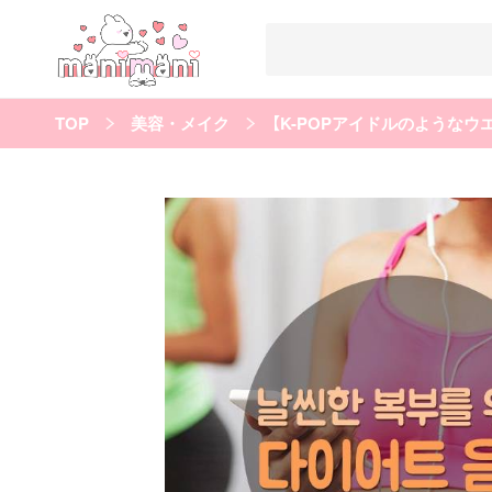
TOP
美容・メイク
すべての記事
manimani について
カテゴリー一覧
韓国
オルチャン
韓国コスメ
韓国トレンド
タグ一覧
韓国メイク
オルチャンメイク
twice
人気
キュレーター一覧
運営会社
利用規約
プライバシーポリシー