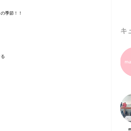
らの季節！！
キ
？
なる
m