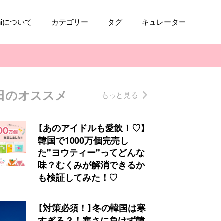
aniについて
カテゴリー
タグ
キュレーター
日のオススメ
もっと見る
コスメ
ファッション
kpop
トレンド
【あのアイドルも愛飲！♡】
韓国で1000万個完売し
た"ヨウティー"ってどんな
味？むくみが解消できるか
も検証してみた！♡
【対策必須！】冬の韓国は寒
すぎる？！寒さに負けず韓