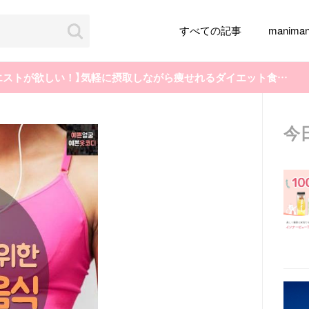
すべての記事
manim
【K-POPアイドルのようなウエストが欲しい！】気軽に摂取しながら痩せれるダイエット食材５つ♡
今
韓国旅行
韓国ファッション
韓国アイドル
メイク
k-pop
アイドル
韓国ドラマ
カフェ
かわいい