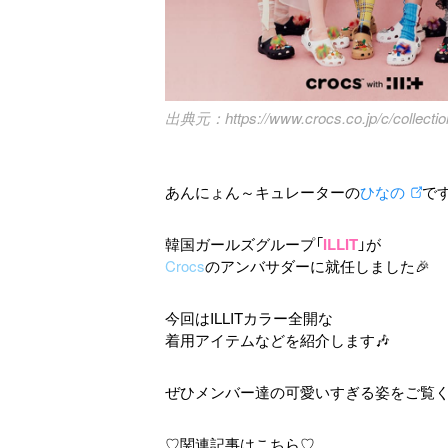
https://www.crocs.co.jp/c/collections
あんにょん～キュレーターの
ひなの
です
韓国ガールズグループ「
ILLIT
」が
Crocs
のアンバサダーに就任しました🎉
今回はILLITカラー全開な
着用アイテムなどを紹介します🎶
ぜひメンバー達の可愛いすぎる姿をご覧
♡関連記事はこちら♡