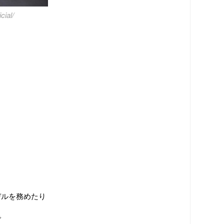
cial/
デルを務めたり
で