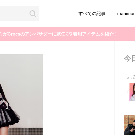
すべての記事
manim
IT」がCrocsのアンバサダーに就任♡》着用アイテムを紹介！
今
韓国旅行
韓国ファッション
韓国アイドル
メイク
k-pop
アイドル
韓国ドラマ
カフェ
かわいい