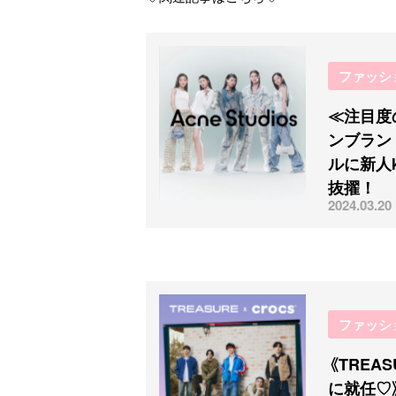
ファッシ
≪注目度
ンブランド
ルに新人k
抜擢！
2024.03.20
ファッシ
《TREA
に就任♡