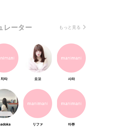
ュレーター
もっと見る
치타
요꼬
사라
adoka
リファ
마쮸