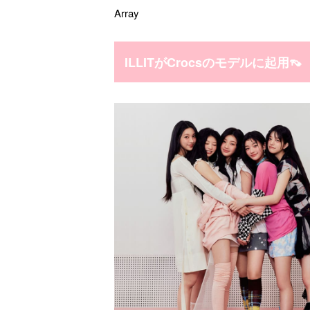
Array
ILLITがCrocsのモデルに起用👡