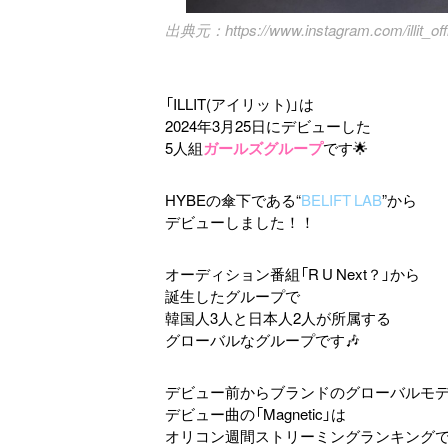
https://www.instagram.com/illit_offi
「ILLIT(アイリット)」は
2024年3月25日にデビューした
5人組
ガールズグループ
です🌟
HYBEの傘下である“
BELIFT LAB
”から
デビューしました！！
オーディション番組「R U Next？」から
誕生したグループで
韓国人3人と日本人2人が所属する
グローバルなグループです🎶
デビュー前からブランドのグローバルモ
デビュー曲の「Magnetic」は
オリコン週間ストリーミングランキング