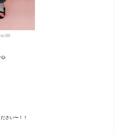
/illit
🐶
ください〜！！