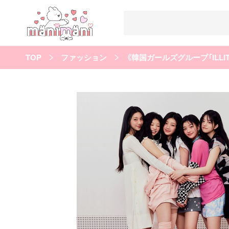
TOP
ファッション
《韓国ガールズグループ「ILL
すべての記事
manimani について
カテゴリー一覧
韓国
オルチャン
韓国コスメ
韓国トレンド
タグ一覧
韓国メイク
オルチャンメイク
twice
人気
キュレーター一覧
運営会社
利用規約
プライバシーポリシー