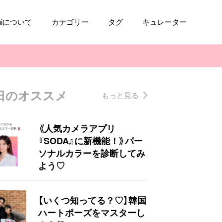
aniについて
カテゴリー
タグ
キュレーター
日のオススメ
もっと見る
コスメ
ファッション
kpop
トレンド
《人気カメラアプリ
『SODA』に新機能！》パー
ソナルカラーを診断してみ
よう♡
【いくつ知ってる？♡】韓国
ハートポーズをマスターし