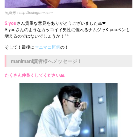
http://instagram.com
S,you
さん貴重な意見をありがとうございました🙏❤
S,youさんのようなカッコイイ男性に憧れるナムジャK‐popペンも
増えるのではないでしょうか！^^
そして！最後に
マニマニ恒例
の！
manimani読者様へメッセージ！
たくさん仲良くしてください🙏