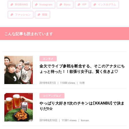
BIGBANG
Instagram
Syou
VIP
インスタグラム
ファッション
韓国
こんな記事も読まれています
エンタメ
金欠でライブ参戦を断念する、そこのアナタにち
ょっと待った！！欲張り女子は、賢く生きよ♡
2016年8月1日
11086 views
마쮸
コリアングルメ
やっぱり大好き‼︎次のチキンは【KKANBU】で決ま
りだ‼︎☆
2019年8月10日
11361 views
konan