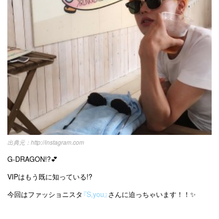
キュレーター一覧
メイク
k-pop
コスメ
ファッション
kpop
トレンド
韓国メイク
運営会社
オルチャンメイク
twice
人気
アイドル
利用規約
韓国ドラマ
カフェ
かわいい
プライバシーポリシー
お問い合わせ
http://instagram.com
G-DRAGON!?💕
VIPはもう既に知っている!?
今回はファッショニスタ
『S,you』
さんに迫っちゃいます！！✨