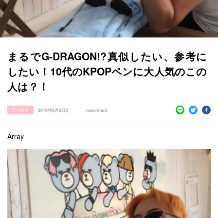
まるでG-DRAGON!?真似したい、参考に
したい！10代のKPOPペンに大人気のこの
人は？！
エンタメ
2016年8月25日
manimani
Array
すべての記事
manimani について
カテゴリー一覧
韓国
オルチャン
韓国コスメ
韓国トレンド
タグ一覧
韓国旅行
韓国ファッション
韓国アイドル