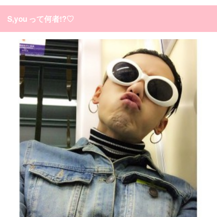
S,you って何者!?♡