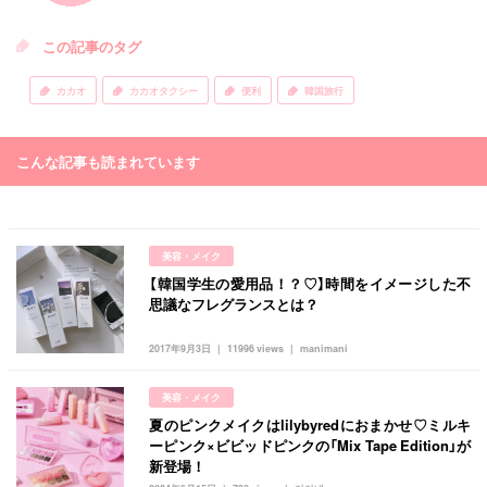
この記事のタグ
カカオ
カカオタクシー
便利
韓国旅行
こんな記事も読まれています
美容・メイク
【韓国学生の愛用品！？♡】時間をイメージした不
思議なフレグランスとは？
2017年9月3日
11996 views
manimani
美容・メイク
夏のピンクメイクはlilybyredにおまかせ♡ミルキ
ーピンク×ビビッドピンクの「Mix Tape Edition」が
新登場！