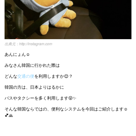
オルチャンメイク
twice
人気
アイドル
利用規約
韓国ドラマ
カフェ
かわいい
プライバシーポリシー
お問い合わせ
http://instagram.com
あんにょん☺️
みなさん韓国に行かれた際は
どんな
交通の便
を利用しますか😌？
韓国の方は、日本よりはるかに
バスやタクシーを多く利用します😝✨
そんな韓国ならではの、便利なシステムを今回はご紹介します☺️
💕🙏