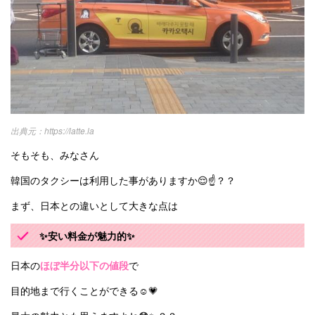
https://latte.la
そもそも、みなさん
韓国のタクシーは利用した事がありますか😌☝️？？
まず、日本との違いとして大きな点は
✨安い料金が魅力的✨
日本の
ほぼ半分以下の値段
で
目的地まで行くことができる☺️💗