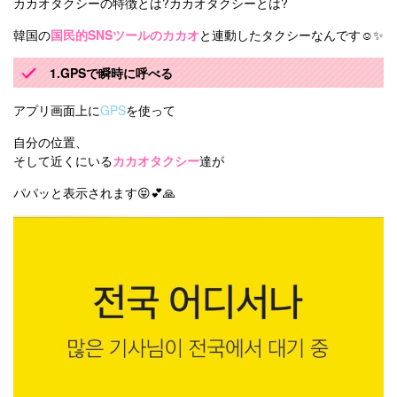
カカオタクシーの特徴とは?カカオタクシーとは?
韓国の
国民的SNSツールのカカオ
と連動したタクシーなんです☺️✨
1.GPSで瞬時に呼べる
アプリ画面上に
GPS
を使って
自分の位置、
そして近くにいる
カカオタクシー
達が
パパッと表示されます😝💕🙏