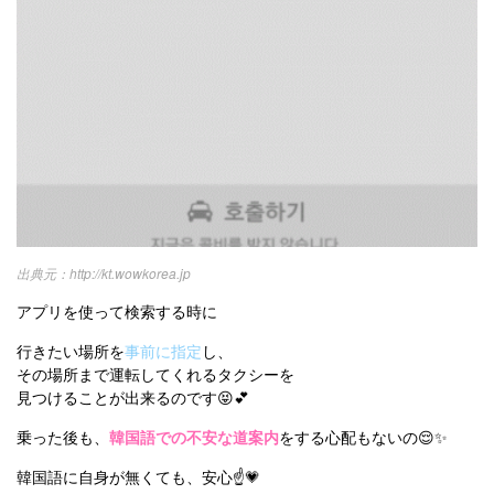
http://kt.wowkorea.jp
アプリを使って検索する時に
行きたい場所を
事前に指定
し、
その場所まで運転してくれるタクシーを
見つけることが出来るのです😝💕
乗った後も、
韓国語での不安な道案内
をする心配もないの😌✨
韓国語に自身が無くても、安心☝️💗