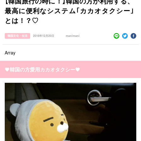
【韓国旅行の時に！】韓国の方が利用する、
最高に便利なシステム｢カカオタクシー｣
とは！？♡
韓国文化・生活
2016年12月20日
manimani
Array
💗韓国の方愛用カカオタクシー💗
すべての記事
manimani について
カテゴリー一覧
韓国
オルチャン
韓国コスメ
韓国トレンド
タグ一覧
韓国旅行
韓国ファッション
韓国アイドル
キュレーター一覧
メイク
k-pop
コスメ
ファッション
kpop
トレンド
韓国メイク
運営会社