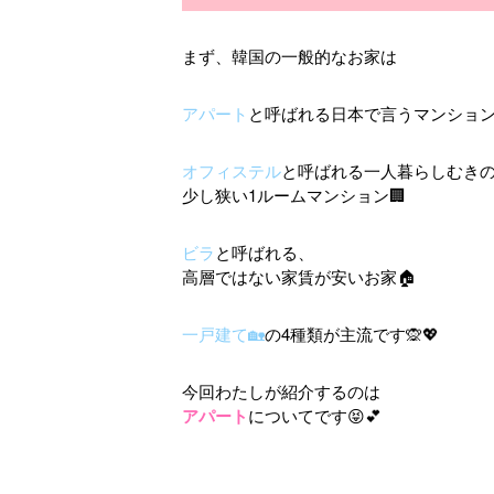
まず、韓国の一般的なお家は
アパート
と呼ばれる日本で言うマンション
オフィステル
と呼ばれる一人暮らしむき
少し狭い1ルームマンション🏢
ビラ
と呼ばれる、
高層ではない家賃が安いお家🏠
一戸建て🏡
の4種類が主流です🙊💖
今回わたしが紹介するのは
アパート
についてです😝💕