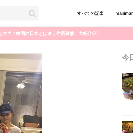
すべての記事
manim
も本当？韓国の日本とは違う住居事情、大紹介♡♡
今
韓国旅行
韓国ファッション
韓国アイドル
メイク
k-pop
アイドル
韓国ドラマ
カフェ
かわいい