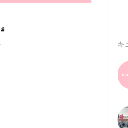
🏬
キ
の