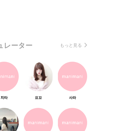
ュレーター
もっと見る
치타
요꼬
사라