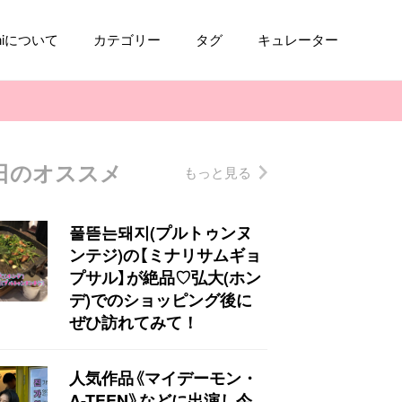
aniについて
カテゴリー
タグ
キュレーター
日のオススメ
もっと見る
コスメ
ファッション
kpop
トレンド
풀뜯는돼지(プルトゥンヌ
ンテジ)の【ミナリサムギョ
プサル】が絶品♡弘大(ホン
デ)でのショッピング後に
ぜひ訪れてみて！
人気作品《マイデーモン・
A-TEEN》などに出演し今