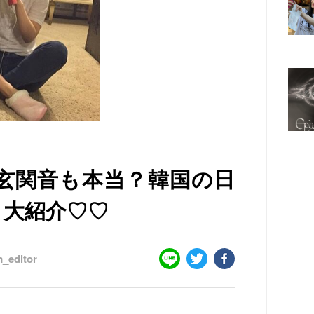
玄関音も本当？韓国の日
、大紹介♡♡
_editor