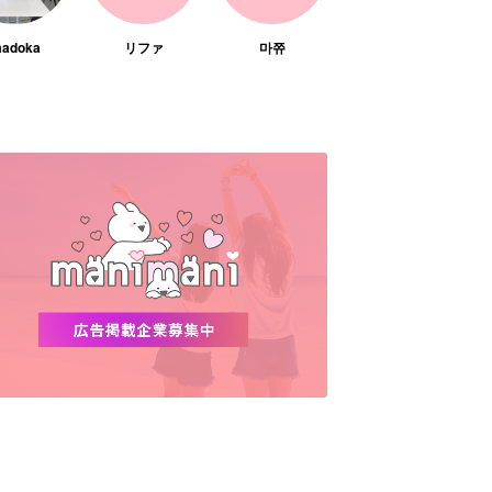
adoka
リファ
마쮸