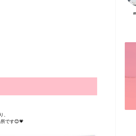
m
り、
です😊💗