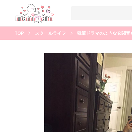
TOP
スクールライフ
韓流ドラマのような玄関音
すべての記事
manimani について
カテゴリー一覧
韓国
オルチャン
韓国コスメ
韓国トレンド
タグ一覧
韓国メイク
オルチャンメイク
twice
人気
キュレーター一覧
運営会社
利用規約
プライバシーポリシー