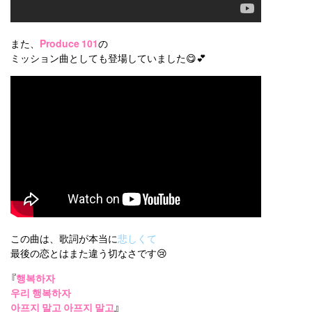
また、
Produce 101
の
ミッション曲としても登場していました😋💕
この曲は、歌詞が本当に
悲しくて
最後の恋とはまた違う切なさです😢
『
행복하자
우리 행복하자
아프지 말고 아프지 말고
』