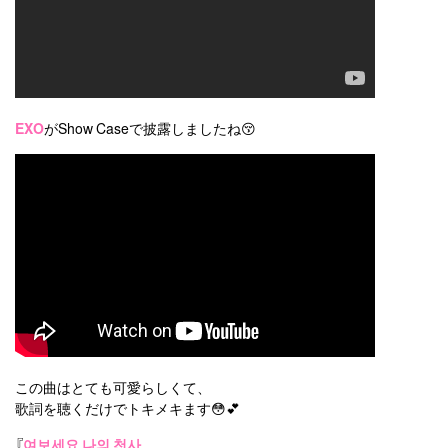
EXO
がShow Caseで披露しましたね😚
この曲はとても可愛らしくて、
歌詞を聴くだけでトキメキます😳💕
『
여보세요 나의 천사