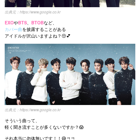
https://www.google.co.kr
EXO
や
BTS
、
BTOB
など、
カバー曲
を披露することがある
アイドルが沢山いますよね？😚💕
https://www.google.co.kr
そういう曲って、
軽く聞き流すことが多くないですか？😱
それ本当に勿体無いです！！😅ㅋㅋ