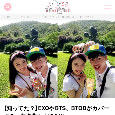
TOP
エンタメ
【知ってた？】EXOやBTS、BTOBがカバーする、超名曲を大紹介♡
【知ってた？】EXOやBTS、BTOBがカバー