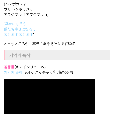
(ヘンボカジャ
ウリ ヘンボカジャ
アプジマルゴ アプジマルゴ)
"
幸せになろう
僕たち幸せになろう
苦しまず 苦しまず
"
と言うところが、本当に涙をそそります😱💕
기억의 습작
김동률
(キムドンリュル)の
기억의 습작
(キオゲ スッチャッ/記憶の習作)