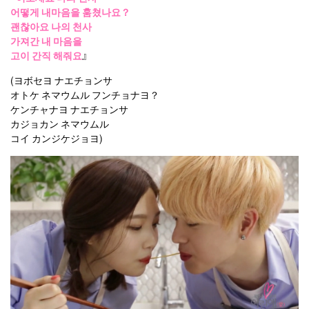
어떻게 내마음을 훔쳤나요？
괜찮아요 나의 천사
가져간 내 마음을
고이 간직 해줘요
』
(ヨボセヨ ナエチョンサ
オトケ ネマウムル フンチョナヨ？
ケンチャナヨ ナエチョンサ
カジョカン ネマウムル
コイ カンジケジョヨ)