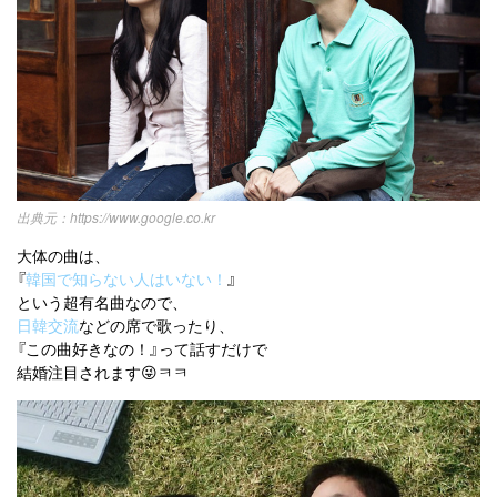
https://www.google.co.kr
大体の曲は、
『
韓国で知らない人はいない！
』
という超有名曲なので、
日韓交流
などの席で歌ったり、
『この曲好きなの！』って話すだけで
結婚注目されます😜ㅋㅋ