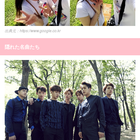
韓国
オルチャン
韓国コスメ
韓国トレンド
タグ一覧
韓国旅行
韓国ファッション
韓国アイドル
キュレーター一覧
メイク
k-pop
コスメ
ファッション
https://www.google.co.kr
kpop
トレンド
韓国メイク
運営会社
オルチャンメイク
twice
人気
アイドル
隠れた名曲たち
利用規約
韓国ドラマ
カフェ
かわいい
プライバシーポリシー
お問い合わせ