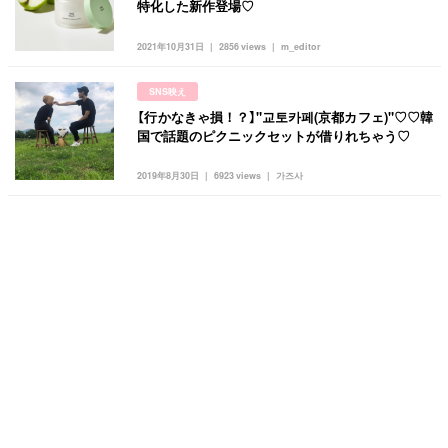
特化した新作登場♡
2021年10月31日
2856 views
m_editor
SNS映え
【行かなきゃ損！？】"교토카페(京都カフェ)"♡♡韓
国で話題のピクニックセットが借りれちゃう♡
2019年8月30日
6923 views
가즈사