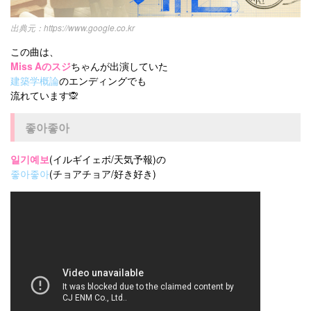
https://www.google.co.kr
この曲は、
Miss Aのスジ
ちゃんが出演していた
建築学概論
のエンディングでも
流れています🙊
좋아좋아
일기예보
(イルギイェボ/天気予報)の
좋아좋아
(チョアチョア/好き好き)