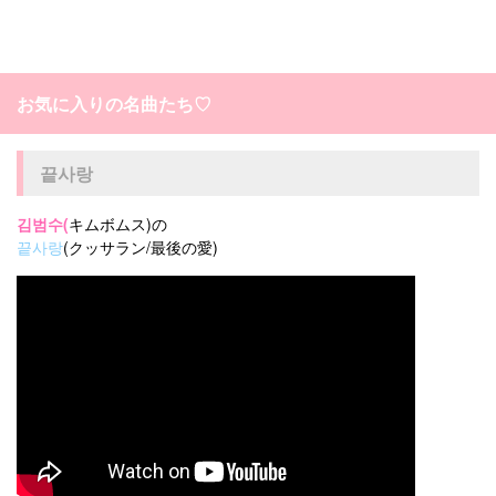
お気に入りの名曲たち♡
끝사랑
김범수(
キムボムス)の
끝사랑
(クッサラン/最後の愛)