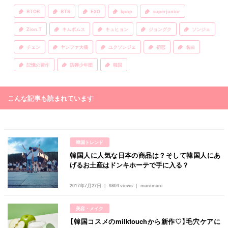
BTOB
BTS
EXO
kpop
superjunior
Zion.T
キムボムス
キュヒョン
ジョングク
ソンジェ
チェン
ヤンファ大橋
ユクソンジェ
初恋
名曲
記憶の習作
防弾少年団
韓国
こんな記事も読まれています
韓国トレンド
韓国人に人気な日本の商品は？そして韓国人にあ
げるお土産はドンキホーテで手に入る？
2017年7月27日
9804 views
manimani
美容・メイク
【韓国コスメのmilktouchから新作♡】毛穴ケアに