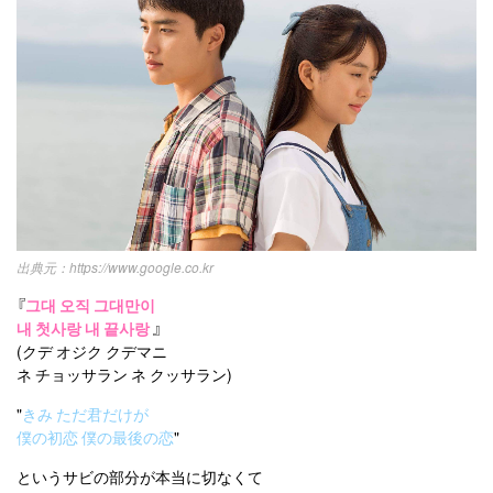
https://www.google.co.kr
『
그대 오직 그대만이
내 첫사랑 내 끝사랑
』
(クデ オジク クデマニ
ネ チョッサラン ネ クッサラン)
"
きみ ただ君だけが
僕の初恋 僕の最後の恋
"
というサビの部分が本当に切なくて