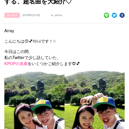
する、超名曲を大紹介♡
エンタメ
2016年5月15日
m_editor
Array
こんにちは😚💕마나です！✨
今日はこの間、
私のTwitterで少し話していた、
KPOPの名曲
をいくつかご紹介します🙊💕
すべての記事
manimani について
カテゴリー一覧