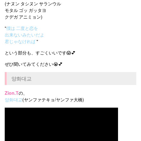
(ナヌン タシヌン サランウル
モタル ゴッ ガッタヨ
クデガ アニミョン)
"
僕は 二度と恋を
出来ないみたいだよ
君じゃなければ
"
という部分も、すごくいいです😱💕
ぜひ聞いてみてください😭💕
양화대교
Zion.T
の、
양화대교
(ヤンファテキョ/ヤンファ大橋)