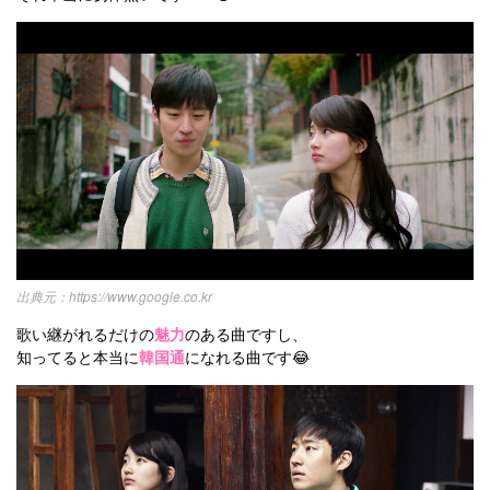
https://www.google.co.kr
歌い継がれるだけの
魅力
のある曲ですし、
知ってると本当に
韓国通
になれる曲です😂