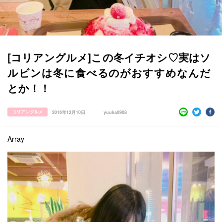
[コリアングルメ]この冬イチオシ♡実はソ
ルビンは冬に食べるのがおすすめなんだ
とか！！
すべての記事
manimani について
コリアングルメ
2016年12月10日
yuuka0908
カテゴリー一覧
韓国
オルチャン
韓国コスメ
韓国トレンド
Array
タグ一覧
韓国旅行
韓国ファッション
韓国アイドル
キュレーター一覧
メイク
k-pop
コスメ
ファッション
kpop
トレンド
韓国メイク
運営会社
オルチャンメイク
twice
人気
アイドル
利用規約
韓国ドラマ
カフェ
かわいい