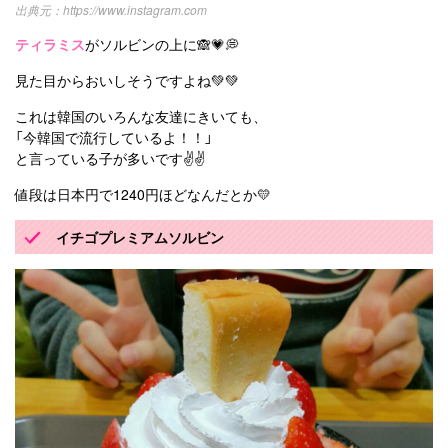
https://www.instagram.com
ティラミス
がソルビンの上に🙈💗💭
見た目からおいしそうですよね💚💚
これは韓国のいろんな友達にきいても、
「今韓国で流行しているよ！！」
と言っている子が多いです✌✌
値段は日本円で1240円ほどなんだとか💛
イチゴプレミアムソルビン