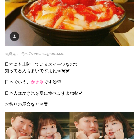
https://www.instagram.com
日本にも上陸しているスイーツなので
知ってる人も多いですよね👊💓💓
日本でいう、
かき氷
です😋💚
日本人はかき氷を夏に食べますよね👍💕
お祭りの屋台など🎆👘