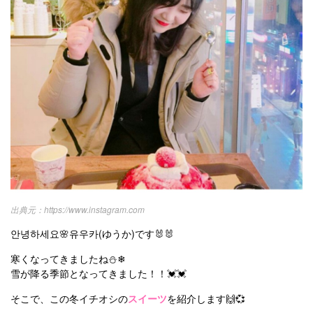
プライバシーポリシー
お問い合わせ
https://www.instagram.com
안녕하세요🌸유우카(ゆうか)です🐰🐰
寒くなってきましたね⛄❄
雪が降る季節となってきました！！💓💓
そこで、この冬イチオシの
スイーツ
を紹介します🙌💞