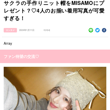
サクラの手作りニット帽をMISAMOにプ
レゼント？♡4人のお揃い着用写真が可愛
すぎる！
エンタメ
2024年1月11日
아야네
Array
ファン待望の交流♡
すべての記事
manimani について
カテゴリー一覧
韓国
オルチャン
韓国コスメ
韓国トレンド
タグ一覧
韓国旅行
韓国ファッション
韓国アイドル