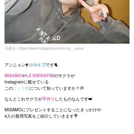
キュレーター一覧
メイク
k-pop
コスメ
ファッション
kpop
トレンド
韓国メイク
運営会社
オルチャンメイク
twice
人気
アイドル
利用規約
韓国ドラマ
カフェ
かわいい
プライバシーポリシー
https://www.instagram.com/m.by__sana/
お問い合わせ
アンニョン❣️
아야네
です🐈
MISAMO
や
LE SSERAFIM
のサクラが
Instagramに載せている
この
ニット帽
について知っていますか？💭
なんとこれサクラが
手作り
したものなんです👑
MISAMOにプレゼントすることになったきっかけや
4人の着用写真をご紹介していきます💐