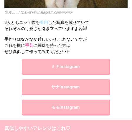
https://www.instagram.com/momo/
3人ともニット帽を
着用
した写真を載せていて
それぞれの可愛さが引き立っていますよね😻
手作りはなかなか難しいかもしれないですが
これを機に
手芸
に興味を持った方は
ぜひ真似して作ってみてください✨
ミナInstagram
サナInstagram
モモInstagram
真似しやすいアレンジはこれ♡