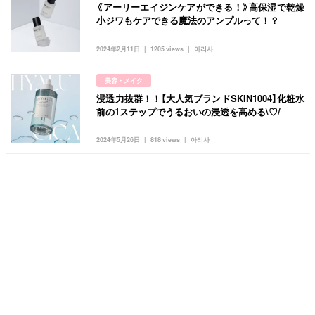
《アーリーエイジンケアができる！》高保湿で乾燥
小ジワもケアできる魔法のアンプルって！？
2024年2月11日
1205 views
아리사
美容・メイク
浸透力抜群！！【大人気ブランドSKIN1004】化粧水
前の1ステップでうるおいの浸透を高める\♡/
2024年5月26日
818 views
아리사