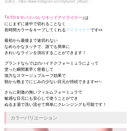
https://www.instagram.com/lilybyred_official/
「
9 TO 9 サバイバル リキッドアイライナー
」は
にじまずに途中で切れることなく
長時間カラーをキープしてくれる
アイライナー
です👀
最初から最後まで途切れない
なめらかなタッチで、誰でも簡単に
きれいなラインを演出することができます！
ブランドならではのハイテクフォーミュラによって
塗った瞬間素早く密着して
強力なスマージュプルーフ効果で
朝から晩までにじみの少ない目元が持続できます👀✨
さらに刺激の無いフィルムフォーミュラで
敏感な目元にも安心して使うことができ
ぬるま湯で洗い流せて簡単にクレンジングも可能です！
カラーバリエーション