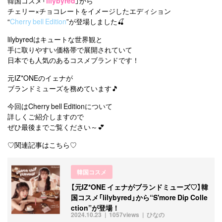
韓国コスメ「
lilybyred
」から
チェリー×チョコレートをイメージしたエディション
“
Cherry bell Edition
”が登場しました🍒
lilybyredはキュートな世界観と
手に取りやすい価格帯で展開されていて
日本でも人気のあるコスメブランドです！
元IZ*ONEのイェナが
ブランドミューズを務めています🎵
今回はCherry bell Editionについて
詳しくご紹介しますので
ぜひ最後までご覧ください～💕
♡関連記事はこちら♡
韓国コスメ
【元IZ*ONE イェナがブランドミューズ♡】韓
国コスメ「lilybyred」から“S'more Dip Colle
ction”が登場！
2024.10.23
1057views
ひなの