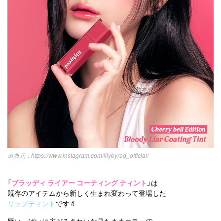
https://www.instagram.com/lilybyred_official/
「
ブラッディ ライアー コーティング ティント
」は
既存のアイテムから新しく生まれ変わって登場した
リップティント
です💄