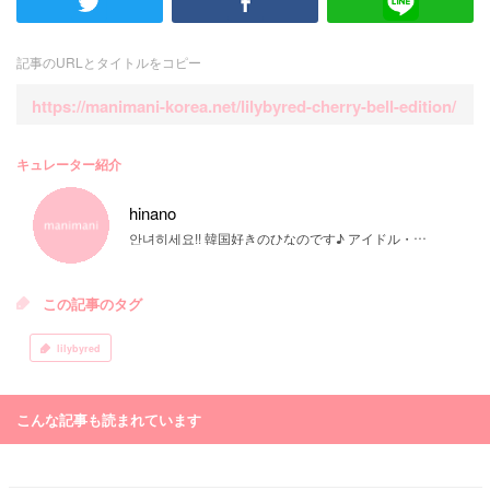
記事のURLとタイトルをコピー
https://manimani-korea.net/lilybyred-cherry-bell-edition/
キュレーター紹介
hinano
안녀히세요!! 韓国好きのひなのです♪ アイドル・韓国料理・ファッション・コスメなどなど♡ 幅広く発信していきます！留学経験があるので留学についても詳しく書きますね(^▽^)/
この記事のタグ
lilybyred
こんな記事も読まれています