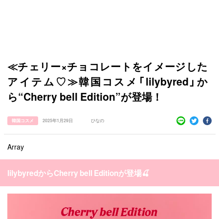
カテゴリー一覧
韓国
オルチャン
韓国コスメ
韓国トレンド
タグ一覧
韓国旅行
韓国ファッション
韓国アイドル
キュレーター一覧
メイク
k-pop
コスメ
ファッション
≪チェリー×チョコレートをイメージした
kpop
トレンド
韓国メイク
運営会社
アイテム♡≫韓国コスメ「lilybyred」か
オルチャンメイク
twice
人気
アイドル
利用規約
ら“Cherry bell Edition”が登場！
韓国ドラマ
カフェ
かわいい
プライバシーポリシー
韓国コスメ
2025年1月29日
ひなの
お問い合わせ
Array
lilybyredからCherry bell Editionが登場🍒