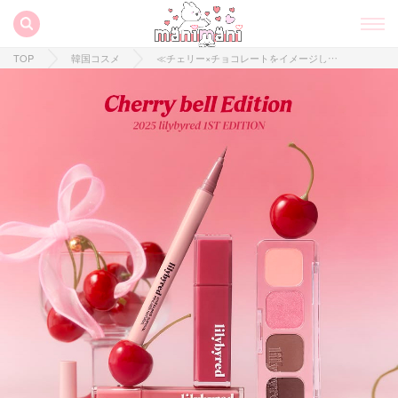
TOP
韓国コスメ
≪チェリー×チョコレートをイメージしたアイテム♡≫韓国コスメ「lilybyred」から“Cherry bell Edition”が登場！