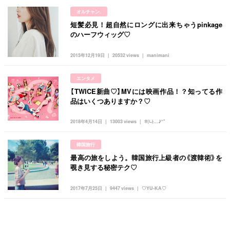
オルチャン.
短髪必見！超自然にロングに出来ちゃうpinkage
のハーフウィッグ♡
2015年12月19日
20532 views
manimani
エンタメ
【TWICE新曲♡】MVには映画作品！？知ってる作
品はいくつありますか？♡
2018年4月14日
13003 views
히나...♪*ﾟ
韓国旅行
最高の旅をしよう。韓国旅行上級者の《渡韓術》を
覗き見する秘密テク♡
2017年7月25日
9447 views
♡YU-KA♡