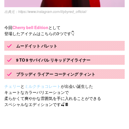
https://www.instagram.com/lilybyred_official/
今回
Cherry bell Edition
として
登場したアイテムはこちらの3つです👇
ムードイット パレット
9 TO 9 サバイバル リキッドアイライナー
ブラッディ ライアー コーティング ティント
チェリー
と
ミルクチョコレート
が出会い誕生した
キュートなカラーバリエーションで
柔らかくて爽やかな雰囲気を手に入れることができる
スペシャルなエディションです🍒🍫
⠀