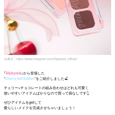
https://www.instagram.com/lilybyred_official/
「
lilybyred
」から登場した
“
Cherry bell Edition
”をご紹介しました🍒
チェリー×チョコレートの組み合わせはどれも可愛く
使いやすいアイテムばかりなので買って損なしです👆
ぜひアイテムをgetして
愛らしいメイクを完成させちゃいましょう！