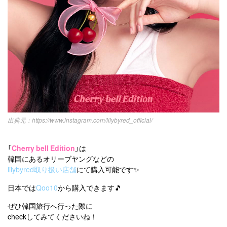
https://www.instagram.com/lilybyred_official/
「
Cherry bell Edition
」は
韓国にあるオリーブヤングなどの
lilybyred取り扱い店舗
にて購入可能です✨
日本では
Qoo10
から購入できます🎵
ぜひ韓国旅行へ行った際に
checkしてみてくださいね！