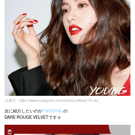
https://www.instagram.com/missha.official/?hl=ko
次に紹介したいのが
『MISSHA』
の
DARE ROUGE VELVETです☺︎