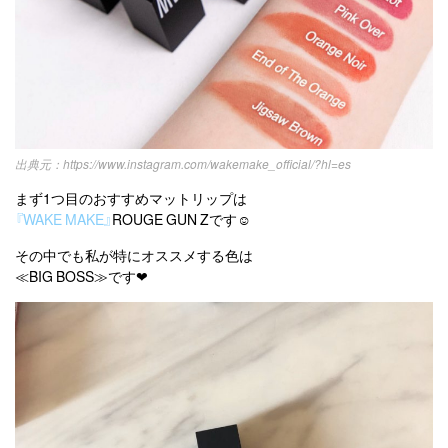
https://www.instagram.com/wakemake_official/?hl=es
まず1つ目のおすすめマットリップは
『WAKE MAKE』
ROUGE GUN Zです☺︎
その中でも私が特にオススメする色は
≪BIG BOSS≫です❤︎