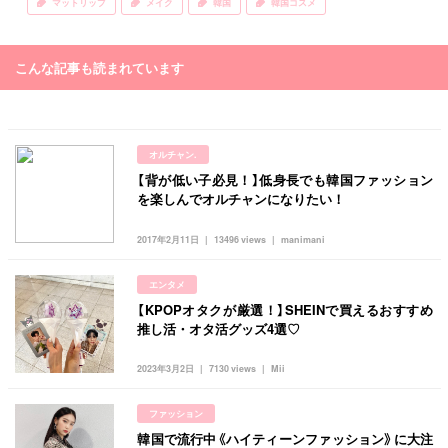
マットリップ
メイク
韓国
韓国コスメ
こんな記事も読まれています
オルチャン.
【背が低い子必見！】低身長でも韓国ファッション
を楽しんでオルチャンになりたい！
2017年2月11日
13496 views
manimani
エンタメ
【KPOPオタクが厳選！】SHEINで買えるおすすめ
推し活・オタ活グッズ4選♡
2023年3月2日
7130 views
Mii
ファッション
韓国で流行中《ハイティーンファッション》に大注