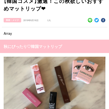
【韓国コスメ】激選！この秋欲しいおすす
めマットリップ❤︎
美容・メイク
2019年9月16日
LIL
すべての記事
Array
manimani について
秋にぴったり♡韓国マットリップ
カテゴリー一覧
韓国
オルチャン
韓国コスメ
韓国トレンド
タグ一覧
韓国旅行
韓国ファッション
韓国アイドル
キュレーター一覧
メイク
k-pop
コスメ
ファッション
kpop
トレンド
韓国メイク
運営会社
オルチャンメイク
twice
人気
アイドル
利用規約
韓国ドラマ
カフェ
かわいい
プライバシーポリシー