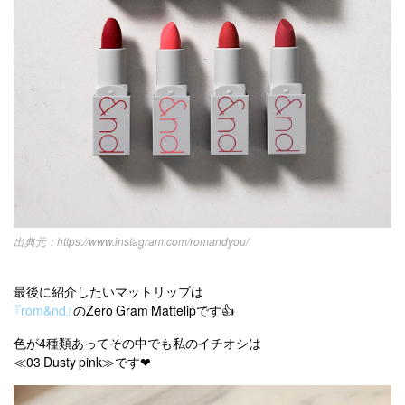
https://www.instagram.com/romandyou/
最後に紹介したいマットリップは
『rom&nd』
のZero Gram Mattelipです👍
色が4種類あってその中でも私のイチオシは
≪03 Dusty pink≫です❤︎