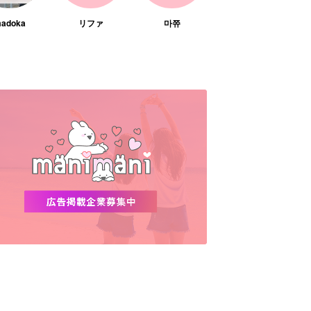
adoka
リファ
마쮸