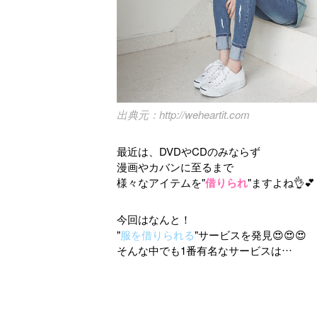
http://weheartit.com
最近は、DVDやCDのみならず
漫画やカバンに至るまで
様々なアイテムを"
借りられ
"ますよね👌💕
今回はなんと！
"
服を借りられる
"サービスを発見😍😍😍
そんな中でも1番有名なサービスは…