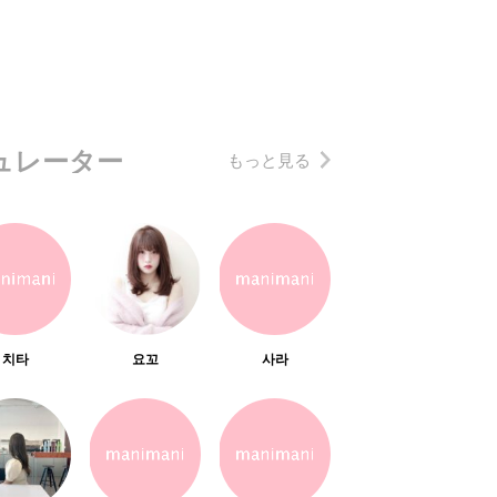
ュレーター
もっと見る
치타
요꼬
사라