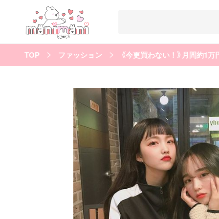
TOP
ファッション
《今更買わない！》月間約1
すべての記事
manimani について
カテゴリー一覧
韓国
オルチャン
韓国コスメ
韓国トレンド
タグ一覧
韓国メイク
オルチャンメイク
twice
人気
キュレーター一覧
運営会社
利用規約
プライバシーポリシー