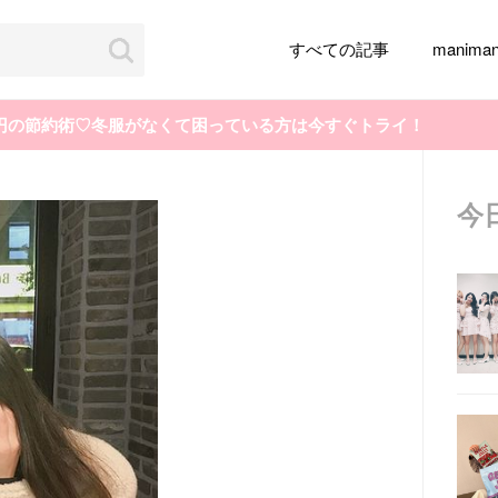
すべての記事
manim
万円の節約術♡冬服がなくて困っている方は今すぐトライ！
今
韓国旅行
韓国ファッション
韓国アイドル
メイク
k-pop
アイドル
韓国ドラマ
カフェ
かわいい