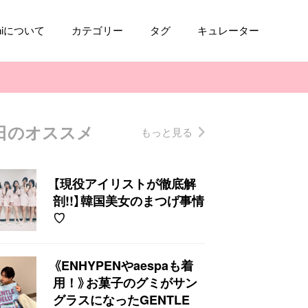
aniについて
カテゴリー
タグ
キュレーター
日のオススメ
もっと見る
コスメ
ファッション
kpop
トレンド
【現役アイリストが徹底解
剖!!】韓国美女のまつげ事情
♡
《ENHYPENやaespaも着
用！》お菓子のグミがサン
グラスになったGENTLE