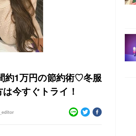
間約1万円の節約術♡冬服
方は今すぐトライ！
editor