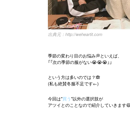
http://weheartit.com
季節の変わり目のお悩み💭といえば、
「「次の季節の服がない😭😭😭」」
という方は多いのでは？🙈
(私も絶賛冬服不足です←)
今回は"
買う
"以外の選択肢が
アツイとのことなので紹介していきます😆