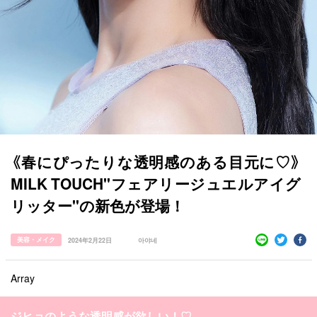
すべての記事
manimani について
《春にぴったりな透明感のある目元に♡》
カテゴリー一覧
韓国
オルチャン
韓国コスメ
韓国トレンド
MILK TOUCH"フェアリージュエルアイグ
タグ一覧
韓国旅行
韓国ファッション
韓国アイドル
リッター"の新色が登場！
キュレーター一覧
メイク
k-pop
コスメ
ファッション
美容・メイク
2024年2月22日
아야네
kpop
トレンド
韓国メイク
運営会社
オルチャンメイク
twice
人気
アイドル
Array
利用規約
韓国ドラマ
カフェ
かわいい
プライバシーポリシー
ジヒョのような透明感が欲しい！♡