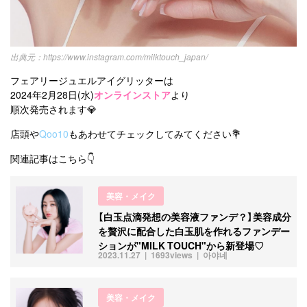
https://www.instagram.com/milktouch_japan/
フェアリージュエルアイグリッターは
2024年2月28日(水)
オンラインストア
より
順次発売されます💎
店頭や
Qoo10
もあわせてチェックしてみてください💐
関連記事はこちら👇
美容・メイク
【白玉点滴発想の美容液ファンデ？】美容成分
を贅沢に配合した白玉肌を作れるファンデー
ションが"MILK TOUCH"から新登場♡
2023.11.27
1693views
아야네
美容・メイク