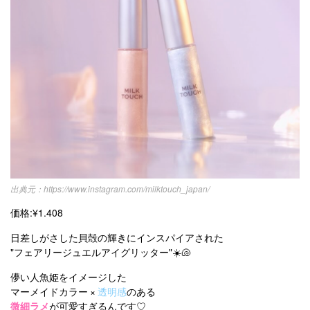
https://www.instagram.com/milktouch_japan/
価格:¥1.408
日差しがさした貝殻の輝きにインスパイアされた
"フェアリージュエルアイグリッター"☀️🐚
儚い人魚姫をイメージした
マーメイドカラー ×
透明感
のある
微細ラメ
が可愛すぎるんです♡