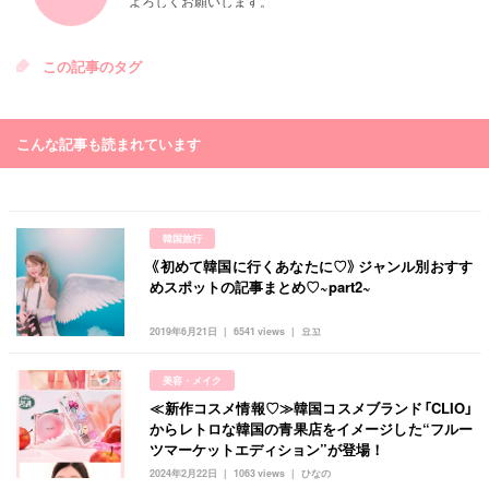
よろしくお願いします。
この記事のタグ
こんな記事も読まれています
韓国旅行
《初めて韓国に行くあなたに♡》ジャンル別おすす
めスポットの記事まとめ♡~part2~
2019年6月21日
6541 views
요꼬
美容・メイク
≪新作コスメ情報♡≫韓国コスメブランド「CLIO」
からレトロな韓国の青果店をイメージした“フルー
ツマーケットエディション”が登場！
2024年2月22日
1063 views
ひなの