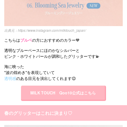
https://www.instagram.com/milktouch_japan/
こちらは
ブルベ
の方におすすめのカラー💙
透明なブルーベースにほのかなシルバーと
ピンク・ホワイトパールが調和したグリッターです💫
海に映った
"波の煌めき"を表現していて
透明感
のある目元を演出してくれます😌
MILK TOUCH Qoo10公式はこちら
春のグリッターはこれに決まり♡