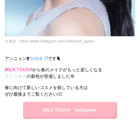
https://www.instagram.com/milktouch_japan/
アンニョン❣️
아야네
です🐈
MILK TOUCH
から春のメイクがもっと楽しくなる
グリッター
の新色が登場しました🌸
春に向けて新しいコスメを探している方は
ぜひ最後までご覧ください💁‍♀️
MILK TOUCH Instagram