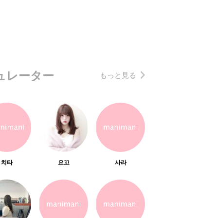
ュレーター
もっと見る
치타
요꼬
사라