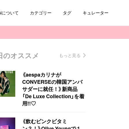
aniについて
カテゴリー
タグ
キュレーター
日のオススメ
もっと見る
コスメ
ファッション
kpop
トレンド
《aespaカリナが
CONVERSEの韓国アンバ
サダーに就任！》新商品
「De Luxe Collection」を着
用!!♡
《飲むピンクビタミ
ン？！》Olive Youngで１