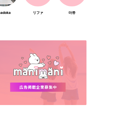
adoka
リファ
마쮸