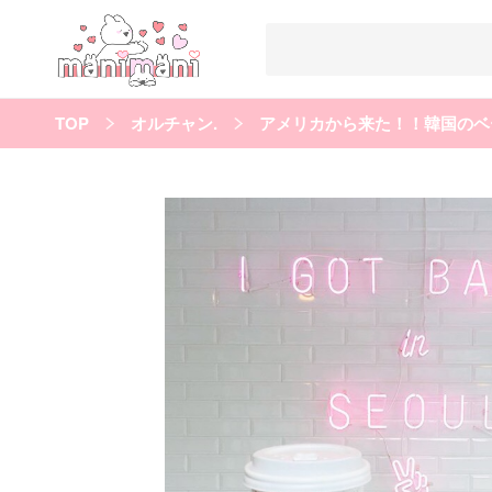
TOP
オルチャン.
すべての記事
manimani について
カテゴリー一覧
韓国
オルチャン
韓国コスメ
韓国トレンド
タグ一覧
韓国メイク
オルチャンメイク
twice
人気
キュレーター一覧
運営会社
利用規約
プライバシーポリシー