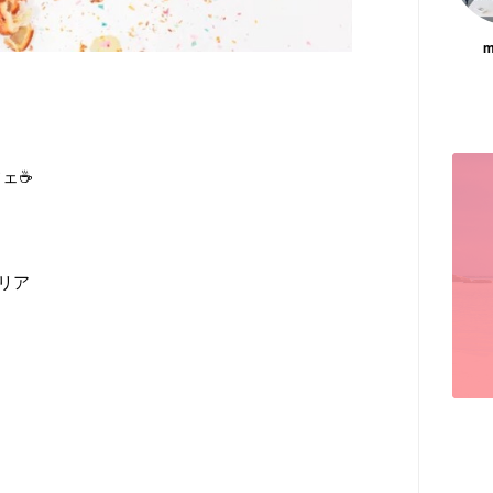
m
ェ☕️
リア