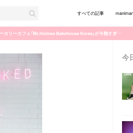
すべての記事
manim
アメリカから来た！！韓国のベーカリーカフェ「Mr.Holmes Bakehouse Korea」が今熱すぎる♡♡
今
韓国旅行
韓国ファッション
韓国アイドル
メイク
k-pop
アイドル
韓国ドラマ
カフェ
かわいい