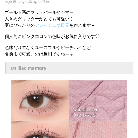
https://m.qoo10.jp
ゴールド系のマットパールやシマー
大きめグリッターがとても可愛いく
夏にぴったりの
フレッシュな目元
を作れます☀️
個人的にピンクコロンの色味がお気に入りです♡
色味だけでなくユースフルやピーチパイなど
名前まで可愛いのは反則ですねㅜㅜ
04 lilac memory