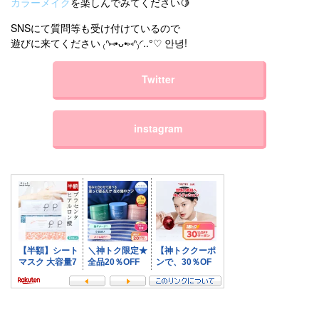
カラーメイク
を楽しんでみてください🍋
SNSにて質問等も受け付けているので
遊びに来てください ₍ᐢ⑅•ᴗ•⑅ᐢ₎◜..°♡ 안녕!
Twitter
instagram