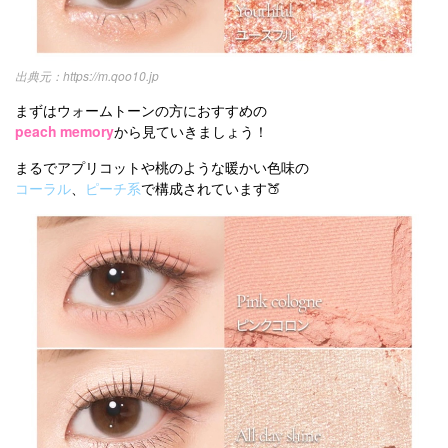
https://m.qoo10.jp
まずはウォームトーンの方におすすめの
peach memory
から見ていきましょう！
まるでアプリコットや桃のような暖かい色味の
コーラル
、
ピーチ系
で構成されています🍑