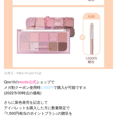
https://m.qoo10.jp
Qoo10の
mude公式
ショップで
メガ割クーポン使用時
2,560円
で購入が可能です👛
(2022/5/30時点の価格)
さらに新色発売を記念して
アイパレットを購入した方に数量限定で
『1,500円相当のポイントブラシ』の贈呈を