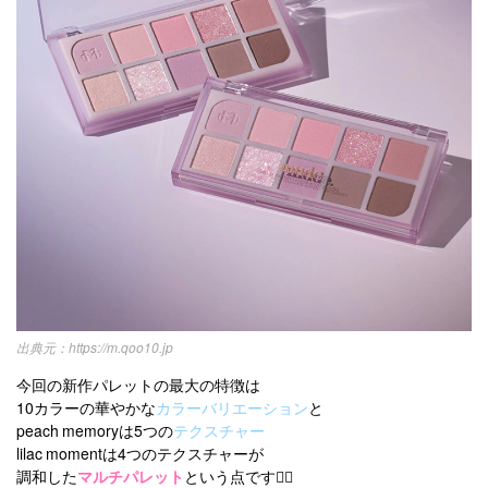
https://m.qoo10.jp
今回の新作パレットの最大の特徴は
10カラーの華やかな
カラーバリエーション
と
peach memoryは5つの
テクスチャー
lilac momentは4つのテクスチャーが
調和した
マルチパレット
という点です☝🏻