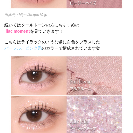
https://m.qoo10.jp
続いてはクールトーンの方におすすめの
lilac moment
を見ていきます！
こちらはライラックのような紫に白色をプラスした
パープル
、
ピンク系
のカラーで構成されています🌸