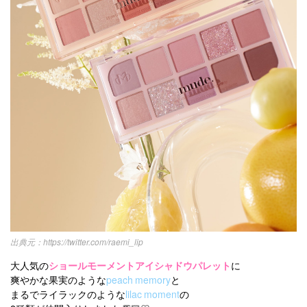
https://twitter.com/raemi_lip
大人気の
ショールモーメントアイシャドウパレット
に
爽やかな果実のような
peach memory
と
まるでライラックのような
lilac moment
の