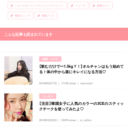
ショールモーメントアイシャドウパレット
ミュード
韓国コスメ
韓国トレンド
韓国メイク
こんな記事も読まれています
美容・メイク
【飲むだけでー1.5kg？！】オルチャンはもう始めて
る！体の中から楽にキレイになる方法♡
2016年6月17日
17138 views
manimani
エンタメ
【注目】韓国女子に人気のカラーの3CEのスティッ
クチークを使ってみたよ♡
2016年4月22日
16478 views
m_editor