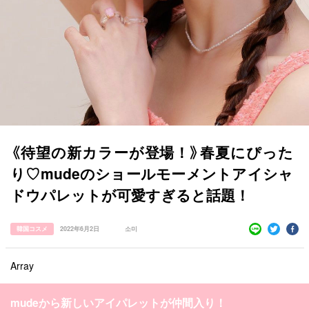
《待望の新カラーが登場！》春夏にぴった
り♡mudeのショールモーメントアイシャ
ドウパレットが可愛すぎると話題！
すべての記事
韓国コスメ
2022年6月2日
소미
manimani について
Array
カテゴリー一覧
韓国
オルチャン
韓国コスメ
韓国トレンド
タグ一覧
mudeから新しいアイパレットが仲間入り！
韓国旅行
韓国ファッション
韓国アイドル