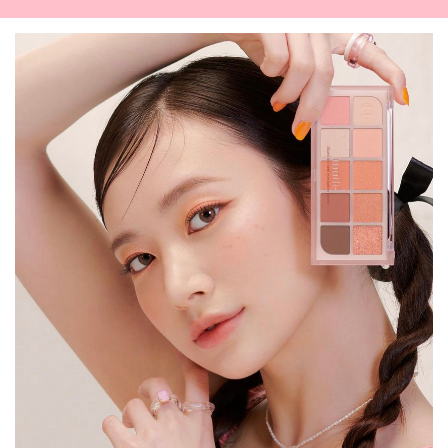
キュレーター一覧
メイク
k-pop
コスメ
ファッション
kpop
トレンド
韓国メイク
運営会社
オルチャンメイク
twice
人気
アイドル
利用規約
韓国ドラマ
カフェ
かわいい
プライバシーポリシー
お問い合わせ