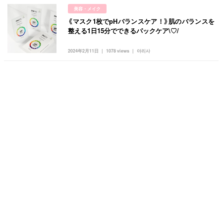
美容・メイク
《マスク1枚でpHバランスケア！》肌のバランスを
整える1日15分でできるパックケア\♡/
2024年2月11日
1078 views
아리사