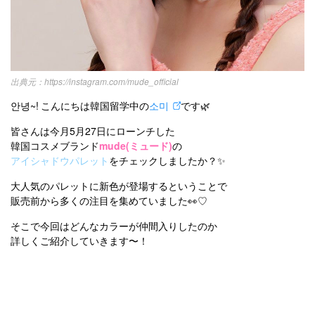
https://instagram.com/mude_official
안녕~! こんにちは韓国留学中の
소미
です🌿
皆さんは今月5月27日にローンチした
韓国コスメブランド
mude(ミュード)
の
アイシャドウパレット
をチェックしましたか？✨
大人気のパレットに新色が登場するということで
販売前から多くの注目を集めていました👀♡
そこで今回はどんなカラーが仲間入りしたのか
詳しくご紹介していきます〜！