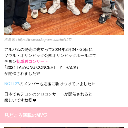
https://www.instagram.com/nct127/
アルバムの発売に先立って2024年2月24～25日に
ソウル・オリンピック公園オリンピックホールにて
テヨン
初単独コンサート
「2024 TAEYONG CONCERT TY TRACK」
が開催されました🎊
NCT127
のメンバーも応援に駆けつけていました✨
日本でもテヨンのソロコンサートが開催されると
嬉しいですね😌❤️
見どころ満載のMV♡