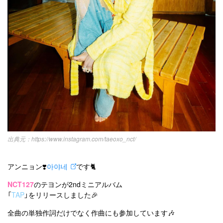
https://www.instagram.com/taeoxo_nct/
アンニョン❣️
아야네
です🐈
NCT127
のテヨンが2ndミニアルバム
「
TAP
」をリリースしました🎉
全曲の単独作詞だけでなく作曲にも参加しています🎶