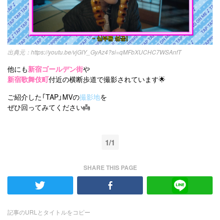
https://youtu.be/vjGIY_GyAz4?si=qMFbXUCHC7WSAnfT
他にも
新宿ゴールデン街
や
新宿歌舞伎町
付近の横断歩道で撮影されています🌟
ご紹介した「TAP」MVの
撮影地
を
ぜひ回ってみてください👼
1/1
SHARE THIS PAGE
記事のURLとタイトルをコピー