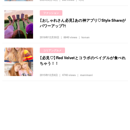
ファッション
【おしゃれさん必見】あの神アプリ♡Style Shareが
パワーアップ?!
2018年12月30日
8840 views
konan
コリアングルメ
【必見♡】Red Velvetとコラボのベイグルが食べれ
ちゃう！！
2015年12月8日
4740 views
manimani