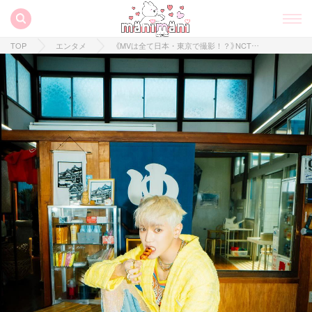
TOP
エンタメ
《MVは全て日本・東京で撮影！？》NCT127テヨン2ndミニアルバム「TAP」をリリース♡