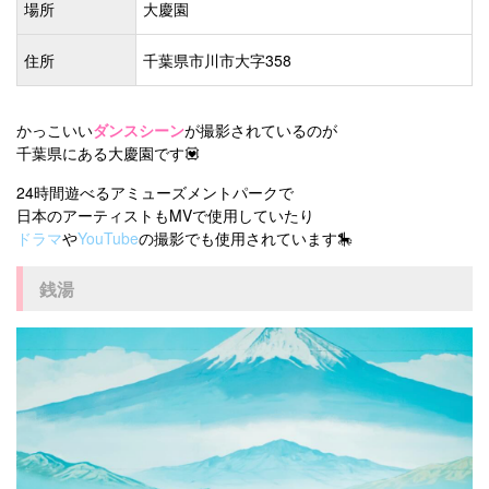
場所
大慶園
住所
千葉県市川市大字358
かっこいい
ダンスシーン
が撮影されているのが
千葉県にある大慶園です💟
24時間遊べるアミューズメントパークで
日本のアーティストもMVで使用していたり
ドラマ
や
YouTube
の撮影でも使用されています🎠
銭湯