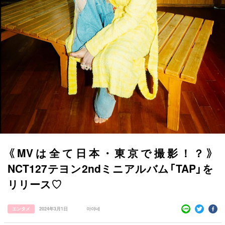
すべての記事
manimani について
《MVは全て日本・東京で撮影！？》
カテゴリー一覧
韓国
オルチャン
韓国コスメ
韓国トレンド
NCT127テヨン2ndミニアルバム「TAP」を
タグ一覧
韓国旅行
韓国ファッション
韓国アイドル
リリース♡
キュレーター一覧
メイク
k-pop
コスメ
ファッション
エンタメ
2024年3月1日
아야네
kpop
トレンド
韓国メイク
運営会社