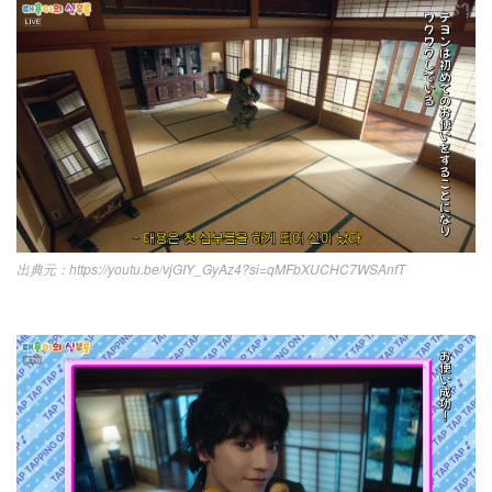
https://youtu.be/vjGIY_GyAz4?si=qMFbXUCHC7WSAnfT