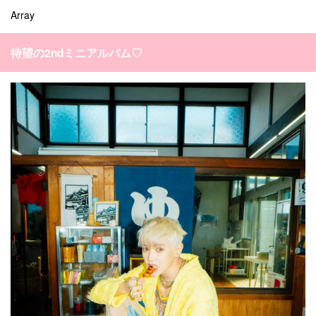
オルチャンメイク
twice
人気
アイドル
Array
利用規約
韓国ドラマ
カフェ
かわいい
プライバシーポリシー
待望の2ndミニアルバム♡
お問い合わせ