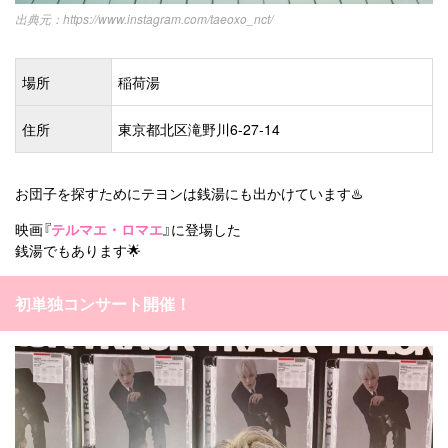
https://www.instagram.com/taeoxo_nct/
場所
稲荷湯
住所
東京都北区滝野川6-27-14
お団子を探すためにテヨンは銭湯にも出かけています♨️
映画『
テルマエ・ロマエ
』に登場した
銭湯でもあります🌟
初単独コンサート開催！