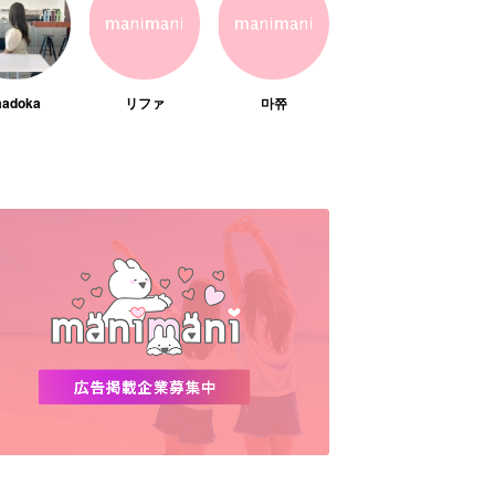
adoka
リファ
마쮸