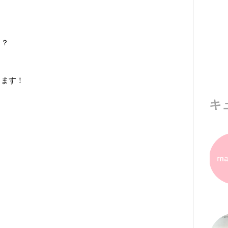
？？
ります！
キ