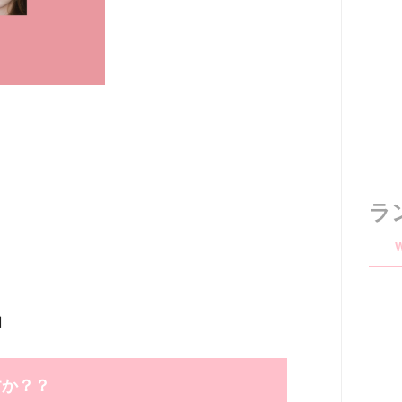
ラ

すか？？