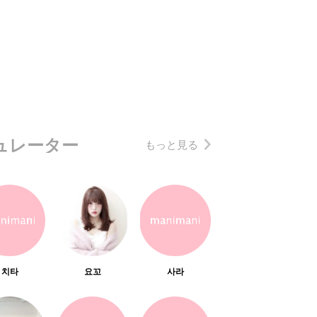
ュレーター
もっと見る
치타
요꼬
사라