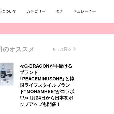
aniについて
カテゴリー
タグ
キュレーター
日のオススメ
もっと見る
コスメ
ファッション
kpop
トレンド
≪G-DRAGONが手掛ける
ブランド
「PEACEMINUSONE」と韓
国ライフスタイルブラン
ド“MONAMHEE”がコラボ
♡≫1月24日から日本初ポ
ップアップも開催！