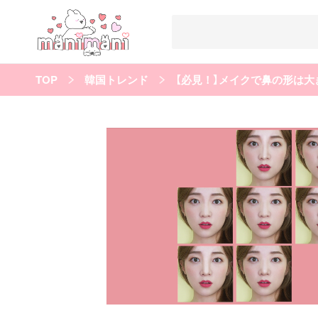
TOP
韓国トレンド
【必見！】メイクで鼻の形は
すべての記事
manimani について
カテゴリー一覧
韓国
オルチャン
韓国コスメ
韓国トレンド
タグ一覧
韓国メイク
オルチャンメイク
twice
人気
キュレーター一覧
運営会社
利用規約
プライバシーポリシー