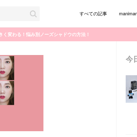
すべての記事
manim
大きく変わる！悩み別ノーズシャドウの方法！
今
韓国旅行
韓国ファッション
韓国アイドル
メイク
k-pop
アイドル
韓国ドラマ
カフェ
かわいい