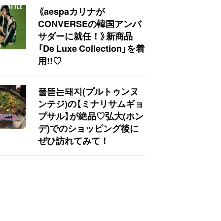
《aespaカリナが
CONVERSEの韓国アンバ
サダーに就任！》新商品
「De Luxe Collection」を着
用!!♡
풀뜯는돼지(プルトゥンヌ
ンテジ)の【ミナリサムギョ
プサル】が絶品♡弘大(ホン
デ)でのショッピング後に
ぜひ訪れてみて！