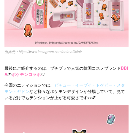
https://www.instagram.com/bbia.official/
最後にご紹介するのは、プチプラで人気の韓国コスメブランド
BBI
A
の
ポケモンコラボ
♡
今回のエディションでは、
ピチュー・イーブイ・トゲピー・メタ
モン・ヤドン
など様々なポケモンデザインが登場していて、見て
いるだけでもテンションが上がる可愛さです👀💕