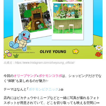
https://www.instagram.com/oliveyoung_official/
今回の
オリーブヤング
×
ポケモンコラボ
は、ショッピングだけでな
く“体験”も楽しめるのが魅力✨
テーマはなんと「
ポケモンピクニック
」🧺
店内にはピカチュウやミニーブなどと一緒に写真が撮れるフォト
スポットが用意されていて、どこを切り取っても映える空間に👀