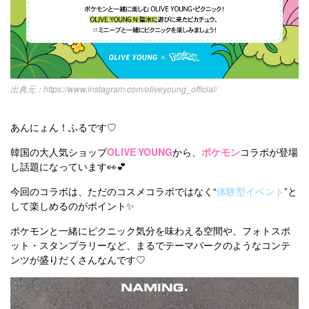
https://www.instagram.com/oliveyoung_official/
あんにょん！ふるです♡
韓国の大人気ショップ
OLIVE YOUNG
から、
ポケモン
コラボが登場
し話題になっています👀💕
今回のコラボは、ただのコスメコラボではなく“
体験型イベント
”と
して楽しめるのがポイント✨
ポケモンと一緒にピクニック気分を味わえる空間や、フォトスポ
ット・スタンプラリーなど、まるでテーマパークのようなコンテ
ンツが盛りだくさんなんです♡