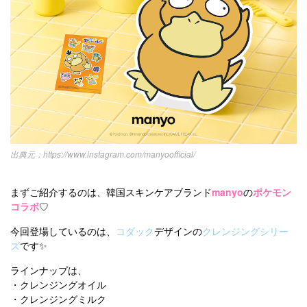
https://www.instagram.com/manyoofficial/
まずご紹介するのは、韓国スキンケアブランド
manyo
の
ポケモン
コラボ
♡
今回登場しているのは、
コダック
デザインの
クレンジングシリー
ズ
です✨
ラインナップは、
・クレンジングオイル
・クレンジングミルク