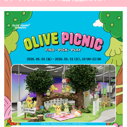
カテゴリー一覧
韓国
オルチャン
韓国コスメ
韓国トレンド
タグ一覧
韓国旅行
韓国ファッション
韓国アイドル
キュレーター一覧
メイク
k-pop
コスメ
ファッション
kpop
トレンド
韓国メイク
運営会社
オルチャンメイク
twice
人気
アイドル
利用規約
韓国ドラマ
カフェ
かわいい
プライバシーポリシー
お問い合わせ