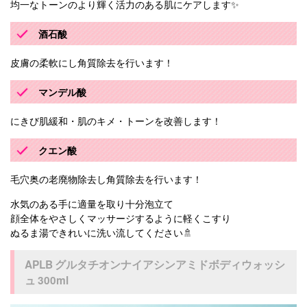
均一なトーンのより輝く活力のある肌にケアします✨
酒石酸
皮膚の柔軟にし角質除去を行います！
マンデル酸
にきび肌緩和・肌のキメ・トーンを改善します！
クエン酸
毛穴奥の老廃物除去し角質除去を行います！
水気のある手に適量を取り十分泡立て
顔全体をやさしくマッサージするように軽くこすり
ぬるま湯できれいに洗い流してください🚿
APLB グルタチオンナイアシンアミドボディウォッシ
ュ 300ml