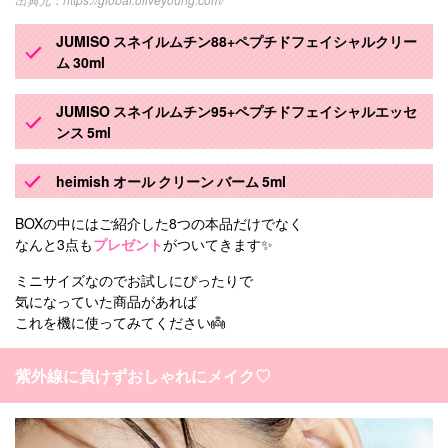
https://global.oliveyoung.com/
JUMISO スネイルムチン88+ペプチドフェイシャルクリー
ム 30ml
JUMISO スネイルムチン95+ペプチドフェイシャルエッセ
ンス 5ml
heimish オール クリーン バーム 5ml
BOXの中にはご紹介した8つの本品だけでなく
なんと3点も
プレゼント
がついてきます✨
ミニサイズなのでお試しにぴったりで
気になっていた商品があれば
これを機に使ってみてください👼
紫外線に負けずおしゃれにメイク♡