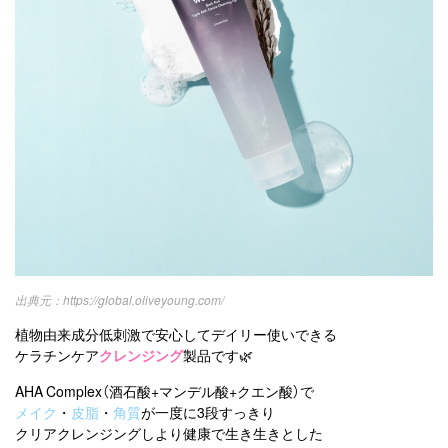
https://global.oliveyoung.com/
植物由来成分低刺激で安心してデイリー使いできる
ケラチンケア
クレンジング
製品です🌿
AHA Complex（酒石酸+マンデル酸+クエン酸）で
メイク
・
皮脂
・
角質
が一度に3段すっきり
クリアクレンジングしより健康で生き生きとした