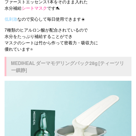
ファーストエッセンス1本をそのまま入れた
水分補給
シートマスク
です🐬
低刺激
なので安心して毎日使用できます☀️
7種類のヒアルロン酸が配合されているので
水分をたっぷり補給することができ
マスクのシートは竹から作って密着力・吸収力に
優れています⭐️
MEDIHEAL ダーマモデリングパック28g [ティーツリ
ー鎮静]