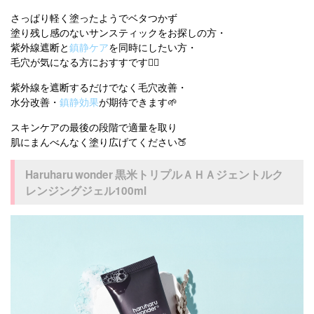
さっぱり軽く塗ったようでベタつかず
塗り残し感のないサンスティックをお探しの方・
紫外線遮断と
鎮静ケア
を同時にしたい方・
毛穴が気になる方におすすです💁‍♀️
紫外線を遮断するだけでなく毛穴改善・
水分改善・
鎮静効果
が期待できます🌱
スキンケアの最後の段階で適量を取り
肌にまんべんなく塗り広げてください🍑
Haruharu wonder 黒米トリプルＡＨＡジェントルク
レンジングジェル100ml