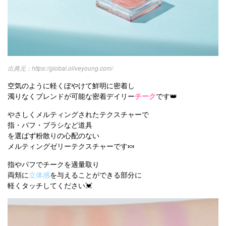
https://global.oliveyoung.com/
空気のように軽くぼやけて鮮明に密着し
濁りなくブレンドが可能な密着デイリー
チーク
です👑
やさしくメルティングされたテクスチャーで
指・パフ・ブラシなど道具
を選ばず粉散りの心配のない
メルティングゼリーテクスチャーです🍬
指やパフでチークを適量取り
両頬に
立体感
を与えることができる部分に
軽くタッチしてください💓