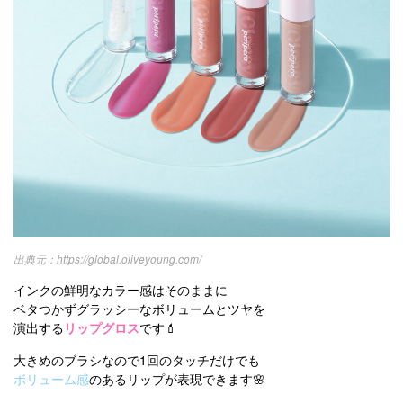
https://global.oliveyoung.com/
インクの鮮明なカラー感はそのままに
ベタつかずグラッシーなボリュームとツヤを
演出する
リップグロス
です💄
大きめのブラシなので1回のタッチだけでも
ボリューム感
のあるリップが表現できます🌸