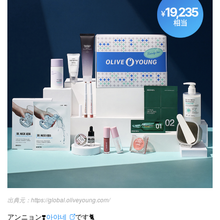
カテゴリー一覧
韓国
オルチャン
韓国コスメ
韓国トレンド
タグ一覧
韓国旅行
韓国ファッション
韓国アイドル
キュレーター一覧
メイク
k-pop
コスメ
ファッション
kpop
トレンド
韓国メイク
運営会社
オルチャンメイク
twice
人気
アイドル
利用規約
韓国ドラマ
カフェ
かわいい
プライバシーポリシー
お問い合わせ
https://global.oliveyoung.com/
アンニョン❣️
아야네
です🐈