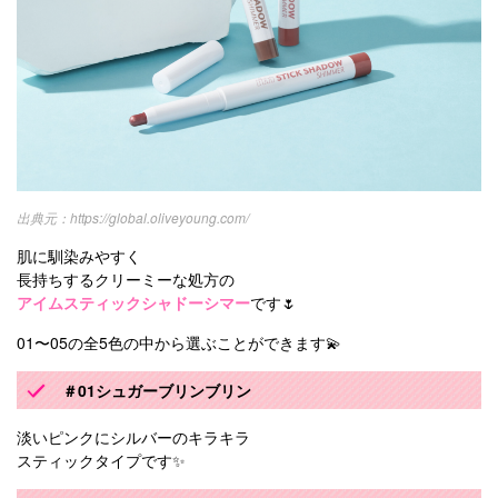
https://global.oliveyoung.com/
肌に馴染みやすく
長持ちするクリーミーな処方の
アイムスティックシャドーシマー
です🌷
01〜05の全5色の中から選ぶことができます💫
＃01シュガーブリンブリン
淡いピンクにシルバーのキラキラ
スティックタイプです✨