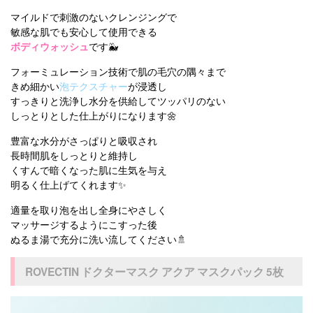
マイルドで刺激のないクレンジングで
敏感な肌でも安心して使用できる
ボディウォッシュ
です🐳
フォーミュレーション技術で肌の毛穴の隅々まで
きめ細かい
泡テクスチャー
が浸透し
すっきりと洗浄し水分を供給してツッパリのない
しっとりとした仕上がりになります🌼
豊富な水分がさっぱりと吸収され
長時間肌をしっとりと維持し
くすんで暗くなった肌に生気を与え
明るく仕上げてくれます✨
適量を取り泡を出し全身にやさしく
マッサージするようにこすった後
ぬるま湯で充分に洗い流してください🚿
ROVECTIN ドクターマスク アクア マスクパック 5枚