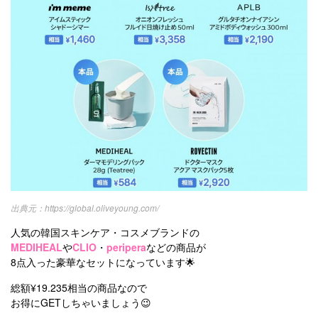
https://global.oliveyoung.com/
人気の韓国スキンケア・コスメブランドの
MEDIHEAL
や
CLIO
・
peripera
などの商品が
8点入った豪華なセットになっています🌟
総額¥19.235相当の商品なので
お得にGETしちゃいましょう😉