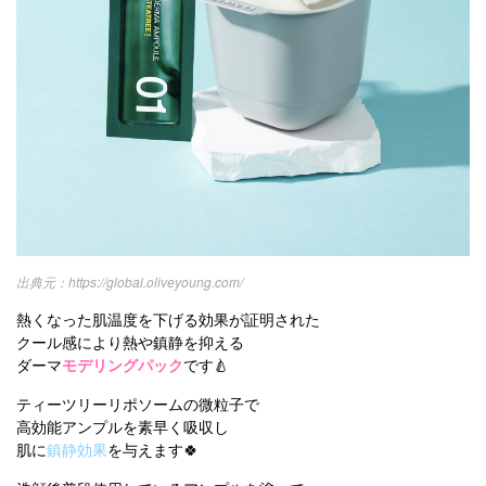
https://global.oliveyoung.com/
熱くなった肌温度を下げる効果が証明された
クール感により熱や鎮静を抑える
ダーマ
モデリングパック
です🍐
ティーツリーリポソームの微粒子で
高効能アンプルを素早く吸収し
肌に
鎮静効果
を与えます🍀