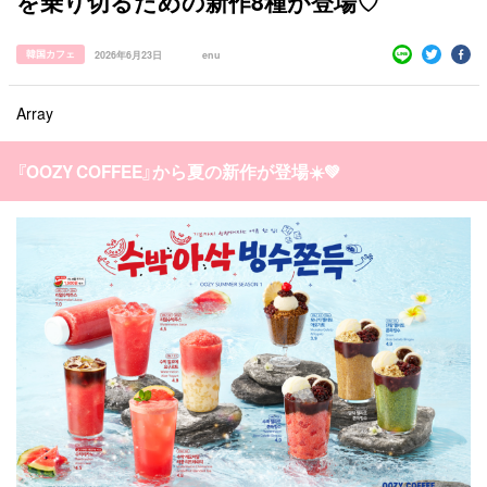
を乗り切るための新作8種が登場♡
韓国カフェ
2026年6月23日
enu
Array
『OOZY COFFEE』から夏の新作が登場☀️💚
すべての記事
manimani について