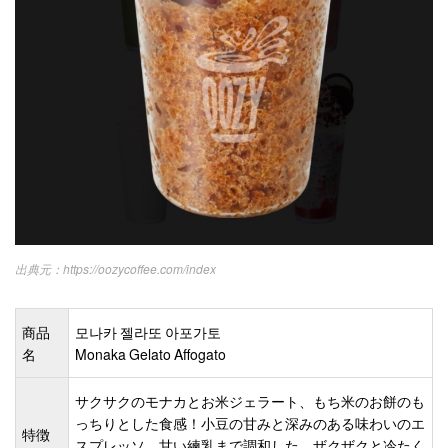
https://oozycoffee.com/index
商品
모나카 젤라또 아포가토
名
Monaka Gelato Affogato
サクサクのモナカとお米ジェラート、もち米のお餅のも
っちりとした食感！小豆の甘みと深みのある味わいのエ
特徴
スプレッソ、甘い練乳まで調和した、ザクザクと冷たく