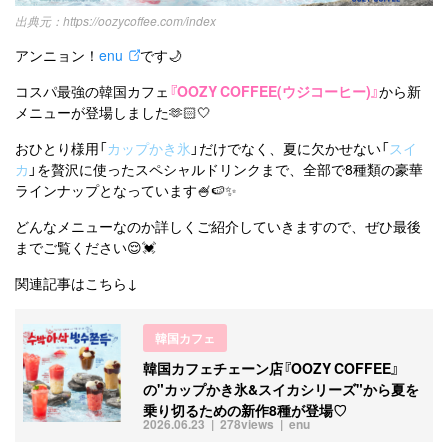
カテゴリー一覧
韓国
オルチャン
韓国コスメ
韓国トレンド
https://oozycoffee.com/index
タグ一覧
韓国旅行
韓国ファッション
韓国アイドル
アンニョン！
enu
です🌙
キュレーター一覧
メイク
k-pop
コスメ
ファッション
コスパ最強の韓国カフェ
『OOZY COFFEE(ウジコーヒー)』
から新
メニューが登場しました🫶🏻🤍
kpop
トレンド
韓国メイク
運営会社
おひとり様用「
カップかき氷
」だけでなく、夏に欠かせない「
スイ
オルチャンメイク
twice
人気
アイドル
利用規約
カ
」を贅沢に使ったスペシャルドリンクまで、全部で8種類の豪華
ラインナップとなっています🍧🍉✨
韓国ドラマ
カフェ
かわいい
プライバシーポリシー
どんなメニューなのか詳しくご紹介していきますので、ぜひ最後
お問い合わせ
までご覧ください😌💓
関連記事はこちら↓
韓国カフェ
韓国カフェチェーン店『OOZY COFFEE』
の"カップかき氷&スイカシリーズ"から夏を
乗り切るための新作8種が登場♡
2026.06.23
278views
enu