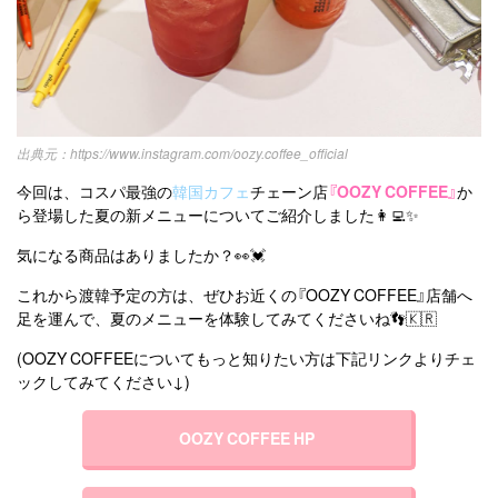
https://www.instagram.com/oozy.coffee_official
今回は、コスパ最強の
韓国カフェ
チェーン店
『OOZY COFFEE』
か
ら登場した夏の新メニューについてご紹介しました👩‍💻✨
気になる商品はありましたか？👀💓
これから渡韓予定の方は、ぜひお近くの『OOZY COFFEE』店舗へ
足を運んで、夏のメニューを体験してみてくださいね👣🇰🇷
(OOZY COFFEEについてもっと知りたい方は下記リンクよりチェ
ックしてみてください↓)
OOZY COFFEE HP