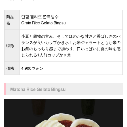
商品
단팥 젤라또 쫀득빙수
名
Grain Rice Gelato Bingsu
小豆と穀物の甘み、そしてほのかな甘さと香ばしさのバ
ランスが良いカップかき氷！お米ジェラートともち米の
特徴
お餅のもっちり感まで加わり、口いっぱいに夏の味を感
じられる1人前カップかき氷
価格
4,900ウォン
Matcha Rice Gelato Bingsu