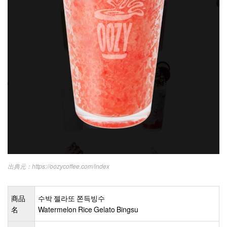
https://oozycoffee.com/index
商品
수박 젤라또 쫀득빙수
名
Watermelon Rice Gelato Bingsu