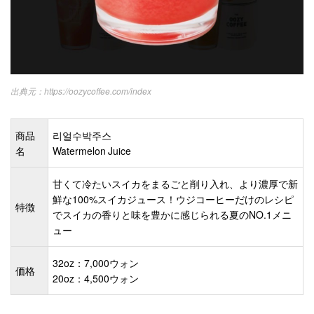
https://oozycoffee.com/index
商品
리얼수박주스
名
Watermelon Juice
甘くて冷たいスイカをまるごと削り入れ、より濃厚で新
鮮な100%スイカジュース！ウジコーヒーだけのレシピ
特徴
でスイカの香りと味を豊かに感じられる夏のNO.1メニ
ュー
32oz：7,000ウォン
価格
20oz：4,500ウォン