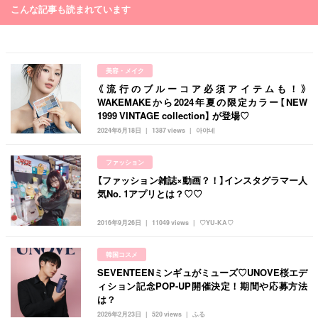
こんな記事も読まれています
美容・メイク
《流行のブルーコア必須アイテムも！》
WAKEMAKEから2024年夏の限定カラー【NEW
1999 VINTAGE collection】 が登場♡
2024年6月18日
1387 views
아야네
ファッション
【ファッション雑誌×動画？！】インスタグラマー人
気No. 1アプリとは？♡♡
2016年9月26日
11049 views
♡YU-KA♡
韓国コスメ
SEVENTEENミンギュがミューズ♡UNOVE桜エデ
ィション記念POP-UP開催決定！期間や応募方法
は？
2026年2月23日
520 views
ふる