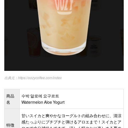
https://oozycoffee.com/index
商品
수박 알로에 요구르트
名
Watermelon Aloe Yogurt
甘いスイカと爽やかなヨーグルトの組み合わせに、清涼
感たっぷりにプチプチと弾けるアロエまで！スイカとア
特徴